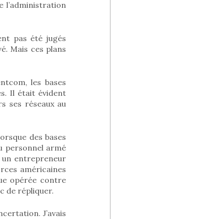
e l’administration
ient pas été jugés
evé. Mais ces plans
ntcom, les bases
 Il était évident
rs ses réseaux au
lorsque des bases
du personnel armé
et un entrepreneur
forces américaines
que opérée contre
c de répliquer.
certation. J’avais