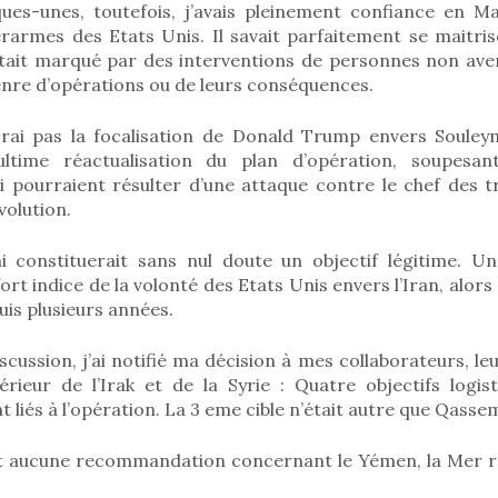
ques-unes, toutefois, j’avais pleinement confiance en Mar
erarmes des Etats Unis. Il savait parfaitement se maitri
 était marqué par des interventions de personnes non ave
enre d’opérations ou de leurs conséquences.
ai pas la focalisation de Donald Trump envers Souleym
time réactualisation du plan d’opération, soupesant
 pourraient résulter d’une attaque contre le chef des tr
volution.
i constituerait sans nul doute un objectif légitime. Un
ort indice de la volonté des Etats Unis envers l’Iran, alor
uis plusieurs années.
scussion, j’ai notifié ma décision à mes collaborateurs,
térieur de l’Irak et de la Syrie : Quatre objectifs logis
t liés à l’opération. La 3 eme cible n’était autre que Qasse
it aucune recommandation concernant le Yémen, la Mer r