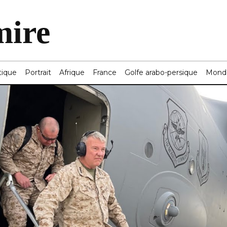
mire
tique
Portrait
Afrique
France
Golfe arabo-persique
Mond