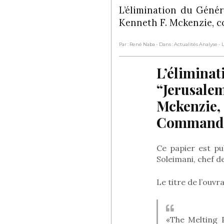
L’élimination du Génér
Kenneth F. Mckenzie,
Par : René Naba
- Dans : Actualités Analyse
- 
L’éliminat
“Jerusalem
Mckenzie,
Command)
Ce papier est pu
Soleimani, chef de
Le titre de l’ouvr
«The Melting 