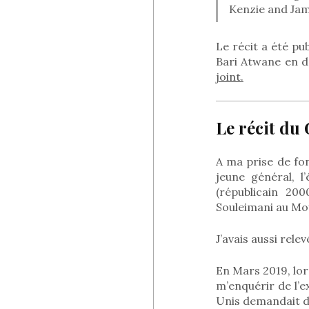
Kenzie and Jam
Le récit a été pub
Bari Atwane en d
joint.
Le récit du
A ma prise de fon
jeune général, 
(républicain 20
Souleimani au Mo
J’avais aussi rele
En Mars 2019, lo
m’enquérir de l’e
Unis demandait de