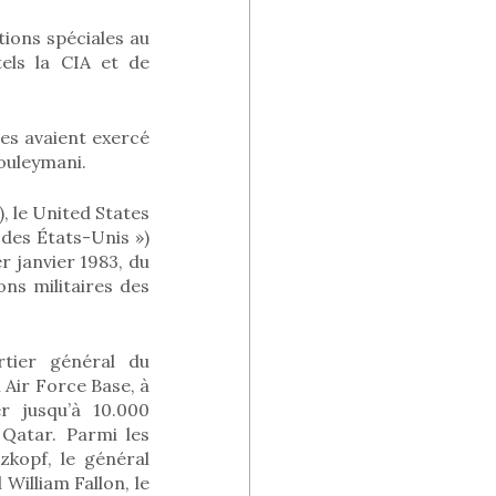
tions spéciales au
els la CIA et de
res avaient exercé
Souleymani.
), le United States
es États-Unis »)
 janvier 1983, du
ns militaires des
tier général du
 Air Force Base, à
r jusqu’à 10.000
Qatar. Parmi les
kopf, le général
William Fallon, le