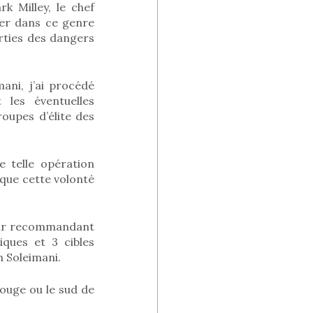
k Milley, le chef
ser dans ce genre
rties des dangers
ani, j’ai procédé
 les éventuelles
oupes d’élite des
e telle opération
s que cette volonté
 leur recommandant
tiques et 3 cibles
m Soleimani.
ouge ou le sud de