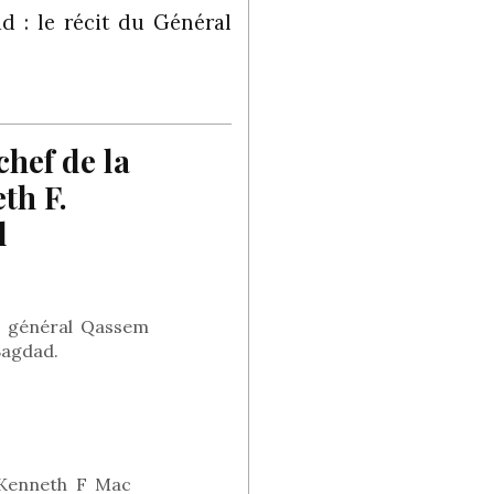
d : le récit du Général
hef de la
th F.
l
du général Qassem
 Bagdad.
 Kenneth F Mac