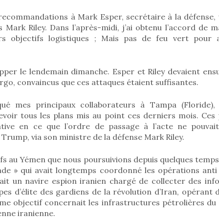
recommandations à Mark Esper, secrétaire à la défense, v
 Mark Riley. Dans l’après-midi, j’ai obtenu l’accord de m
urs objectifs logistiques ; Mais pas de feu vert pour
pper le lendemain dimanche. Esper et Riley devaient ensu
go, convaincus que ces attaques étaient suffisantes.
oqué mes principaux collaborateurs à Tampa (Floride)
voir tous les plans mis au point ces derniers mois. Ces 
pative en ce que l’ordre de passage à l’acte ne pouva
Trump, via son ministre de la défense Mark Riley.
fs au Yémen que nous poursuivions depuis quelques temps,
ade » qui avait longtemps coordonné les opérations anti
sait un navire espion iranien chargé de collecter des in
s d’élite des gardiens de la révolution d’Iran, opérant 
e objectif concernait les infrastructures pétrolières du s
enne iranienne.