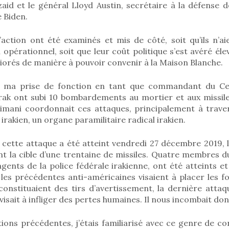
aid et le général Lloyd Austin, secrétaire à la défense d
 Biden.
’action ont été examinés et mis de côté, soit qu’ils n’a
n opérationnel, soit que leur coût politique s’est avéré él
iorés de manière à pouvoir convenir à la Maison Blanche.
 ma prise de fonction en tant que commandant du Ce
rak ont subi 10 bombardements au mortier et aux missiles.
mani coordonnait ces attaques, principalement à trave
irakien, un organe paramilitaire radical irakien.
cette attaque a été atteint vendredi 27 décembre 2019, 
nt la cible d’une trentaine de missiles. Quatre membres 
gents de la police fédérale irakienne, ont été atteints 
 les précédentes anti-américaines visaient à placer les 
constituaient des tirs d’avertissement, la dernière atta
visait à infliger des pertes humaines. Il nous incombait don
ons précédentes, j’étais familiarisé avec ce genre de con