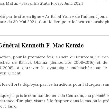
es Mattis – Naval Institute Presse June 2024
lié par le site en ligne « Ar Rai Al Yom » de l’influent jour
ate du 30 Mai 2024, dont le lien pour le locuteur arabo
 Général Kenneth F. Mac Kenzie
ction, pour la première fois, au sein du Centcom, j’ai co
l’échec de Barack Obama (démocrate 2008-2016) et de
00-2008), à entraver la dynamique enclenchée par l
yen-Orient.
vé les efforts déployés par les Israéliens pour l’attaquer, sa
rsque j’ai pris le commandement du Centcom, ma première 
xistence d’un plan visant à le frapper dans le cas où le pr
 le faire.