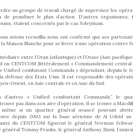
ordre au groupe de travail chargé de superviser les opéra
 de peaufiner le plan d’action. D’autres organismes, t
naux, étaient concernés par le cas Soleymani.
ous avions recueillis nous ont confirmé que ses partenai
 la Maison Blanche pour se livrer à une opération contre 
médiaire entre l’Otan (atlantique) et l’Otase (Asie pacifique
 ou CENTCOM (littéralement « Commandement central d
e « Unified combatant Commands » dépendant, depuis le 1er
a défense des Etats Unis. Il est responsable des opératio
en-Orient, en Asie centrale et en Asie du Sud.
à d’autres « Unified combattant Commands”, le quar
uve pas dans son aire d’opération. Il se trouve à Macdill
 même si un quartier général avancé pouvant abrite
ouve depuis 2003 sur la base aérienne de Al Udeid au 
geants du CENTCOM figurent le général Norman Schwarz
e général Tommy Franks, le général Anthony Zinni, l’amiral 