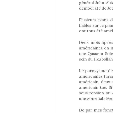
général John Abiz
démocrate de Joe
Plusieurs plans d
fiables sur le pla
ont tous été amél
Deux mois après
américaines en I
que Qassem Solei
sein du Hezbollah 
Le paroxysme de 
américaines fure
américain, deux a
américain tué. Si
sous tension ou 
une zone habitée 
De par mes foncti