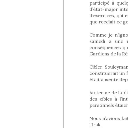
participé à quel
d’état-major int
d’exercices, qui
que recelait ce g
Comme je n’ignor
samedi à une ul
conséquences qui
Gardiens de la Ré
Cibler Souleyman
constituerait un f
était absente dep
Au terme de la di
des cibles à l’in
personnels étaien
Nous n’avions fa
l’Irak.