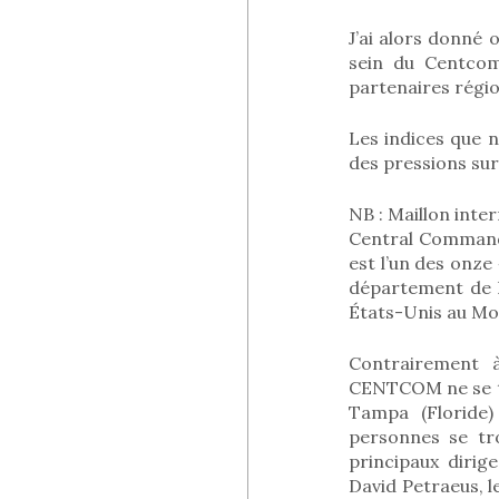
J’ai alors donné 
sein du Centcom
partenaires régio
Les indices que n
des pressions sur
NB : Maillon inter
Central Command
est l’un des onz
département de l
États-Unis au Moy
Contrairement 
CENTCOM ne se tro
Tampa (Floride)
personnes se tr
principaux diri
David Petraeus, l