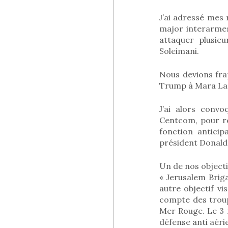
J’ai adressé mes 
major interarmes
attaquer plusie
Soleimani.
Nous devions fra
Trump à Mara Lar
J’ai alors conv
Centcom, pour re
fonction antici
président Donald 
Un de nos objecti
« Jerusalem Brig
autre objectif vi
compte des troupe
Mer Rouge. Le 3 m
défense anti aéri