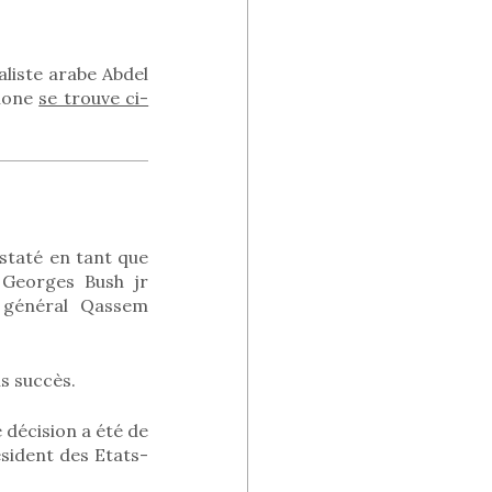
naliste arabe Abdel
phone
se trouve ci-
nstaté en tant que
 Georges Bush jr
e général Qassem
ns succès.
décision a été de
ésident des Etats-