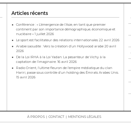
David Ben Gourion, premier chef du gouverneme
juillet 1948, dans les semaines qui suivirent la dé
Articles récents
d’indépendance de l’État Hébreu.
Conférence : « L’émergence de l’Asie, en tant que premier
continent par son importance démographique, économique et
nucléaire »
1 juillet 2026
Le sport est facilitateur des relations internationales
22 avril 2026
Arabie saoudite : Vers la création d’un Hollywood arabe
20 avril
2026
De la Loi IRHA à la Loi Yadan: La pesanteur de Vichy à la
captation de l’imaginaire.
16 avril 2026
Radio Orient, l’ultime fleuron de l’empire médiatique du clan
Hariri, passe sous contrôle d’un holding des Émirats Arabes Unis.
15 avril 2026
À PROPOS
CONTACT
MENTIONS LÉGALES