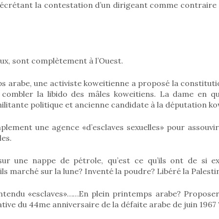
décrétant la contestation d’un dirigeant comme contraire 
ux, sont complètement à l’Ouest.
s arabe, une activiste koweitienne a proposé la constitut
combler la libido des mâles koweitiens. La dame en qu
militante politique et ancienne candidate à la députation k
mplement une agence «d’esclaves sexuelles» pour assouvir
es.
ur une nappe de pétrole, qu’est ce qu’ils ont de si ex
ls marché sur la lune? Inventé la poudre? Libéré la Palesti
ntendu «esclaves»……En plein printemps arabe? Proposer c
ve du 44me anniversaire de la défaite arabe de juin 1967 