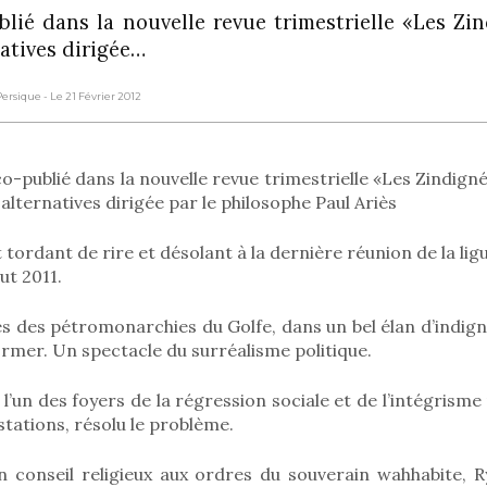
blié dans la nouvelle revue trimestrielle «Les Zin
natives dirigée…
-Persique
- Le 21 Février 2012
co-publié dans la nouvelle revue trimestrielle «Les Zindigné
alternatives dirigée par le philosophe Paul Ariès
t tordant de rire et désolant à la dernière réunion de la li
out 2011.
s des pétromonarchies du Golfe, dans un bel élan d’indig
former. Un spectacle du surréalisme politique.
 l’un des foyers de la régression sociale et de l’intégrisme r
tations, résolu le problème.
 conseil religieux aux ordres du souverain wahhabite, R