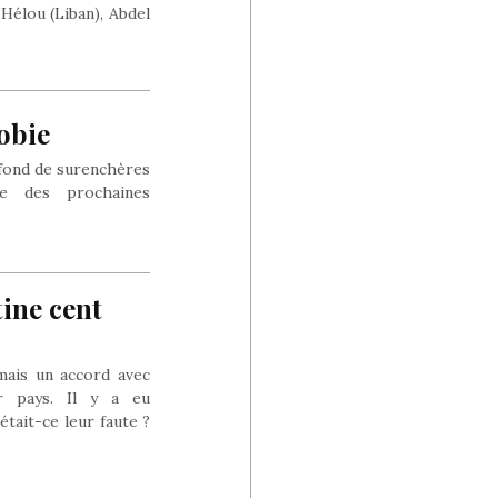
 Hélou (Liban), Abdel
obie
 fond de surenchères
ive des prochaines
tine cent
amais un accord avec
ur pays. Il y a eu
 était-ce leur faute ?
 venus et nous avons
 cela ?»