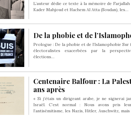
L’auteur dédie ce texte à la mémoire de Farjallah
Kader Mahjoud et Hachem Al Atta (Soudan), les…
De la phobie et de l’Islamoph
Prologue : De la phobie et de l’Islamophobie Sur
électoralistes exacerbées par la perspect
élections…
Centenaire Balfour : La Pales
ans après
« Si j’étais un dirigeant arabe, je ne signerai j
Israël. C’est normal : Nous avons pris le
l’antisémitisme, les Nazis, Hitler, Auschwitz, mais
Ils ne voient qu’une seule chose : Nous sommes
volé leurs terres. Pourquoi devraient-ils accepter