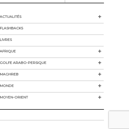
nt israélien, le 18
claration unilatérale
ACTUALITÉS
FLASHBACKS
LIVRES
AFRIQUE
GOLFE ARABO-PERSIQUE
MAGHREB
MONDE
MOYEN-ORIENT