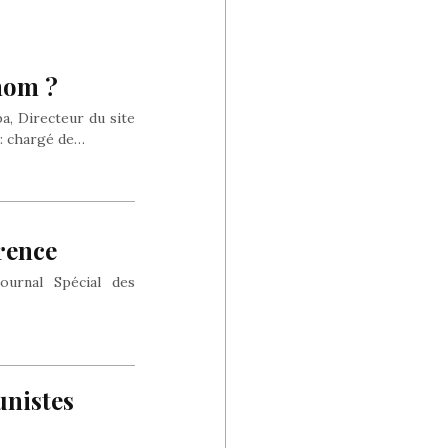
 nom ?
a, Directeur du site
t: chargé de…
rence
ournal Spécial des
unistes