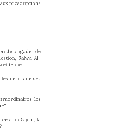
aux prescriptions
ion de brigades de
estion, Salwa Al-
oweitienne.
 les désirs de ses
traordinaires les
ne?
ela un 5 juin, la
?