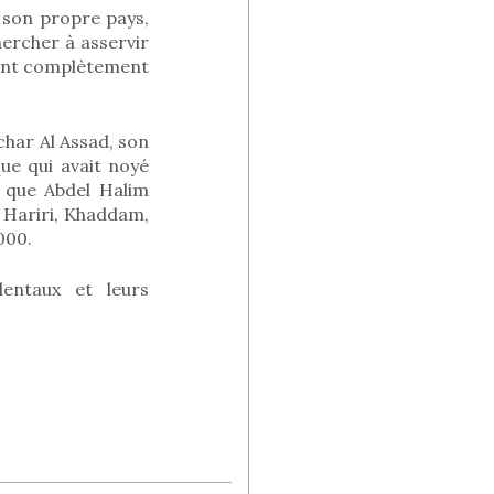
son propre pays,
hercher à asservir
sont complètement
char Al Assad, son
que qui avait noyé
i que Abdel Halim
c Hariri, Khaddam,
000.
dentaux et leurs