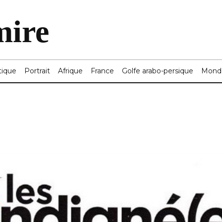
mire
tique
Portrait
Afrique
France
Golfe arabo-persique
Mond