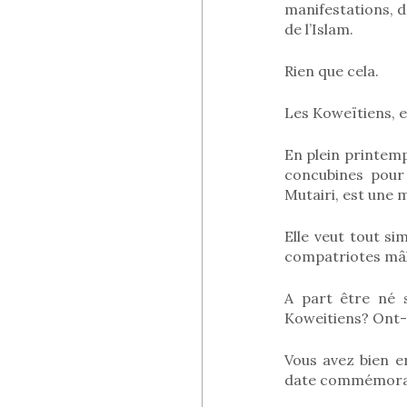
manifestations, 
de l’Islam.
Rien que cela.
Les Koweïtiens, e
En plein printemp
concubines pour 
Mutairi, est une 
Elle veut tout si
compatriotes mâl
A part être né s
Koweitiens? Ont-i
Vous avez bien e
date commémorati