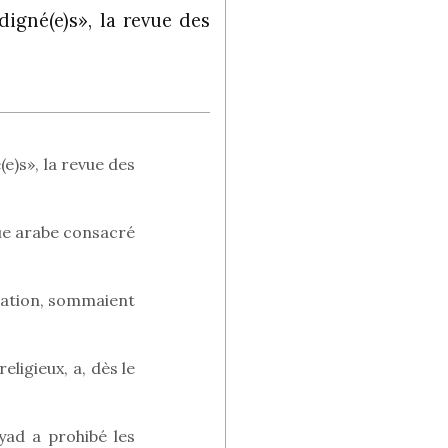
digné(e)s», la revue des
(e)s», la revue des
gue arabe consacré
nation, sommaient
eligieux, a, dès le
yad a prohibé les