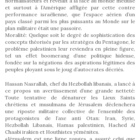
normalisateurs et révélait à la face au monde médusé
et surtout à l’Amérique affligée par cette contre
performance israélienne, que l’espace aérien d’un
pays classé parmi les plus puissants au Monde sur le
plan militaire était une passoire.
Moralité: Quelque soit le degré de sophistication des
concepts théorisés par les stratèges du Pentagone, le
problème palestinien leur reviendra en pleine figure,
tel un effet boomerang d’une politique hideuse,
fondée sur la négations des aspirations légitimes des
peuples ployant sous le joug d’autocrates décriés.
Hassan Nasrallah, chef du Hezbollah libanais, a lancé à
ce propos un avertissement d’une grande netteté:
Toute tentative de dénaturer les Lieux Saints
chrétiens et musulmans de Jérusalem déclenchera
une riposte militaire collective de l’ensemble des
protagonistes de l’axe anti Otan: Iran, Syrie,
Hezbollah Libanais, Hamas palestinien, Hached Al
Chaabi irakien et Houthistes yéménites.
«Jérusalem est une ligne rouge», a assuré celui que