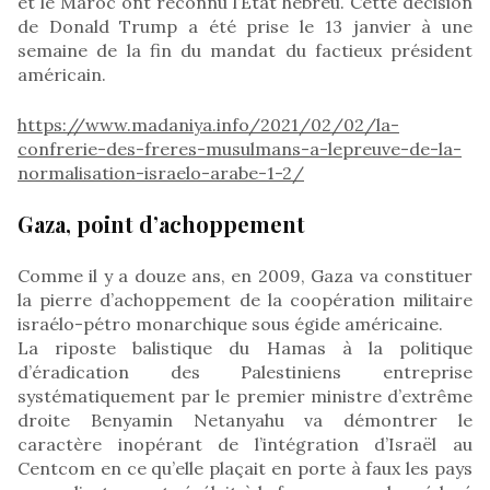
et le Maroc ont reconnu l’Etat hébreu. Cette décision
de Donald Trump a été prise le 13 janvier à une
semaine de la fin du mandat du factieux président
américain.
https://www.madaniya.info/2021/02/02/la-
confrerie-des-freres-musulmans-a-lepreuve-de-la-
normalisation-israelo-arabe-1-2/
Gaza, point d’achoppement
Comme il y a douze ans, en 2009, Gaza va constituer
la pierre d’achoppement de la coopération militaire
israélo-pétro monarchique sous égide américaine.
La riposte balistique du Hamas à la politique
d’éradication des Palestiniens entreprise
systématiquement par le premier ministre d’extrême
droite Benyamin Netanyahu va démontrer le
caractère inopérant de l’intégration d’Israël au
Centcom en ce qu’elle plaçait en porte à faux les pays