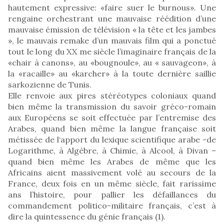
hautement expressive: «faire suer le burnous». Une
rengaine orchestrant une mauvaise réédition d’une
mauvaise émission de télévision « la tête et les jambes
», le mauvais remake d’un mauvais film qui a ponctué
tout le long du XX me siècle l’imaginaire français de la
«chair à canons», au «bougnoule», au « sauvageon», à
la «racaille» au «karcher» à la toute dernière saillie
sarkozienne de Tunis.
Elle renvoie aux pires stéréotypes coloniaux quand
bien même la transmission du savoir gréco-romain
aux Européens se soit effectuée par l’entremise des
Arabes, quand bien même la langue française soit
métissée de l‘apport du lexique scientifique arabe -de
Logarithme, à Algèbre, à Chimie, à Alcool, à Divan –
quand bien même les Arabes de même que les
Africains aient massivement volé au secours de la
France, deux fois en un même siècle, fait rarissime
ans l’histoire, pour pallier les défaillances du
commandement politico-militaire français, c’est à
dire la quintessence du génie français (1).