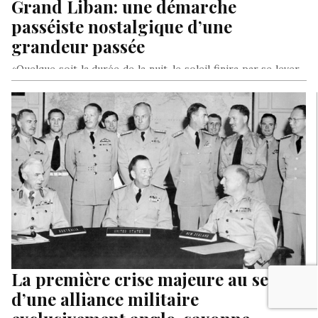
Grand Liban: une démarche
passéiste nostalgique d’une
grandeur passée
«Quelque soit la durée de la nuit, le soleil finira par se lever…
Avec ou sans nous» – proverbe béninois.
La première crise majeure au sein
d’une alliance militaire