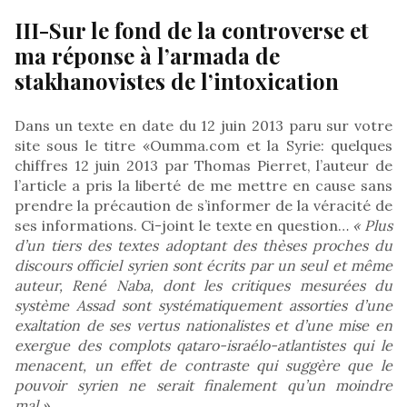
III-Sur le fond de la controverse et
ma réponse à l’armada de
stakhanovistes de l’intoxication
Dans un texte en date du 12 juin 2013 paru sur votre
site sous le titre «Oumma.com et la Syrie: quelques
chiffres 12 juin 2013 par Thomas Pierret, l’auteur de
l’article a pris la liberté de me mettre en cause sans
prendre la précaution de s’informer de la véracité de
ses informations. Ci-joint le texte en question…
« Plus
d’un tiers des textes adoptant des thèses proches du
discours officiel syrien sont écrits par un seul et même
auteur, René Naba, dont les critiques mesurées du
système Assad sont systématiquement assorties d’une
exaltation de ses vertus nationalistes et d’une mise en
exergue des complots qataro-israélo-atlantistes qui le
menacent, un effet de contraste qui suggère que le
pouvoir syrien ne serait finalement qu’un moindre
mal »
.