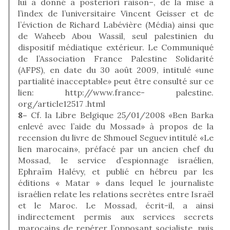
lui a donné a posteriori raison–, de la mise à
l’index de l’universitaire Vincent Geisser et de
l’éviction de Richard Labévière (Média) ainsi que
de Waheeb Abou Wassil, seul palestinien du
dispositif médiatique extérieur. Le Communiqué
de l’Association France Palestine Solidarité
(AFPS), en date du 30 août 2009, intitulé «une
partialité inacceptable» peut être consulté sur ce
lien: http://www.france- palestine.
org/article12517 .html
8–
Cf. la Libre Belgique 25/01/2008 «Ben Barka
enlevé avec l’aide du Mossad» à propos de la
recension du livre de Shmouel Seguev intitulé «Le
lien marocain», préfacé par un ancien chef du
Mossad, le service d’espionnage israélien,
Ephraïm Halévy, et publié en hébreu par les
éditions « Matar » dans lequel le journaliste
israélien relate les relations secrètes entre Israël
et le Maroc. Le Mossad, écrit-il, a ainsi
indirectement permis aux services secrets
marocains de repérer l’opposant socialiste, puis