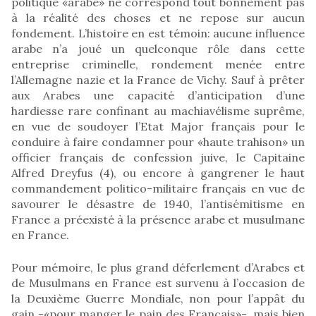
politique «arabe» ne correspond tout bonnement pas
à la réalité des choses et ne repose sur aucun
fondement. L’histoire en est témoin: aucune influence
arabe n’a joué un quelconque rôle dans cette
entreprise criminelle, rondement menée entre
l’Allemagne nazie et la France de Vichy. Sauf à prêter
aux Arabes une capacité d’anticipation d’une
hardiesse rare confinant au machiavélisme suprême,
en vue de soudoyer l’Etat Major français pour le
conduire à faire condamner pour «haute trahison» un
officier français de confession juive, le Capitaine
Alfred Dreyfus (4), ou encore à gangrener le haut
commandement politico-militaire français en vue de
savourer le désastre de 1940, l’antisémitisme en
France a préexisté à la présence arabe et musulmane
en France.
Pour mémoire, le plus grand déferlement d’Arabes et
de Musulmans en France est survenu à l’occasion de
la Deuxième Guerre Mondiale, non pour l’appât du
gain -«pour manger le pain des Français»-, mais bien