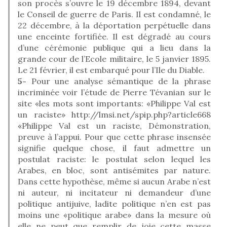
son procès s’ouvre le 19 décembre 1894, devant
le Conseil de guerre de Paris. Il est condamné, le
22 décembre, à la déportation perpétuelle dans
une enceinte fortifiée. Il est dégradé au cours
d’une cérémonie publique qui a lieu dans la
grande cour de l’Ecole militaire, le 5 janvier 1895.
Le 21 février, il est embarqué pour l’Ile du Diable.
5-
Pour une analyse sémantique de la phrase
incriminée voir l’étude de Pierre Tévanian sur le
site «les mots sont importants: «Philippe Val est
un raciste» http://lmsi.net/spip.php?article668
«Philippe Val est un raciste, Démonstration,
preuve à l’appui. Pour que cette phrase insensée
signifie quelque chose, il faut admettre un
postulat raciste: le postulat selon lequel les
Arabes, en bloc, sont antisémites par nature.
Dans cette hypothèse, même si aucun Arabe n’est
ni auteur, ni incitateur ni demandeur d’une
politique antijuive, ladite politique n’en est pas
moins une «politique arabe» dans la mesure où
elle ne peut que remplir de joie cette masse