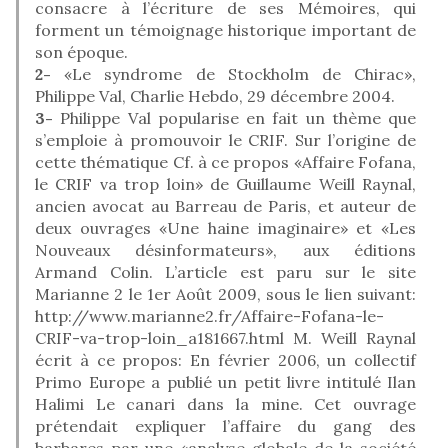
consacre à l’écriture de ses Mémoires, qui
forment un témoignage historique important de
son époque.
2-
«Le syndrome de Stockholm de Chirac»,
Philippe Val, Charlie Hebdo, 29 décembre 2004.
3-
Philippe Val popularise en fait un thème que
s’emploie à promouvoir le CRIF. Sur l’origine de
cette thématique Cf. à ce propos «Affaire Fofana,
le CRIF va trop loin» de Guillaume Weill Raynal,
ancien avocat au Barreau de Paris, et auteur de
deux ouvrages «Une haine imaginaire» et «Les
Nouveaux désinformateurs», aux éditions
Armand Colin. L’article est paru sur le site
Marianne 2 le 1er Août 2009, sous le lien suivant:
http://www.marianne2.fr/Affaire-Fofana-le-
CRIF-va-trop-loin_a181667.html M. Weill Raynal
écrit à ce propos: En février 2006, un collectif
Primo Europe a publié un petit livre intitulé Ilan
Halimi Le canari dans la mine. Cet ouvrage
prétendait expliquer l’affaire du gang des
barbares par une «analyse globale de la société