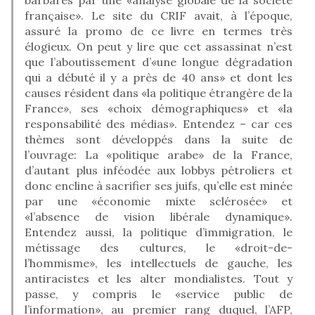
française». Le site du CRIF avait, à l’époque,
assuré la promo de ce livre en termes très
élogieux. On peut y lire que cet assassinat n’est
que l’aboutissement d’«une longue dégradation
qui a débuté il y a près de 40 ans» et dont les
causes résident dans «la politique étrangère de la
France», ses «choix démographiques» et «la
responsabilité des médias». Entendez – car ces
thèmes sont développés dans la suite de
l’ouvrage: La «politique arabe» de la France,
d’autant plus inféodée aux lobbys pétroliers et
donc encline à sacrifier ses juifs, qu’elle est minée
par une «économie mixte sclérosée» et
«l’absence de vision libérale dynamique».
Entendez aussi, la politique d’immigration, le
métissage des cultures, le «droit-de-
l’hommisme», les intellectuels de gauche, les
antiracistes et les alter mondialistes. Tout y
passe, y compris le «service public de
l’information», au premier rang duquel, l’AFP,