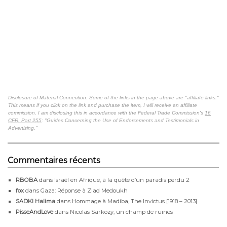
Disclosure of Material Connection: Some of the links in the page above are "affiliate links."
This means if you click on the link and purchase the item, I will receive an affiliate
commission. I am disclosing this in accordance with the Federal Trade Commission's
16
CFR, Part 255
: "Guides Concerning the Use of Endorsements and Testimonials in
Advertising."
Commentaires récents
RBOBA
dans
Israël en Afrique, à la quête d’un paradis perdu 2
fox
dans
Gaza: Réponse à Ziad Medoukh
SADKI Halima
dans
Hommage à Madiba, The Invictus [1918 – 2013]
PisseAndLove
dans
Nicolas Sarkozy, un champ de ruines