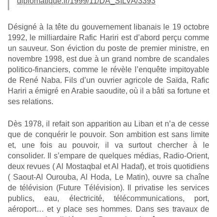
diplomatique.fr/1999/11/DA_SILVA/3393
Désigné à la tête du gouvernement libanais le 19 octobre
1992, le milliardaire Rafic Hariri est d’abord perçu comme
un sauveur. Son éviction du poste de premier ministre, en
novembre 1998, est due à un grand nombre de scandales
politico-financiers, comme le révèle l’enquête impitoyable
de René Naba. Fils d’un ouvrier agricole de Saïda, Rafic
Hariri a émigré en Arabie saoudite, où il a bâti sa fortune et
ses relations.
Dès 1978, il refait son apparition au Liban et n’a de cesse
que de conquérir le pouvoir. Son ambition est sans limite
et, une fois au pouvoir, il va surtout chercher à le
consolider. Il s’empare de quelques médias, Radio-Orient,
deux revues ( Al Mostaqbal et Al Hadaf), et trois quotidiens
( Saout-Al Ourouba, Al Hoda, Le Matin), ouvre sa chaîne
de télévision (Future Télévision). Il privatise les services
publics, eau, électricité, télécommunications, port,
aéroport… et y place ses hommes. Dans ses travaux de