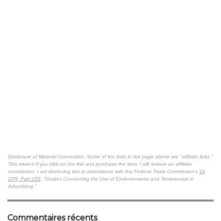
Disclosure of Material Connection: Some of the links in the page above are "affiliate links."
This means if you click on the link and purchase the item, I will receive an affiliate
commission. I am disclosing this in accordance with the Federal Trade Commission's
16
CFR, Part 255
: "Guides Concerning the Use of Endorsements and Testimonials in
Advertising."
Commentaires récents