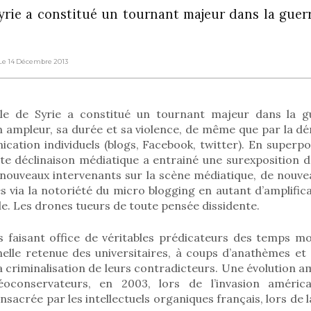
 Syrie a constitué un tournant majeur dans la gue
 Le 14 Décembre 2013
ille de Syrie a constitué un tournant majeur dans la g
 ampleur, sa durée et sa violence, de même que par la dém
cation individuels (blogs, Facebook, twitter). En superp
tte déclinaison médiatique a entrainé une surexposition d
nouveaux intervenants sur la scène médiatique, de nouve
és via la notoriété du micro blogging en autant d’amplifi
lle. Les drones tueurs de toute pensée dissidente.
s faisant office de véritables prédicateurs des temps 
nelle retenue des universitaires, à coups d’anathèmes et 
 la criminalisation de leurs contradicteurs. Une évolution 
oconservateurs, en 2003, lors de l’invasion américa
sacrée par les intellectuels organiques français, lors de la