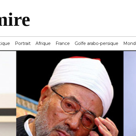
mire
tique
Portrait
Afrique
France
Golfe arabo-persique
Mond