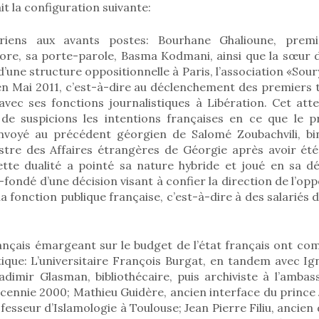
it la configuration suivante:
riens aux avants postes: Bourhane Ghalioune, prem
hore, sa porte-parole, Basma Kodmani, ainsi que la sœur 
d’une structure oppositionnelle à Paris, l’association «Sour
en Mai 2011, c’est-à-dire au déclenchement des premiers 
avec ses fonctions journalistiques à Libération. Cet att
de suspicions les intentions françaises en ce que le pr
nvoyé au précédent géorgien de Salomé Zoubachvili, bi
stre des Affaires étrangères de Géorgie après avoir é
tte dualité a pointé sa nature hybride et joué en sa dé
fondé d’une décision visant à confier la direction de l’opp
 fonction publique française, c’est-à-dire à des salariés d
ançais émargeant sur le budget de l’état français ont com
ique: L’universitaire François Burgat, en tandem avec Ig
dimir Glasman, bibliothécaire, puis archiviste à l’amba
cennie 2000; Mathieu Guidère, ancien interface du prince
ofesseur d’Islamologie à Toulouse; Jean Pierre Filiu, ancien