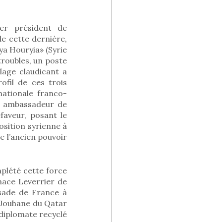
ier président de
de cette dernière,
ya Houryia» (Syrie
troubles, un poste
elage claudicant a
ofil de ces trois
nationale franco-
té ambassadeur de
faveur, posant le
osition syrienne à
e l’ancien pouvoir
plété cette force
nace Leverrier de
ssade de France à
 Jouhane du Qatar
 diplomate recyclé