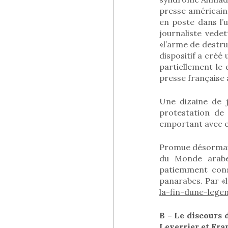
presse américaine
en poste dans l’u
journaliste vede
«l’arme de destru
dispositif a créé
partiellement le 
presse française 
Une dizaine de j
protestation de
emportant avec eux
Promue désormais 
du Monde arabe,
patiemment cons
panarabes. Par «l
la-fin-dune-lege
B – Le discours 
Leverrier et Fra