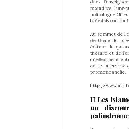
dans l’enseigne
moindres, l’unive
politologue Gilles
l’administration 
Au sommet de l’é
de thèse du pré-
éditeur du qatar
thésard et de l’o
intellectuelle en
cette interview 
promotionnelle.
http://www.iris
II Les isla
un discou
palindrome