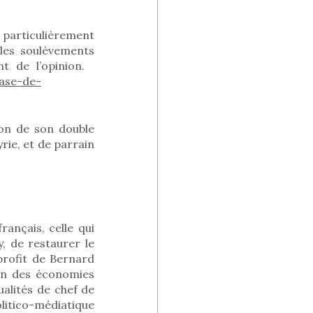
 particulièrement
 les soulèvements
nt de l’opinion.
ase-de-
son de son double
ie, et de parrain
rançais, celle qui
y, de restaurer le
profit de Bernard
on des économies
ualités de chef de
olitico-médiatique