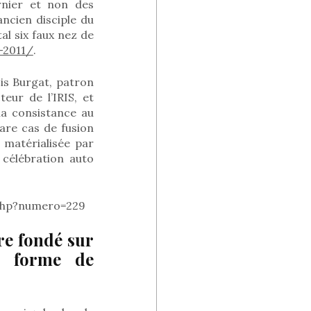
rnier et non des
ancien disciple du
tal six faux nez de
-2011/
.
is Burgat, patron
eur de l’IRIS, et
la consistance au
Rare cas de fusion
t matérialisée par
 célébration auto
.php?numero=229
re fondé sur
n forme de