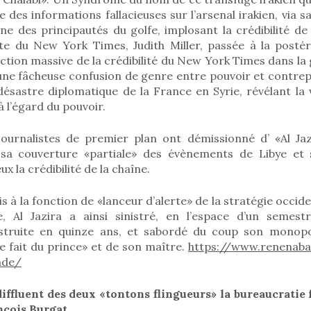
 des informations fallacieuses sur l’arsenal irakien, via sa
ne des principautés du golfe, implosant la crédibilité de
tte du New York Times, Judith Miller, passée à la post
ction massive de la crédibilité du New York Times dans la 
 une fâcheuse confusion de genre entre pouvoir et contrepo
désastre diplomatique de la France en Syrie, révélant la v
à l’égard du pouvoir.
ournalistes de premier plan ont démissionné d’ «Al Ja
 sa couverture «partiale» des évènements de Libye et s
 la crédibilité de la chaîne.
à la fonction de «lanceur d’alerte» de la stratégie occide
 Al Jazira a ainsi sinistré, en l’espace d’un semestr
truite en quinze ans, et sabordé du coup son monopo
e fait du prince» et de son maître.
https://www.renenaba
nde/
diffluent des deux «tontons flingueurs» la bureaucratie 
nçois Burgat.