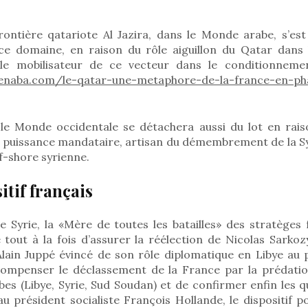
rontière qatariote Al Jazira, dans le Monde arabe, s’est
ce domaine, en raison du rôle aiguillon du Qatar dans
le mobilisateur de ce vecteur dans le conditionneme
enaba.com/le-qatar-une-metaphore-de-la-france-en-ph
le Monde occidentale se détachera aussi du lot en rai
e puissance mandataire, artisan du démembrement de la Syr
ff-shore syrienne.
itif français
de Syrie, la «Mère de toutes les batailles» des stratèges f
tout à la fois d’assurer la réélection de Nicolas Sarkoz
’Alain Juppé évincé de son rôle diplomatique en Libye au 
compenser le déclassement de la France par la prédati
es (Libye, Syrie, Sud Soudan) et de confirmer enfin les q
 président socialiste François Hollande, le dispositif p