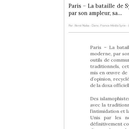
Paris – La bataille de
par son ampleur, sa…
Par : René Naba
- Dans : France Média Syrie
-
Paris – La bata
moderne, par son
outils de communi
traditionnels, ce
mis en œuvre de 
d’opinion, recycl
de la doxa officie
Des islamophiste
avec la tradition
l’intimidation et
Unis par les né
définitivement con