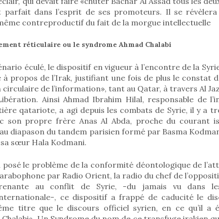
lair, qui devait faire «chuter Bachar Al Assad tous les deu
it parfait dans l’esprit de ses promoteurs. Il se révèle
même contreproductif du fait de la morgue intellectuelle
ement réticulaire ou le syndrome Ahmad Chalabi
nario éculé, le dispositif en vigueur à l’encontre de la Syri
 à propos de l’Irak, justifiant une fois de plus le constat
n circulaire de l’information», tant au Qatar, à travers Al Ja
Libération. Ainsi Ahmad Ibrahim Hilal, responsable de l’
ière qatariote, a agi depuis les combats de Syrie, il y a tr
c son propre frère Anas Al Abda, proche du courant is
au diapason du tandem parisien formé par Basma Kodmani
 sa sœur Hala Kodmani.
 posé le problème de la conformité déontologique de l’att
arabophone par Radio Orient, la radio du chef de l’oppositi
prenante au conflit de Syrie, -du jamais vu dans l
ternationale-, ce dispositif a frappé de caducité le di
me titre que le discours officiel syrien, en ce qu’il a 
halabi». Un Syndrome du nom de ce transfuge irakien qui 