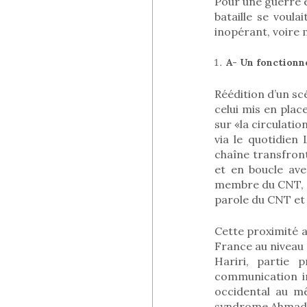
Pour une guerre éc
bataille se voula
inopérant, voire 
A- Un fonctionn
Réédition d’un scé
celui mis en place
sur «la circulatio
via le quotidien 
chaîne transfront
et en boucle ave
membre du CNT, 
parole du CNT et
Cette proximité a
France au niveau 
Hariri, partie 
communication in
occidental au mê
syndrome Ahmad C