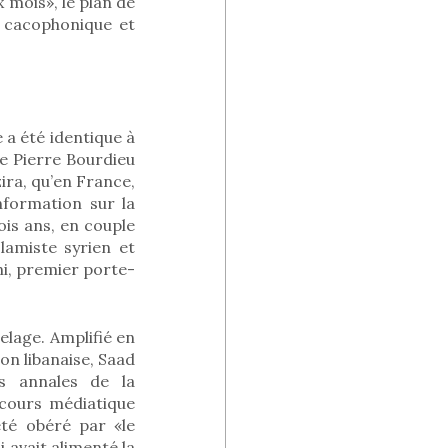
x mois», le plan de
ra cacophonique et
e a été identique à
 de Pierre Bourdieu
zira, qu’en France,
information sur la
ois ans, en couple
lamiste syrien et
, premier porte-
elage. Amplifié en
on libanaise, Saad
es annales de la
scours médiatique
été obéré par «le
avait alimenté la