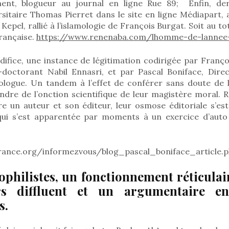
ment, blogueur au journal en ligne Rue 89; Enfin, de
rsitaire Thomas Pierret dans le site en ligne Médiapart, 
 Kepel, rallié à l’islamologie de François Burgat. Soit au to
française.
https://www.renenaba.com/lhomme-de-lannee
difice, une instance de légitimation codirigée par Franço
doctorant Nabil Ennasri, et par Pascal Boniface, Direct
ologue. Un tandem à l’effet de conférer sans doute de 
indre de l’onction scientifique de leur magistère moral. 
tre un auteur et son éditeur, leur osmose éditoriale s’es
qui s’est apparentée par moments à un exercice d’auto
 france.org/informezvous/blog_pascal_boniface_article
mophilistes, un fonctionnement réticulai
rs diffluent et un argumentaire e
s.