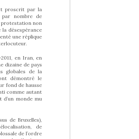
 proscrit par la
es par nombre de
e protestation non
e la désespérance
senté une réplique
terlocuteur.
2011, en Iran, en
ne dizaine de pays
s globales de la
 ont démontré le
sur fond de hausse
enti comme autant
et d’un monde mu
s de Bruxelles),
ocalisation, de
lossale de l’ordre