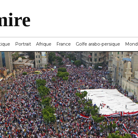
mire
tique
Portrait
Afrique
France
Golfe arabo-persique
Mond