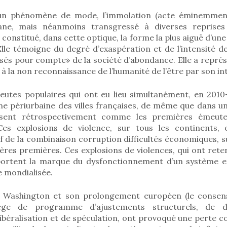
 un phénomène de mode, l’immolation (acte éminemment
ane, mais néanmoins transgressé à diverses repris
a constitué, dans cette optique, la forme la plus aiguë d’un
Elle témoigne du degré d’exaspération et de l’intensité d
sés pour compte» de la société d’abondance. Elle a repré
 à la non reconnaissance de l’humanité de l’être par son in
meutes populaires qui ont eu lieu simultanément, en 2010-
ne périurbaine des villes françaises, de même que dans u
ssent rétrospectivement comme les premières émeute
 Ces explosions de violence, sur tous les continents,
f de la combinaison corruption difficultés économiques, 
ières premières. Ces explosions de violences, qui ont ret
ortent la marque du dysfonctionnement d’un système 
 mondialisée.
 Washington et son prolongement européen (le consensu
ège de programme d’ajustements structurels, de dél
 libéralisation et de spéculation, ont provoqué une perte co