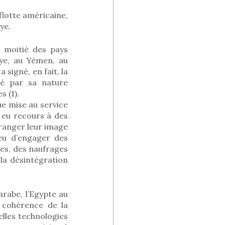
flotte américaine,
ye.
a moitié des pays
bye, au Yémen, au
a signé, en fait, la
iné par sa nature
s (1).
que mise au service
t eu recours à des
tranger leur image
ieu d’engager des
ues, des naufrages
 la désintégration
rabe, l’Egypte au
a cohérence de la
lles technologies