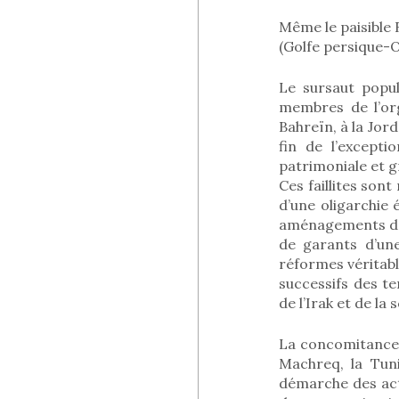
Même le paisible 
(Golfe persique-O
Le sursaut popul
membres de l’org
Bahreïn, à la Jorda
fin de l’excepti
patrimoniale et gr
Ces faillites sont
d’une oligarchie 
aménagements de f
de garants d’une
réformes véritabl
successifs des te
de l’Irak et de la
La concomitance 
Machreq, la Tuni
démarche des act