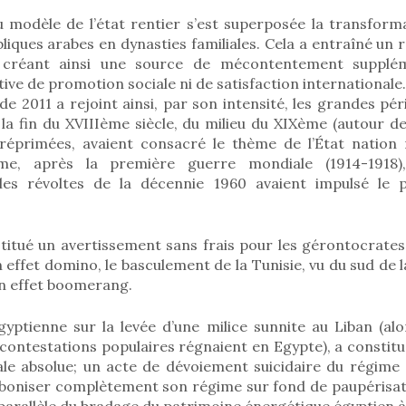
u modèle de l’état rentier s’est superposée la transforma
bliques arabes en dynasties familiales. Cela a entraîné un
ue, créant ainsi une source de mécontentement supplém
ve de promotion sociale ni de satisfaction internationale.
de 2011 a rejoint ainsi, par son intensité, les grandes péri
la fin du XVIIIème siècle, du milieu du XIXème (autour de 
 réprimées, avaient consacré le thème de l’État nation
, après la première guerre mondiale (1914-1918), 
 les révoltes de la décennie 1960 avaient impulsé le
titué un avertissement sans frais pour les gérontocrates
n effet domino, le basculement de la Tunisie, vu du sud de 
’un effet boomerang.
égyptienne sur la levée d’une milice sunnite au Liban (al
 contestations populaires régnaient en Egypte), a constit
le absolue; un acte de dévoiement suicidaire du régime 
rboniser complètement son régime sur fond de paupérisat
 parallèle du bradage du patrimoine énergétique égyptien à 