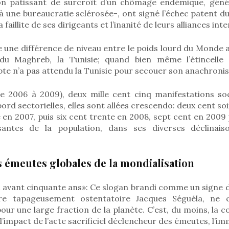
n pâtissant de surcroît d’un chômage endémique, génér
à une bureaucratie sclérosée-, ont signé l’échec patent d
faillite de ses dirigeants et l’inanité de leurs alliances int
te une différence de niveau entre le poids lourd du Monde a
du Maghreb, la Tunisie; quand bien même l’étincelle 
pte n’a pas attendu la Tunisie pour secouer son anachroni
e 2006 à 2009), deux mille cent cinq manifestations soc
rd sectorielles, elles sont allées crescendo: deux cent soi
 en 2007, puis six cent trente en 2008, sept cent en 2009
antes de la population, dans ses diverses déclinaiso
 émeutes globales de la mondialisation
 avant cinquante ans»: Ce slogan brandi comme un signe de
aire tapageusement ostentatoire Jacques Séguéla, ne 
our une large fraction de la planète. C’est, du moins, la c
l’impact de l’acte sacrificiel déclencheur des émeutes, l’im