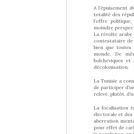
A l’épuisement d
totalité des répu
l’offre politiq
moindre perspecti
La révolte arabe 
contestataire de 
bien que toutes
monde. De même
bolcheviques et
décolonisation.
La Tunisie a cons
de participer d’u
relevé, plutôt, d
La focalisation 
électorale et des
aberration menta
pour effet de ca
la population, en