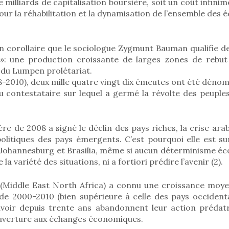
e milliards de capitalisation boursière, soit un coût infini
our la réhabilitation et la dynamisation de l’ensemble des 
n corollaire que le sociologue Zygmunt Bauman qualifie d
n»: une production croissante de larges zones de rebut 
du Lumpen prolétariat.
8-2010), deux mille quatre vingt dix émeutes ont été dénom
 contestataire sur lequel a germé la révolte des peuples
ière de 2008 a signé le déclin des pays riches, la crise ar
olitiques des pays émergents. C’est pourquoi elle est su
, Johannesburg et Brasilia, même si aucun déterminisme é
a variété des situations, ni a fortiori prédire l’avenir (2).
(Middle East North Africa) a connu une croissance moye
ode 2000-2010 (bien supérieure à celle des pays occidenta
voir depuis trente ans abandonnent leur action prédatr
ouverture aux échanges économiques.