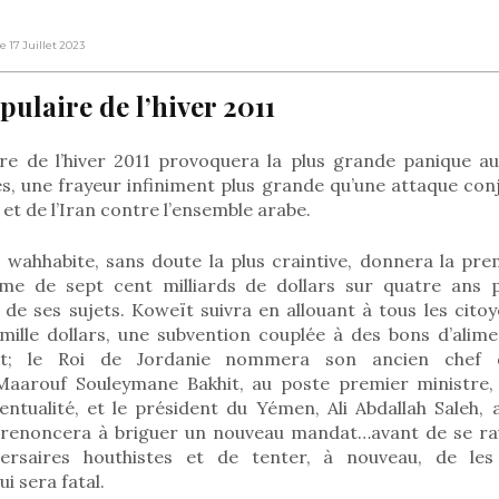
Le 17 Juillet 2023
pulaire de l’hiver 2011
ire de l’hiver 2011 provoquera la plus grande panique au
es, une frayeur infiniment plus grande qu’une attaque con
l et de l’Iran contre l’ensemble arabe.
wahhabite, sans doute la plus craintive, donnera la premi
me de sept cent milliards de dollars sur quatre ans p
 de ses sujets. Koweït suivra en allouant à tous les citoy
ille dollars, une subvention couplée à des bons d’alime
ant; le Roi de Jordanie nommera son ancien chef 
Maarouf Souleymane Bakhit, au poste premier ministre,
entualité, et le président du Yémen, Ali Abdallah Saleh, 
 renoncera à briguer un nouveau mandat…avant de se ravi
ersaires houthistes et de tenter, à nouveau, de les
i sera fatal.