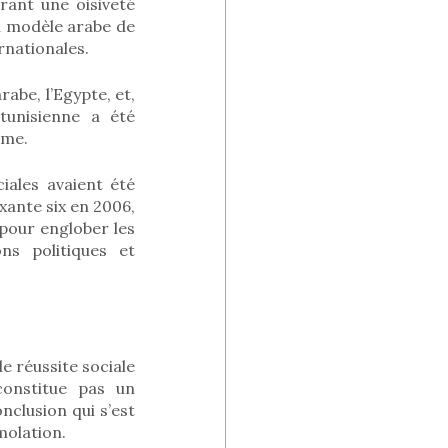
ant une oisiveté
u modèle arabe de
ernationales.
rabe, l’Egypte, et,
tunisienne a été
sme.
iales avaient été
xante six en 2006,
 pour englober les
ns politiques et
 réussite sociale
constitue pas un
onclusion qui s’est
molation.