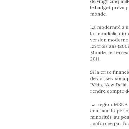
de vingt cinq mill
le budget prévu p
monde.
La modernité a u
la mondialisatio
version moderne 
En trois ans (200
Monde, le terreau
2011.
Si la crise financ
des crises sociop
Pékin, New Delhi
rendre compte de l
La région MENA 
cent sur la péri
minorités au pou
renforcée par l’