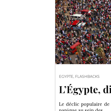
EGYPTE
,
FLASHBACKS
L’Égypte, d
Le déclic populaire de 
panique au sein des…