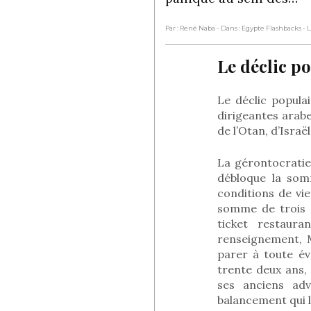
Par : René Naba
- Dans : Egypte Flashbacks
- 
Le déclic po
Le déclic popula
dirigeantes arab
de l’Otan, d’Israë
La gérontocratie 
débloque la som
conditions de vie
somme de trois m
ticket restaur
renseignement, 
parer à toute év
trente deux ans,
ses anciens adv
balancement qui lu