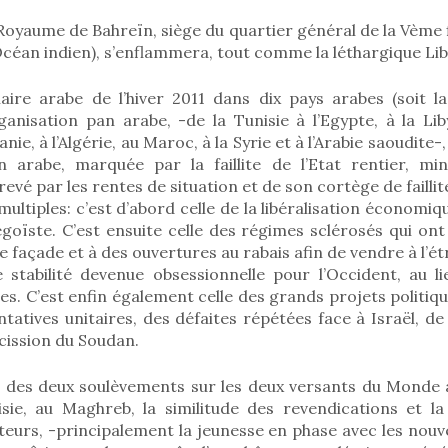
Royaume de Bahreïn, siège du quartier général de la Vème 
céan indien), s’enflammera, tout comme la léthargique Lib
aire arabe de l’hiver 2011 dans dix pays arabes (soit l
anisation pan arabe, -de la Tunisie à l’Egypte, à la Li
nie, à l’Algérie, au Maroc, à la Syrie et à l’Arabie saoudite-, 
on arabe, marquée par la faillite de l’Etat rentier, m
evé par les rentes de situation et de son cortège de faillite
 multiples: c’est d’abord celle de la libéralisation économi
égoïste. C’est ensuite celle des régimes sclérosés qui on
açade et à des ouvertures au rabais afin de vendre à l’é
 stabilité devenue obsessionnelle pour l’Occident, au l
es. C’est enfin également celle des grands projets politiq
ntatives unitaires, des défaites répétées face à Israël, de
 scission du Soudan.
des deux soulèvements sur les deux versants du Monde a
sie, au Maghreb, la similitude des revendications et l
eurs, -principalement la jeunesse en phase avec les nouve