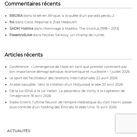
Commentaires récents
RBOBA
dans
Israël en Afrique, à la quête d’un paradis perdu 2
fox
dans
Gaza: Réponse à Ziad Medoukh
SADKI Halima
dans
Hommage à Madiba, The Invictus [1918 – 2013]
PisseAndLove
dans
Nicolas Sarkozy, un champ de ruines
Articles récents
Conférence : « L’émergence de l’Asie, en tant que premier continent par
son importance démographique, économique et nucléaire »
1 juillet 2026
Le sport est facilitateur des relations internationales
22 avril 2026
Arabie saoudite : Vers la création d’un Hollywood arabe
20 avril 2026
De la Loi IRHA à la Loi Yadan: La pesanteur de Vichy à la captation de
l’imaginaire.
16 avril 2026
Radio Orient, l’ultime fleuron de l’empire médiatique du clan Hariri, passe
sous contrôle d’un holding des Émirats Arabes Unis.
15 avril 2026
ACTUALITÉS