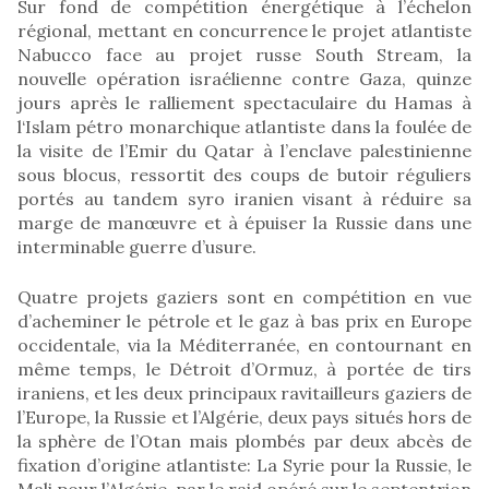
Sur fond de compétition énergétique à l’échelon
régional, mettant en concurrence le projet atlantiste
Nabucco face au projet russe South Stream, la
nouvelle opération israélienne contre Gaza, quinze
jours après le ralliement spectaculaire du Hamas à
l‘Islam pétro monarchique atlantiste dans la foulée de
la visite de l’Emir du Qatar à l’enclave palestinienne
sous blocus, ressortit des coups de butoir réguliers
portés au tandem syro iranien visant à réduire sa
marge de manœuvre et à épuiser la Russie dans une
interminable guerre d’usure.
Quatre projets gaziers sont en compétition en vue
d’acheminer le pétrole et le gaz à bas prix en Europe
occidentale, via la Méditerranée, en contournant en
même temps, le Détroit d’Ormuz, à portée de tirs
iraniens, et les deux principaux ravitailleurs gaziers de
l’Europe, la Russie et l’Algérie, deux pays situés hors de
la sphère de l’Otan mais plombés par deux abcès de
fixation d’origine atlantiste: La Syrie pour la Russie, le
Mali pour l’Algérie, par le raid opéré sur le septentrion