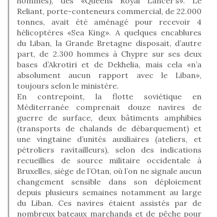
hommes), des «Queens Royal Lancer’s». Le
Reliant, porte-conteneurs commercial, de 22.000
tonnes, avait été aménagé pour recevoir 4
hélicoptères «Sea King». A quelques encablures
du Liban, la Grande Bretagne disposait, d’autre
part, de 2.300 hommes à Chypre sur ses deux
bases d’Akrotiri et de Dekhelia, mais cela «n’a
absolument aucun rapport avec le Liban»,
toujours selon le ministère.
En contrepoint, la flotte soviétique en
Méditerranée comprenait douze navires de
guerre de surface, deux bâtiments amphibies
(transports de chalands de débarquement) et
une vingtaine d’unités auxiliaires (ateliers, et
pétroliers ravitailleurs), selon des indications
recueillies de source militaire occidentale à
Bruxelles, siège de l’Otan, où l’on ne signale aucun
changement sensible dans son déploiement
depuis plusieurs semaines notamment au large
du Liban. Ces navires étaient assistés par de
nombreux bateaux marchands et de pêche pour