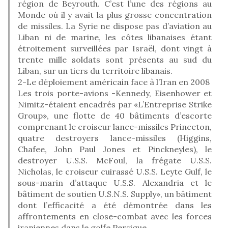
région de Beyrouth. C’est l’une des régions au
Monde où il y avait la plus grosse concentration
de missiles. La Syrie ne dispose pas d’aviation au
Liban ni de marine, les côtes libanaises étant
étroitement surveillées par Israël, dont vingt à
trente mille soldats sont présents au sud du
Liban, sur un tiers du territoire libanais.
2-Le déploiement américain face à l’Iran en 2008
Les trois porte-avions -Kennedy, Eisenhower et
Nimitz-étaient encadrés par «L’Entreprise Strike
Group», une flotte de 40 bâtiments d’escorte
comprenant le croiseur lance-missiles Princeton,
quatre destroyers lance-missiles (Higgins,
Chafee, John Paul Jones et Pinckneyles), le
destroyer U.S.S. McFoul, la frégate U.S.S.
Nicholas, le croiseur cuirassé U.S.S. Leyte Gulf, le
sous-marin d’attaque U.S.S. Alexandria et le
bâtiment de soutien U.S.N.S. Supply», un bâtiment
dont l’efficacité a été démontrée dans les
affrontements en close-combat avec les forces
iraniennes dans le golfe Persique.