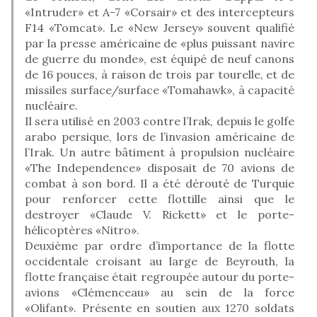
«Intruder» et A-7 «Corsair» et des intercepteurs
F14 «Tomcat». Le «New Jersey» souvent qualifié
par la presse américaine de «plus puissant navire
de guerre du monde», est équipé de neuf canons
de 16 pouces, à raison de trois par tourelle, et de
missiles surface/surface «Tomahawk», à capacité
nucléaire.
Il sera utilisé en 2003 contre l’Irak, depuis le golfe
arabo persique, lors de l’invasion américaine de
l’Irak. Un autre bâtiment à propulsion nucléaire
«The Independence» disposait de 70 avions de
combat à son bord. Il a été dérouté de Turquie
pour renforcer cette flottille ainsi que le
destroyer «Claude V. Rickett» et le porte-
hélicoptères «Nitro».
Deuxième par ordre d’importance de la flotte
occidentale croisant au large de Beyrouth, la
flotte française était regroupée autour du porte-
avions «Clémenceau» au sein de la force
«Olifant». Présente en soutien aux 1270 soldats