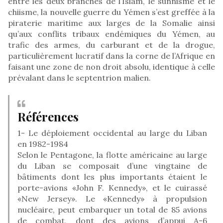
entre les deux branches de l’Islam, le sunnisme et le
chiisme, la nouvelle guerre du Yémen s’est greffée à la
piraterie maritime aux larges de la Somalie ainsi
qu’aux conflits tribaux endémiques du Yémen, au
trafic des armes, du carburant et de la drogue,
particulièrement lucratif dans la corne de l’Afrique en
faisant une zone de non droit absolu, identique à celle
prévalant dans le septentrion malien.
Références
1- Le déploiement occidental au large du Liban
en 1982-1984
Selon le Pentagone, la flotte américaine au large
du Liban se composait d’une vingtaine de
bâtiments dont les plus importants étaient le
porte-avions «John F. Kennedy», et le cuirassé
«New Jersey». Le «Kennedy» à propulsion
nucléaire, peut embarquer un total de 85 avions
de combat, dont des avions d’appui A-6