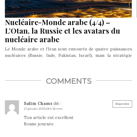
Nucléaire-Monde arabe (4/4) –
L’Otan, la Russie et les avatars du
nucléaire arabe
Le Monde arabe et l’Iran sont entourés de quatre puissances
nucléaires (Russie, Inde, Pakistan, Israël), mais la stratégie
atlantiste a constamment visé à édifier un Moyen orient
dénucléarisé, à faible capacité balistique, placé sous la coupe
atomique d’Israël; un pays qui dispose pourtant d’un arsenal
COMMENTS
de près de deux cents ogives à charge nucléaire, soustrait à
tout contrôle international.
Salim Chams
dit :
Répondre
21 janvier 2013 à 8 h 46 min
Ton article est excellent
Bonne journée