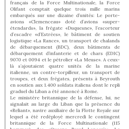
français de la Force Multinationale, la Force
Olifant comptait quelque trois mille marins
embarqués sur une dizaine d’unités: Le porte-
avions «Clemenceau» doté d’avions «super-
étendards», la frégate «Duquesne», l’escorteur
d’escadre «d’Estrées», le bâtiment de soutien
logistique «La Rance», un transport de chalands
de débarquement (BDC), deux bâtiments de
débarquement d’infanterie et de chars (EDIC)
9070 et 0094 et le pétrolier «La Meuse». A ceux-
là s’ajoutaient quatre unités de la marine
italienne, un contre-torpilleur, un transport de
troupes, et deux frégates, présents à Beyrouth
en soutien aux 1.400 soldats italiens dont le repli
graduel du Liban a été annoncé à Rome.
Le ministère britannique de la défense, lui, ne
signalait au large du Liban que la présence du
«Reliant», navire auxiliaire de la Flotte Royale sur
lequel a été redéployé mercredi le contingent
britannique de la Force Multinationale (115