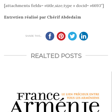
[attachments fields= »title,size,type » docid= »6693″]
Entretien réalisé par Chérif Abdedaïm
SHARE THIS...
REALTED POSTS