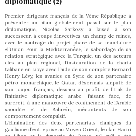
diplomatique (2)
Premier dirigeant français de la Vème République à
présenter un bilan globalement passif sur le plan
diplomatique, Nicolas Sarkozy a laissé à son
successeur, à coups d’invectives, un champ de ruines,
avec le naufrage du projet phare de sa mandature
«l’Union Pour la Méditerranée», le sabordage de sa
relation stratégique avec la Turquie, un des acteurs
clés au plan régional, l’instauration de la charia
talibane en Libye avec l’aide de son compère Bernard
Henry Lévy, les avanies en Syrie de son partenaire
pétro monarchique, le Qatar, désormais amputé de
son joujou français, dessaisi au profit de l’Irak de
l’initiative diplomatique arabe, faisant face, de
surcroît, à une manœuvre de confinement de l’Arabie
saoudite et de Bahreïn, mécontents de son
comportement compulsif.
L’élimination des deux partenariats claniques du
gaullisme d’entreprise au Moyen Orient, le clan Hariri
au Liban et la dynastie du Qatar, tel qu’il a été