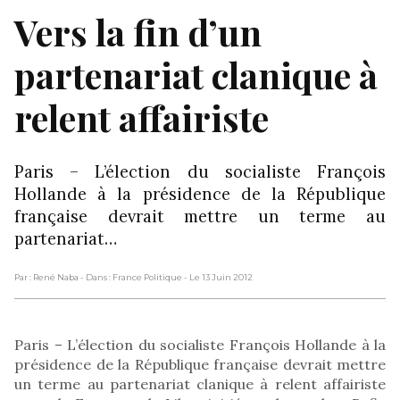
Vers la fin d’un
partenariat clanique à
relent affairiste
Paris – L’élection du socialiste François
Hollande à la présidence de la République
française devrait mettre un terme au
partenariat…
Par : René Naba
- Dans : France Politique
- Le 13 Juin 2012
Paris – L’élection du socialiste François Hollande à la
présidence de la République française devrait mettre
un terme au partenariat clanique à relent affairiste