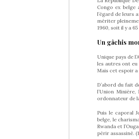
La République Dé
Congo ex belge a
l’égard de leurs 
mériter pleinemen
1960, soit il y a 65
Un gâchis mon
Unique pays de l
les autres ont eu
Mais cet espoir a 
D’abord du fait d
l’Union Minière,
ordonnateur de l
Puis le caporal 
belge, le charism
Rwanda et l’Ouga
périr assassiné. (1