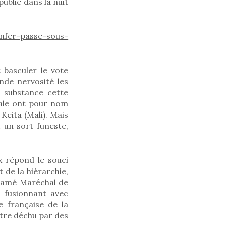
ublié dans la nuit
enfer-passe-sous-
 basculer le vote
nde nervosité les
a substance cette
nale ont pour nom
eita (Mali). Mais
 un sort funeste,
x répond le souci
de la hiérarchie,
clamé Maréchal de
s fusionnant avec
e française de la
tre déchu par des