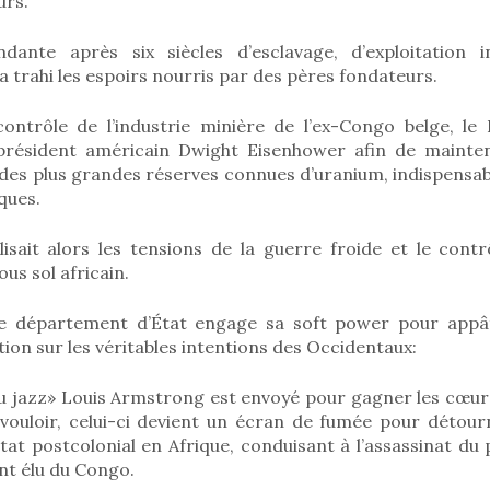
urs.
ndante après six siècles d’esclavage, d’exploitation 
a trahi les espoirs nourris par des pères fondateurs.
ontrôle de l’industrie minière de l’ex-Congo belge, le 
 président américain Dwight Eisenhower afin de mainte
 des plus grandes réserves connues d’uranium, indispensabl
ques.
lisait alors les tensions de la guerre froide et le contr
us sol africain.
 le département d’État engage sa soft power pour appât
tion sur les véritables intentions des Occidentaux:
u jazz» Louis Armstrong est envoyé pour gagner les cœurs 
e vouloir, celui-ci devient un écran de fumée pour détour
at postcolonial en Afrique, conduisant à l’assassinat du
t élu du Congo.