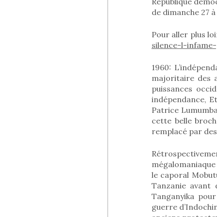
République démocr
de dimanche 27 à l
Pour aller plus lo
silence-l-infame
1960: L’indépend
majoritaire des 
puissances occid
indépendance, Et
Patrice Lumumba 
cette belle broc
remplacé par des 
Rétrospectivemen
mégalomaniaque d
le caporal Mobut
Tanzanie avant d
Tanganyika pour 
guerre d’Indochi