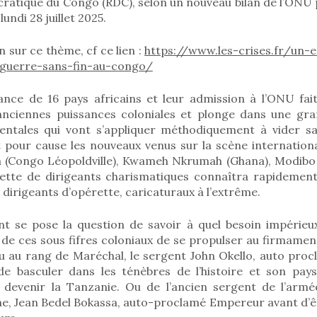
atique du Congo (RDC), selon un nouveau bilan de l’ONU p
undi 28 juillet 2025.
in sur ce thème, cf ce lien :
https://www.les-crises.fr/un-
-guerre-sans-fin-au-congo/
ance de 16 pays africains et leur admission à l’ONU fait
anciennes puissances coloniales et plonge dans une gra
entales qui vont s’appliquer méthodiquement à vider s
 pour cause les nouveaux venus sur la scène internatio
(Congo Léopoldville), Kwameh Nkrumah (Ghana), Modibo K
hette de dirigeants charismatiques connaîtra rapidement
dirigeants d’opérette, caricaturaux à l’extrême.
t se pose la question de savoir à quel besoin impérieu
e ces sous fifres coloniaux de se propulser au firmament 
u au rang de Maréchal, le sergent John Okello, auto pro
e basculer dans les ténèbres de l’histoire et son pay
devenir la Tanzanie. Ou de l’ancien sergent de l’armé
ne, Jean Bedel Bokassa, auto-proclamé Empereur avant d’ê