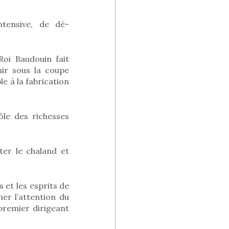
intensive, de dé-
Roi Baudouin fait
nir sous la coupe
e à la fabrication
ôle des richesses
er le chaland et
et les esprits de
ner l’attention du
 premier dirigeant