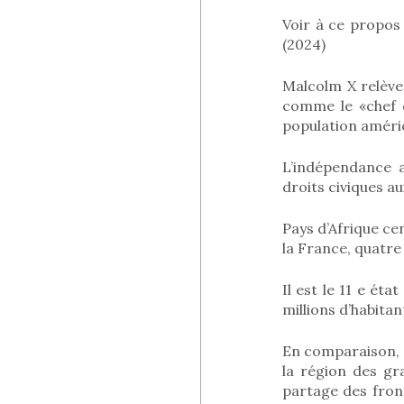
Voir à ce propos
(2024)
Malcolm X relève
comme le «chef d
population améric
L’indépendance a
droits civiques au
Pays d’Afrique c
la France, quatre 
Il est le 11 e ét
millions d’habitan
En comparaison, l
la région des gra
partage des front