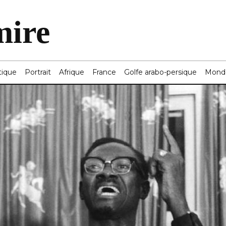
mire
tique
Portrait
Afrique
France
Golfe arabo-persique
Mond