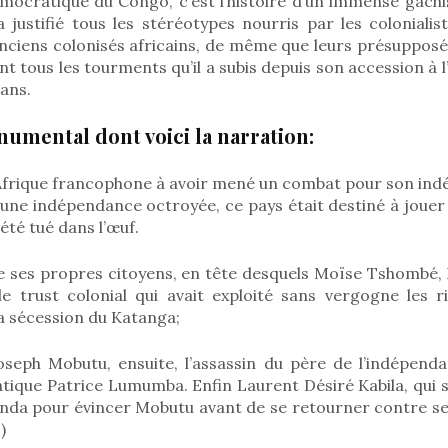
mocratique du Congo, c’est l’histoire d’un immense gâchis
 justifié tous les stéréotypes nourris par les colonialis
anciens colonisés africains, de même que leurs présupposé
t tous les tourments qu’il a subis depuis son accession à
 ans.
umental dont voici la narration:
’Afrique francophone à avoir mené un combat pour son in
 une indépendance octroyée, ce pays était destiné à jouer u
été tué dans l’œuf.
e ses propres citoyens, en tête desquels Moïse Tshombé, l’a
 le trust colonial qui avait exploité sans vergogne les r
a sécession du Katanga;
Joseph Mobutu, ensuite, l’assassin du père de l’indépen
atique Patrice Lumumba. Enfin Laurent Désiré Kabila, qui s
nda pour évincer Mobutu avant de se retourner contre ses 
)