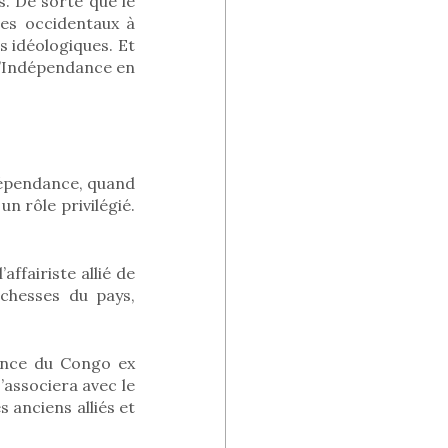
. De sorte que le
tes occidentaux à
s idéologiques. Et
 l’Indépendance en
dépendance, quand
n rôle privilégié.
ffairiste allié de
ichesses du pays,
dance du Congo ex
’associera avec le
anciens alliés et