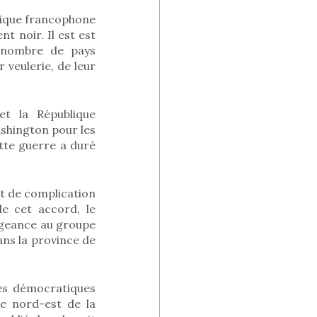
Afrique francophone
t noir. Il est est
n nombre de pays
r veulerie, de leur
et la République
ashington pour les
ette guerre a duré
nt de complication
e cet accord, le
légeance au groupe
ns la province de
es démocratiques
le nord-est de la