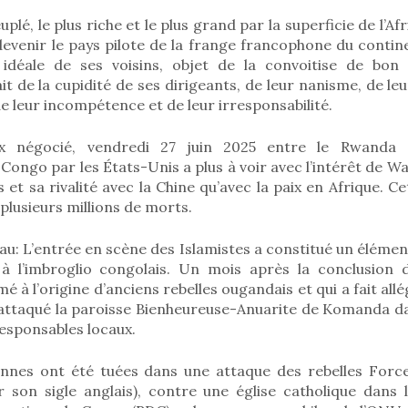
uplé, le plus riche et le plus grand par la superficie de l’
devenir le pays pilote de la frange francophone du continen
 idéale de ses voisins, objet de la convoitise de bo
it de la cupidité de ses dirigeants, de leur nanisme, de leu
de leur incompétence et de leur irresponsabilité.
x négocié, vendredi 27 juin 2025 entre le Rwanda 
ongo par les États-Unis a plus à voir avec l’intérêt de W
s et sa rivalité avec la Chine qu’avec la paix en Afrique. C
 plusieurs millions de morts.
eau: L’entrée en scène des Islamistes a constitué un éléme
à l’imbroglio congolais. Un mois après la conclusion d
 à l’origine d’anciens rebelles ougandais et qui a fait al
a attaqué la paroisse Bienheureuse-Anuarite de Komanda da
 responsables locaux.
onnes ont été tuées dans une attaque des rebelles Forc
ur son sigle anglais), contre une église catholique dans 