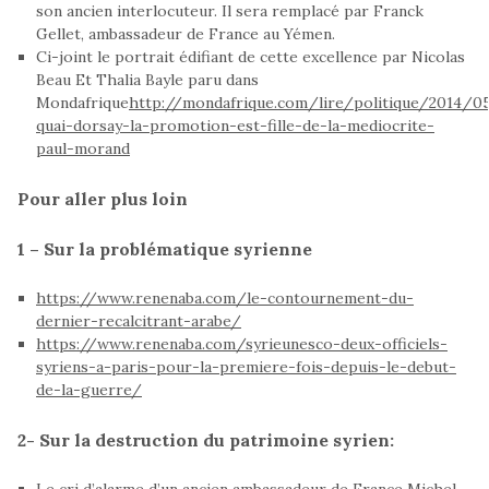
son ancien interlocuteur. Il sera remplacé par Franck
Gellet, ambassadeur de France au Yémen.
Ci-joint le portrait édifiant de cette excellence par Nicolas
Beau Et Thalia Bayle paru dans
Mondafrique
http://mondafrique.com/lire/politique/2014/0
quai-dorsay-la-promotion-est-fille-de-la-mediocrite-
paul-morand
Pour aller plus loin
1 – Sur la problématique syrienne
https://www.renenaba.com/le-contournement-du-
dernier-recalcitrant-arabe/
https://www.renenaba.com/syrieunesco-deux-officiels-
syriens-a-paris-pour-la-premiere-fois-depuis-le-debut-
de-la-guerre/
2- Sur la destruction du patrimoine syrien:
Le cri d’alarme d’un ancien ambassadeur de France Michel