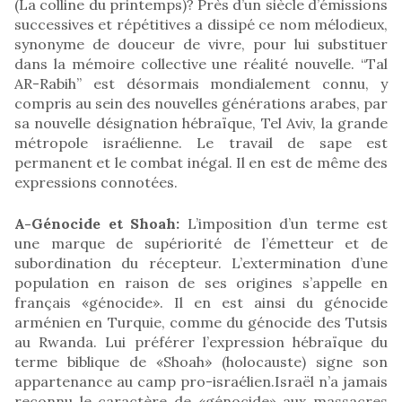
(La colline du printemps)? Près d’un siècle d’émissions
successives et répétitives a dissipé ce nom mélodieux,
synonyme de douceur de vivre, pour lui substituer
dans la mémoire collective une réalité nouvelle. “Tal
AR-Rabih” est désormais mondialement connu, y
compris au sein des nouvelles générations arabes, par
sa nouvelle désignation hébraïque, Tel Aviv, la grande
métropole israélienne. Le travail de sape est
permanent et le combat inégal. Il en est de même des
expressions connotées.
A-Génocide et Shoah:
L’imposition d’un terme est
une marque de supériorité de l’émetteur et de
subordination du récepteur. L’extermination d’une
population en raison de ses origines s’appelle en
français «génocide». Il en est ainsi du génocide
arménien en Turquie, comme du génocide des Tutsis
au Rwanda. Lui préférer l’expression hébraïque du
terme biblique de «Shoah» (holocauste) signe son
appartenance au camp pro-israélien.Israël n’a jamais
reconnu le caractère de «génocide» aux massacres