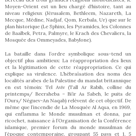
Moyen-Orient est un lieu chargé d‘histoire, tant au
niveau religieux (Jérusalem, Bethleem, Nazareth, La
Mecque, Médine, Nadjaf, Qom, Kerbala, Ur) que sur le
plan historique (Le Sphinx, les Pyramides, les Colonnes
de Baalbek, Petra, Palmyre, le Krach des Chevaliers, la
Mosquée des Ommeyades, Babylone).
La bataille dans l’ordre symbolique sous-tend un
objectif plus ambitieux: La réappropriation des lieux
et la légitimation de cette réappropriation. Ce qui
explique sa virulence. L’hébraïsation des noms des
localités arabes de la Palestine du mandat britannique
en est témoin: Tel Aviv (Tall Ar Rabih, colline du
printemps/ Beersheba – Bi’ir As Sabeh, le puits de
l’Ours/ Néguev-An Naqab) relèvent de cet objectif. De
même que l’incendie de La Mosquée Al Aqsa, en 1969,
qui enflamma le Monde musulman et donna, par
ricochet, naissance à l’Organisation de la Conférence
islamique, premier forum du monde musulman de
l’époque contemporaine, groupant 55 pays et 1, 5