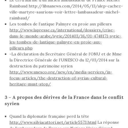
Raimbaud http://libnanews.com/2014/05/13/alep-cachez-
ville-martyre-saurions-voir-lettre-lambassadeur-michel-
raimbaud/
Les tombes de l’antique Palmyre en proie aux pilleurs
http://www.lapresse.ca/international/dossiers/crise-
dans-le-monde-arabe/syrie/201403/16/01-4748171-syrie-
les-tombes-de-lantique-palmyre-en-proie-aux-
pilleurs.php
-La déclaration du Secrétaire Général de l’ONU et de Mme
la Directrice Générale de l’UNESCO du 12/03/2014 sur la
destruction du patrimoine syrien
http://www.unesco.org/new/en/media-services/in-
focus-articles/the-destruction-of-syrias-cultural-
heritage-must-stop/
3 – A propos des dérives de la France dans le conflit
syrien
Quand la diplomatie française perd la tête
http://www.silviacattori.net/article5573.html
La réponse