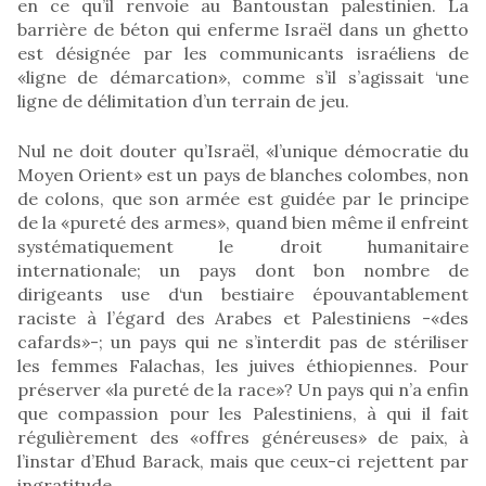
en ce qu’il renvoie au Bantoustan palestinien. La
barrière de béton qui enferme Israël dans un ghetto
est désignée par les communicants israéliens de
«ligne de démarcation», comme s’il s’agissait ‘une
ligne de délimitation d’un terrain de jeu.
Nul ne doit douter qu’Israël, «l’unique démocratie du
Moyen Orient» est un pays de blanches colombes, non
de colons, que son armée est guidée par le principe
de la «pureté des armes», quand bien même il enfreint
systématiquement le droit humanitaire
internationale; un pays dont bon nombre de
dirigeants use d‘un bestiaire épouvantablement
raciste à l’égard des Arabes et Palestiniens -«des
cafards»-; un pays qui ne s’interdit pas de stériliser
les femmes Falachas, les juives éthiopiennes. Pour
préserver «la pureté de la race»? Un pays qui n’a enfin
que compassion pour les Palestiniens, à qui il fait
régulièrement des «offres généreuses» de paix, à
l’instar d’Ehud Barack, mais que ceux-ci rejettent par
ingratitude.