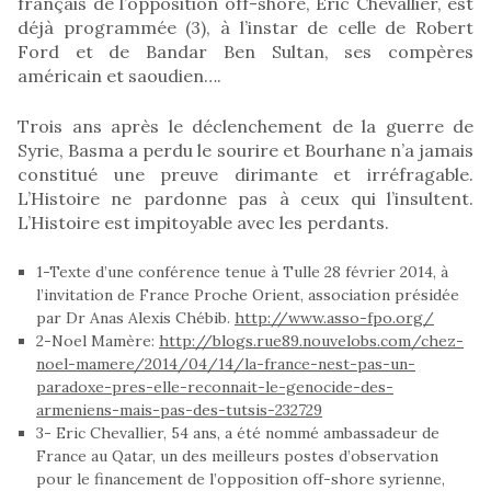
français de l’opposition off-shore, Éric Chevallier, est
déjà programmée (3), à l’instar de celle de Robert
Ford et de Bandar Ben Sultan, ses compères
américain et saoudien….
Trois ans après le déclenchement de la guerre de
Syrie, Basma a perdu le sourire et Bourhane n’a jamais
constitué une preuve dirimante et irréfragable.
L’Histoire ne pardonne pas à ceux qui l’insultent.
L’Histoire est impitoyable avec les perdants.
1-Texte d’une conférence tenue à Tulle 28 février 2014, à
l’invitation de France Proche Orient, association présidée
par Dr Anas Alexis Chébib.
http://www.asso-fpo.org/
2-Noel Mamère:
http://blogs.rue89.nouvelobs.com/chez-
noel-mamere/2014/04/14/la-france-nest-pas-un-
paradoxe-pres-elle-reconnait-le-genocide-des-
armeniens-mais-pas-des-tutsis-232729
3- Eric Chevallier, 54 ans, a été nommé ambassadeur de
France au Qatar, un des meilleurs postes d’observation
pour le financement de l’opposition off-shore syrienne,