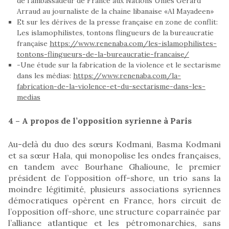
de l’ambassadeur de France aux Nations Unies Gérard
Arraud au journaliste de la chaine libanaise «Al Mayadeen»
Et sur les dérives de la presse française en zone de conflit:
Les islamophilistes, tontons flingueurs de la bureaucratie
française
https://www.renenaba.com/les-islamophilistes-
tontons-flingueurs-de-la-bureaucratie-francaise/
-Une étude sur la fabrication de la violence et le sectarisme
dans les médias:
https://www.renenaba.com/la-
fabrication-de-la-violence-et-du-sectarisme-dans-les-
medias
4 – A propos de l’opposition syrienne à Paris
Au-delà du duo des sœurs Kodmani, Basma Kodmani
et sa sœur Hala, qui monopolise les ondes françaises,
en tandem avec Bourhane Ghalioune, le premier
président de l’opposition off-shore, un trio sans la
moindre légitimité, plusieurs associations syriennes
démocratiques opèrent en France, hors circuit de
l’opposition off-shore, une structure coparrainée par
l’alliance atlantique et les pétromonarchies, sans