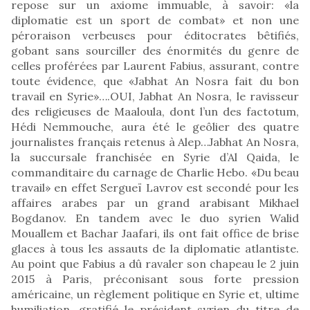
repose sur un axiome immuable, à savoir: «la
diplomatie est un sport de combat» et non une
péroraison verbeuses pour éditocrates bêtifiés,
gobant sans sourciller des énormités du genre de
celles proférées par Laurent Fabius, assurant, contre
toute évidence, que «Jabhat An Nosra fait du bon
travail en Syrie»….OUI, Jabhat An Nosra, le ravisseur
des religieuses de Maaloula, dont l’un des factotum,
Hédi Nemmouche, aura été le geôlier des quatre
journalistes français retenus à Alep…Jabhat An Nosra,
la succursale franchisée en Syrie d’Al Qaida, le
commanditaire du carnage de Charlie Hebo. «Du beau
travail» en effet Sergueï Lavrov est secondé pour les
affaires arabes par un grand arabisant Mikhael
Bogdanov. En tandem avec le duo syrien Walid
Mouallem et Bachar Jaafari, ils ont fait office de brise
glaces à tous les assauts de la diplomatie atlantiste.
Au point que Fabius a dû ravaler son chapeau le 2 juin
2015 à Paris, préconisant sous forte pression
américaine, un règlement politique en Syrie et, ultime
humiliation, gratifié le président syrien du titre de