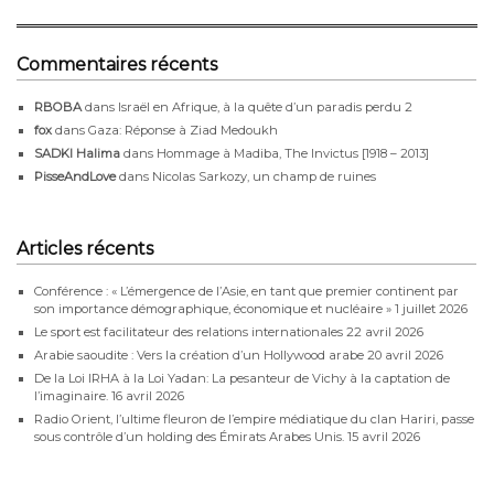
Commentaires récents
RBOBA
dans
Israël en Afrique, à la quête d’un paradis perdu 2
fox
dans
Gaza: Réponse à Ziad Medoukh
SADKI Halima
dans
Hommage à Madiba, The Invictus [1918 – 2013]
PisseAndLove
dans
Nicolas Sarkozy, un champ de ruines
Articles récents
Conférence : « L’émergence de l’Asie, en tant que premier continent par
son importance démographique, économique et nucléaire »
1 juillet 2026
Le sport est facilitateur des relations internationales
22 avril 2026
Arabie saoudite : Vers la création d’un Hollywood arabe
20 avril 2026
De la Loi IRHA à la Loi Yadan: La pesanteur de Vichy à la captation de
l’imaginaire.
16 avril 2026
Radio Orient, l’ultime fleuron de l’empire médiatique du clan Hariri, passe
sous contrôle d’un holding des Émirats Arabes Unis.
15 avril 2026