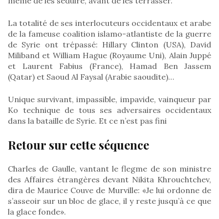
même de les séduire, avant de les terrasser.
La totalité de ses interlocuteurs occidentaux et arabe
de la fameuse coalition islamo-atlantiste de la guerre
de Syrie ont trépassé: Hillary Clinton (USA), David
Miliband et William Hague (Royaume Uni), Alain Juppé
et Laurent Fabius (France), Hamad Ben Jassem
(Qatar) et Saoud Al Faysal (Arabie saoudite)…
Unique survivant, impassible, impavide, vainqueur par
Ko technique de tous ses adversaires occidentaux
dans la bataille de Syrie. Et ce n’est pas fini
Retour sur cette séquence
Charles de Gaulle, vantant le flegme de son ministre
des Affaires étrangères devant Nikita Khrouchtchev,
dira de Maurice Couve de Murville: «Je lui ordonne de
s’asseoir sur un bloc de glace, il y reste jusqu’à ce que
la glace fonde».