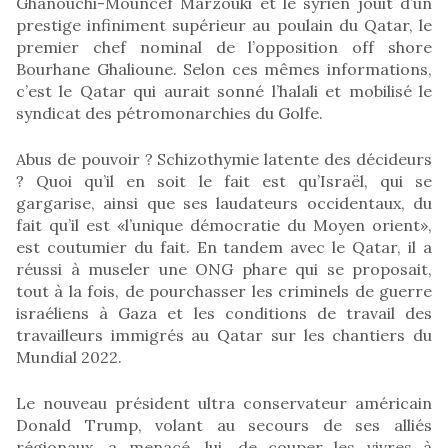
Ghanouchi-Mouncef Marzouki et le syrien jouit d’un
prestige infiniment supérieur au poulain du Qatar, le
premier chef nominal de l’opposition off shore
Bourhane Ghalioune. Selon ces mêmes informations,
c’est le Qatar qui aurait sonné l’halali et mobilisé le
syndicat des pétromonarchies du Golfe.
Abus de pouvoir ? Schizothymie latente des décideurs
? Quoi qu’il en soit le fait est qu’Israël, qui se
gargarise, ainsi que ses laudateurs occidentaux, du
fait qu’il est «l’unique démocratie du Moyen orient»,
est coutumier du fait. En tandem avec le Qatar, il a
réussi à museler une ONG phare qui se proposait,
tout à la fois, de pourchasser les criminels de guerre
israéliens à Gaza et les conditions de travail des
travailleurs immigrés au Qatar sur les chantiers du
Mundial 2022.
Le nouveau président ultra conservateur américain
Donald Trump, volant au secours de ses alliés
régionaux, a menacé, lui, de couper les vivres à