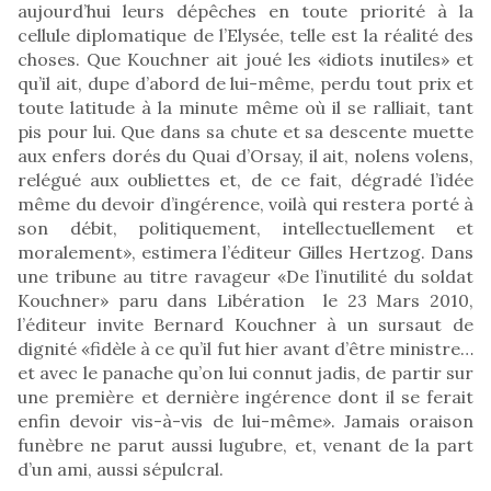
aujourd’hui leurs dépêches en toute priorité à la
cellule diplomatique de l’Elysée, telle est la réalité des
choses. Que Kouchner ait joué les «idiots inutiles» et
qu’il ait, dupe d’abord de lui-même, perdu tout prix et
toute latitude à la minute même où il se ralliait, tant
pis pour lui. Que dans sa chute et sa descente muette
aux enfers dorés du Quai d’Orsay, il ait, nolens volens,
relégué aux oubliettes et, de ce fait, dégradé l’idée
même du devoir d’ingérence, voilà qui restera porté à
son débit, politiquement, intellectuellement et
moralement», estimera l’éditeur Gilles Hertzog. Dans
une tribune au titre ravageur «De l’inutilité du soldat
Kouchner» paru dans Libération le 23 Mars 2010,
l’éditeur invite Bernard Kouchner à un sursaut de
dignité «fidèle à ce qu’il fut hier avant d’être ministre…
et avec le panache qu’on lui connut jadis, de partir sur
une première et dernière ingérence dont il se ferait
enfin devoir vis-à-vis de lui-même». Jamais oraison
funèbre ne parut aussi lugubre, et, venant de la part
d’un ami, aussi sépulcral.