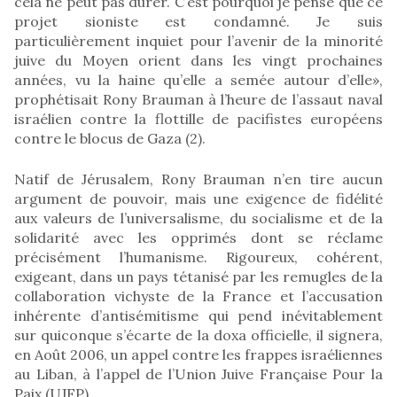
cela ne peut pas durer. C’est pourquoi je pense que ce
projet sioniste est condamné. Je suis
particulièrement inquiet pour l’avenir de la minorité
juive du Moyen orient dans les vingt prochaines
années, vu la haine qu’elle a semée autour d’elle»,
prophétisait Rony Brauman à l’heure de l’assaut naval
israélien contre la flottille de pacifistes européens
contre le blocus de Gaza (2).
Natif de Jérusalem, Rony Brauman n’en tire aucun
argument de pouvoir, mais une exigence de fidélité
aux valeurs de l’universalisme, du socialisme et de la
solidarité avec les opprimés dont se réclame
précisément l’humanisme. Rigoureux, cohérent,
exigeant, dans un pays tétanisé par les remugles de la
collaboration vichyste de la France et l’accusation
inhérente d’antisémitisme qui pend inévitablement
sur quiconque s’écarte de la doxa officielle, il signera,
en Août 2006, un appel contre les frappes israéliennes
au Liban, à l’appel de l’Union Juive Française Pour la
Paix (UJFP).