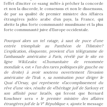
l’effet d’inciter ce «sang mêlé» à prêcher la concorde
et non la discorde, le consensus et non le dissenssus,
de par sa qualité de premier ministre des Affaires
étrangères judéo arabe d’un pays, la France, qui
abrite la plus forte communauté musulmane et la plus
forte communauté juive d’Europe occidentale.
Pourquoi alors un tel ratage, à saut de puce d’une
entrée triomphale au Panthéon de l’Histoire?
L’explication, éloquente, provient d’un télégramme de
l’ambassade américaine à Paris, révélé par le site en
ligne WikiLeaks: «L’humanitaire de renommée
mondiale »
,
est
« l’un des rares politiques (de gauche ou
de droite) à avoir soutenu ouvertement l’invasion
américaine de l’Irak »
,
sa nomination pour diriger le
Quai d’Orsay, qui représente «l’accomplissement du
rêve d’une vie», résulte de «l’héritage juif de Sarkozy et
son affinité pour Israël»
,
qui feront
que Bernard
Kouchner sera
« le premier ministre des affaires
e
étrangères juif de la V
République »
, ajoute le message