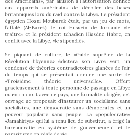
des Américains», par allusion à l’autorisation donnée
aux appareils américains de décoller des bases
britanniques lors du raid contre la Libye. Le président
égyptien Hosni Moubarak était, par un jeu de mots,
l’affalé (Al-Barek), le roi Hussein de Jordanie «le
traître» et le président tchadien Hissène Habre, en
conflit avec la Libye, «le stipendié».
Se piquant de culture, le «Guide suprême de la
Révolution libyenne» édictera son Livre Vert, un
condensé de théories contradictoires glanées de l’air
du temps qui se présentait comme une sorte de
«Troisième théorie universelle». Offert
gracieusement à toute personne de passage en Libye
ou en rapport avec ce pays, une formalité obligée, cet
ouvrage se proposait d’instaurer un socialisme sans
socialistes, une démocratie sans démocrates et un
pouvoir populaire sans peuple. La «populocratie»
«Jamahiriya» qui lui a tenu lieu de substitut, a érigé la
bureaucratie en système de gouvernement et le
parasitisme en règle de vie.