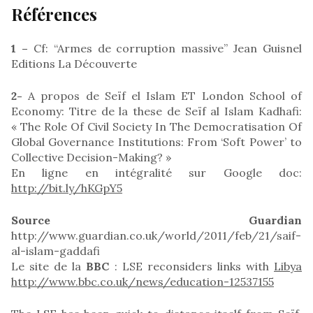
Références
1 –
Cf: “Armes de corruption massive” Jean Guisnel
Editions La Découverte
2-
A propos de Seïf el Islam ET London School of
Economy: Titre de la these de Seïf al Islam Kadhafi:
« The Role Of Civil Society In The Democratisation Of
Global Governance Institutions: From ‘Soft Power’ to
Collective Decision-Making? »
En ligne en intégralité sur Google doc:
http://bit.ly/hKGpY5
Source Guardian
http://www.guardian.co.uk/world/2011/feb/21/saif-
al-islam-gaddafi
Le site de la
BBC
: LSE reconsiders links with
Libya
http://www.bbc.co.uk/news/education-12537155