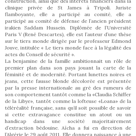
construction, ainsi que des intérêts financiers dans la
clinique privée de St James à Tripoli. Juriste
flamboyante, elle a participé au comité, elle a
participé au comité de défense de l’ancien président
irakien Saddam Hussein. Diplômée de l’Université
Paris V (René Descartes), elle est l’auteur d’une thèse
sur le tiers monde dirigée par le professeur Edmond
Jouve, intitulée « Le tiers monde face à la légalité des
actes du Conseil de sécurité ».
La benjamine de la famille ambitionnait un rôle de
premier plan dans son pays jouant la carte de la
féminité et de modernité. Portant lunettes noires et
jeans, cette fausse blonde décolorée est présentée
par la presse internationale au gré des rumeurs de
son comportement tantôt comme la «Claudia Schiffer
de la Libye», tantôt comme la lofteuse «Loana» de la
téléréalité française, sans qu’il soit possible de savoir
si cette extravagance constitue un atout ou un
handicap dans une société majoritairement
d’extraction bédouine. Aïcha a fui en direction de
l’Algérie le 29 août 2011. Elle donnera naissance à une