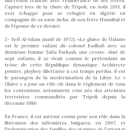
discrétion tranche avec l’exubérance de ses frères.
Capturé lors de la chute de Tripoli, en Août 2011, il
s‘est échappé pour se refugier en Algérie en
compagnie de sa sœur Aicha, de son frère Hannibal et
de l’épouse de ce dernier.
2- Seïf Al-Islam (natif de 1972): «Le glaive de l’Islam»
est le premier enfant du colonel Kadhafi avec sa
deuxième femme Safia Farkash, une croate. Aîné de
sept enfants, il se vivait comme le prétendant au
trône de cette République dynastique. Architecte
peintre, playboy dilettante à ces temps perdus, il est
le parangon de la modernisation de la Libye. Le «
Glaive » a joué un rôle clé dans le règlement de tous
les contentieux, notamment ceux nés des attentats
terroristes commandités par Tripoli depuis la
décennie 1980.
En France, il est surtout connu pour son rôle dans la
libération des infirmières bulgares, en 2007, et
l’indemnisation des familles des victimes de l’attentat