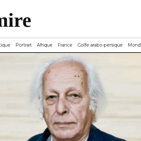
mire
tique
Portrait
Afrique
France
Golfe arabo-persique
Mond