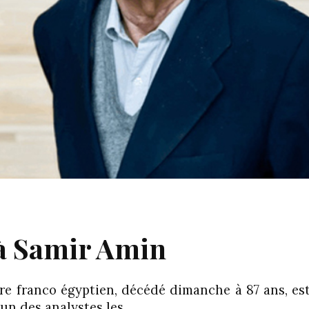
 Samir Amin
re franco égyptien, décédé dimanche à 87 ans, est
l’un des analystes les…