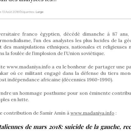
Le 13 Août 2018
Étiquettes :
Large
ersitaire franco égyptien, décédé dimanche à 87 ans, 
ermondialisme, l’un des analystes les plus lucides de la gé
t des manipulations ethniques, nationales et religieuses
s la foulée de l’implosion de l’Union soviétique.
ite www.madaniya.info a eu le bonheur de partager une pa
Dakar où ce militant engagé dans la défense du tiers mon
ost indépendance africaine (décennies 1960-1990).
i rendre un hommage posthume pour son éminente contribut
ples en lutte.
ère contribution de Samir Amin à
www.madaniya.info
:
italiennes de mars 2018: suicide de la gauche, r