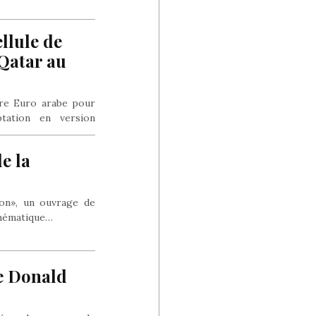
ellule de
 Qatar au
tre Euro arabe pour
ptation en version
e la
ion», un ouvrage de
 thématique…
de Donald