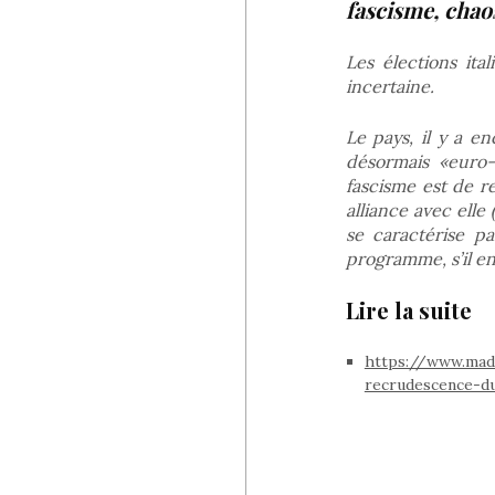
fascisme, chao
Les élections it
incertaine.
Le pays, il y a 
désormais «euro-
fascisme est de re
alliance avec ell
se caractérise pa
programme, s’il e
Lire la suite
https://www.mada
recrudescence-d