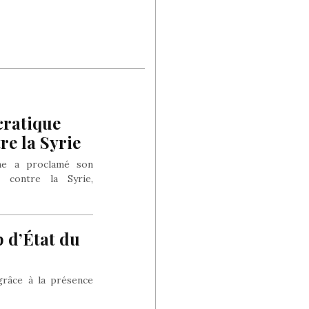
cratique
re la Syrie
nne a proclamé son
le contre la Syrie,
p d’État du
grâce à la présence