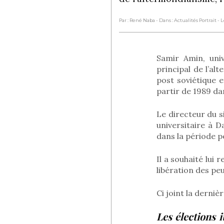
Par : René Naba
- Dans : Actualités Portrait
- 
Samir Amin, univ
principal de l’alt
post soviétique e
partir de 1989 dan
Le directeur du s
universitaire à 
dans la période p
Il a souhaité lu
libération des peu
Ci joint la derni
Les élections 