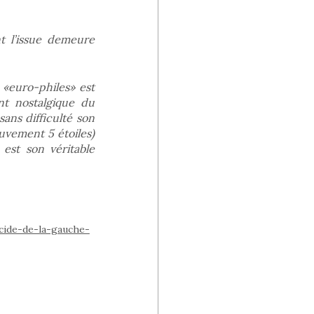
t l’issue demeure
«euro-philes» est
nt nostalgique du
sans difficulté son
uvement 5 étoiles)
 est son véritable
cide-de-la-gauche-