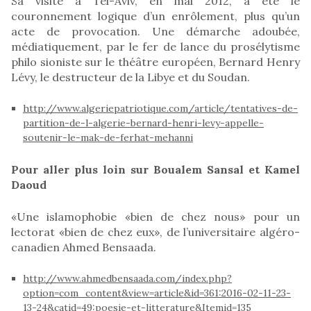
Sa visite à Tel-Aviv, en mai 2012, a été le
couronnement logique d’un enrôlement, plus qu’un
acte de provocation. Une démarche adoubée,
médiatiquement, par le fer de lance du prosélytisme
philo sioniste sur le théâtre européen, Bernard Henry
Lévy, le destructeur de la Libye et du Soudan.
http://www.algeriepatriotique.com/article/tentatives-de-
partition-de-l-algerie-bernard-henri-levy-appelle-
soutenir-le-mak-de-ferhat-mehanni
Pour aller plus loin sur Boualem Sansal et Kamel
Daoud
«Une islamophobie «bien de chez nous» pour un
lectorat «bien de chez eux», de l’universitaire algéro-
canadien Ahmed Bensaada.
http://www.ahmedbensaada.com/index.php?
option=com_content&view=article&id=361:2016-02-11-23-
13-24&catid=49:poesie-et-litterature&Itemid=135