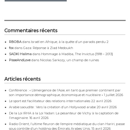
Commentaires récents
RBOBA
dans
Israël en Afrique, à la quête d’un paradis perdu 2
fox
dans
Gaza: Réponse à Ziad Medoukh
SADKI Halima
dans
Hommage à Madiba, The Invictus [1918 – 2013]
PisseAndLove
dans
Nicolas Sarkozy, un champ de ruines
Articles récents
Conférence : « L’émergence de l’Asie, en tant que premier continent par
son importance démographique, économique et nucléaire »
1 juillet 2026
Le sport est facilitateur des relations internationales
22 avril 2026
Arabie saoudite : Vers la création d’un Hollywood arabe
20 avril 2026
De la Loi IRHA à la Loi Yadan: La pesanteur de Vichy à la captation de
l’imaginaire.
16 avril 2026
Radio Orient, l’ultime fleuron de l’empire médiatique du clan Hariri, passe
sous contrôle d’un holding des Émirats Arabes Unis.
15 avril 2026