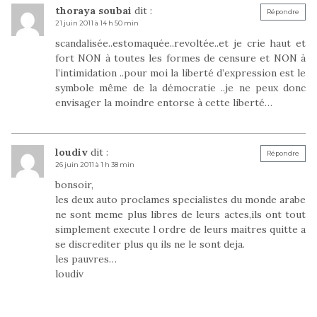
thoraya soubai
dit :
Répondre
21 juin 2011 à 14 h 50 min
scandalisée..estomaquée..revoltée..et je crie haut et
fort NON à toutes les formes de censure et NON à
l’intimidation ..pour moi la liberté d’expression est le
symbole même de la démocratie ..je ne peux donc
envisager la moindre entorse à cette liberté…
loudiv
dit :
Répondre
26 juin 2011 à 1 h 38 min
bonsoir,
les deux auto proclames specialistes du monde arabe
ne sont meme plus libres de leurs actes,ils ont tout
simplement execute l ordre de leurs maitres quitte a
se discrediter plus qu ils ne le sont deja.
les pauvres…
loudiv