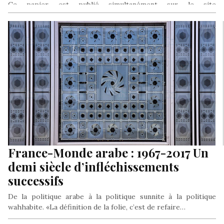
Ce papier est publié simultanément sur le site
www.renenaba.com et par la revue Golias Omniprésent sur
terre et sur air,…
France-Monde arabe : 1967-2017 Un
demi siècle d’infléchissements
successifs
De la politique arabe à la politique sunnite à la politique
wahhabite. «La définition de la folie, c’est de refaire…