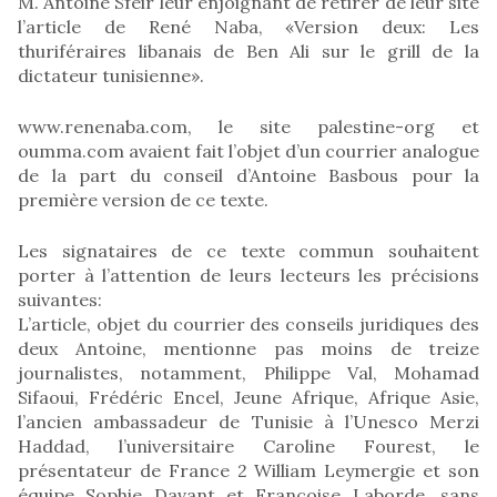
M. Antoine Sfeir leur enjoignant de retirer de leur site
l’article de René Naba, «Version deux: Les
thuriféraires libanais de Ben Ali sur le grill de la
dictateur tunisienne».
www.renenaba.com, le site palestine-org et
oumma.com avaient fait l’objet d’un courrier analogue
de la part du conseil d’Antoine Basbous pour la
première version de ce texte.
Les signataires de ce texte commun souhaitent
porter à l’attention de leurs lecteurs les précisions
suivantes:
L’article, objet du courrier des conseils juridiques des
deux Antoine, mentionne pas moins de treize
journalistes, notamment, Philippe Val, Mohamad
Sifaoui, Frédéric Encel, Jeune Afrique, Afrique Asie,
l’ancien ambassadeur de Tunisie à l’Unesco Merzi
Haddad, l’universitaire Caroline Fourest, le
présentateur de France 2 William Leymergie et son
équipe Sophie Davant et Françoise Laborde, sans