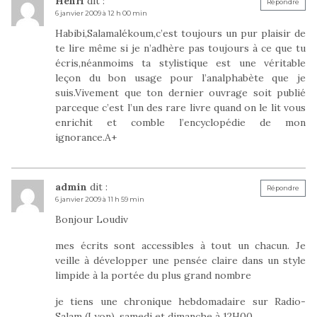
Henri
dit :
Répondre
6 janvier 2009 à 12 h 00 min
Habibi,Salamalékoum,c’est toujours un pur plaisir de
te lire même si je n’adhère pas toujours à ce que tu
écris,néanmoims ta stylistique est une véritable
leçon du bon usage pour l’analphabète que je
suis.Vivement que ton dernier ouvrage soit publié
parceque c’est l’un des rare livre quand on le lit vous
enrichit et comble l’encyclopédie de mon
ignorance.A+
admin
dit :
Répondre
6 janvier 2009 à 11 h 59 min
Bonjour Loudiv
mes écrits sont accessibles à tout un chacun. Je
veille à développer une pensée claire dans un style
limpide à la portée du plus grand nombre
je tiens une chronique hebdomadaire sur Radio-
Salam (Lyon), samedi et dimanche à 12H00