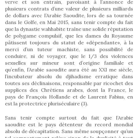
verve et son entrain, pavoisant à l’annonce de
plusieurs contrats d’une valeur de plusieurs milliards
de dollars avec l’Arabie Saoudite, lors de sa tournée
dans le Golfe, en Mai 2015, sans tenir compte du fait
que la dynastie wahhabite traîne une solide réputation
de polygame compulsif, que les dames du Royaume
pâtissent toujours du statut de «dépendante», à la
merci d’un tuteur machiste, sans possibilité de
conduire, ni de voyager, que le 1/3 des violences
sexuelles sur mineur sont d’origine familiale et
qu’enfin, l’Arabie saoudite aura été au XXI me siècle,
l’incubateur absolu du djihadisme erratique dans
toutes ses déclinaisons, responsable par ricochet des
supplices des Chrétiens arabes, dont la France, le
pays de François Hollande et de Laurent Fabius, en
est la protectrice pluriséculaire (3).
Sans tenir compte surtout du fait que l’Arabie
saoudite est le pays détenteur du record mondial
absolu de décapitation. Sans même soupçonner qu’un
tel comportement relève sinon de la duplicité à tout