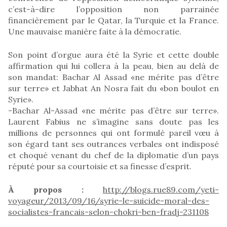
c’est-à-dire l’opposition non parrainée
financièrement par le Qatar, la Turquie et la France.
Une mauvaise manière faite à la démocratie.
Son point d’orgue aura été la Syrie et cette double
affirmation qui lui collera à la peau, bien au delà de
son mandat: Bachar Al Assad «ne mérite pas d’être
sur terre» et Jabhat An Nosra fait du «bon boulot en
Syrie».
-Bachar Al-Assad «ne mérite pas d’être sur terre».
Laurent Fabius ne s’imagine sans doute pas les
millions de personnes qui ont formulé pareil vœu à
son égard tant ses outrances verbales ont indisposé
et choqué venant du chef de la diplomatie d’un pays
réputé pour sa courtoisie et sa finesse d’esprit.
À propos :
http://blogs.rue89.com/yeti-
voyageur/2013/09/16/syrie-le-suicide-moral-des-
socialistes-francais-selon-chokri-ben-fradj-231108