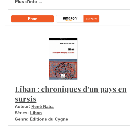
Plus d'info →
Fnac
Liban : chroniques d’un pays en
sursis
Auteur:
René Naba
Séries:
Liban
Genre:
Éditions du Cygne