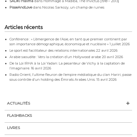
SADKI Halima
dans
Hommage à Madiba, The Invictus [1918 – 2013]
PisseAndLove
dans
Nicolas Sarkozy, un champ de ruines
Articles récents
Conférence : « L’émergence de l’Asie, en tant que premier continent par
son importance démographique, économique et nucléaire »
1 juillet 2026
Le sport est facilitateur des relations internationales
22 avril 2026
Arabie saoudite : Vers la création d’un Hollywood arabe
20 avril 2026
De la Loi IRHA à la Loi Yadan: La pesanteur de Vichy à la captation de
l’imaginaire.
16 avril 2026
Radio Orient, l’ultime fleuron de l’empire médiatique du clan Hariri, passe
sous contrôle d’un holding des Émirats Arabes Unis.
15 avril 2026
ACTUALITÉS
FLASHBACKS
LIVRES