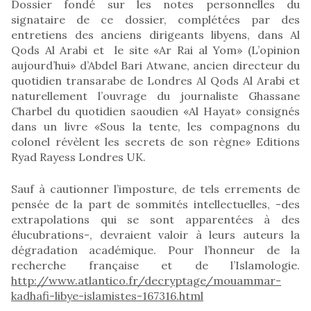
Dossier fondé sur les notes personnelles du
signataire de ce dossier, complétées par des
entretiens des anciens dirigeants libyens, dans Al
Qods Al Arabi et le site «Ar Rai al Yom» (L’opinion
aujourd’hui» d’Abdel Bari Atwane, ancien directeur du
quotidien transarabe de Londres Al Qods Al Arabi et
naturellement l’ouvrage du journaliste Ghassane
Charbel du quotidien saoudien «Al Hayat» consignés
dans un livre «Sous la tente, les compagnons du
colonel révèlent les secrets de son règne» Editions
Ryad Rayess Londres UK.
Sauf à cautionner l’imposture, de tels errements de
pensée de la part de sommités intellectuelles, -des
extrapolations qui se sont apparentées à des
élucubrations-, devraient valoir à leurs auteurs la
dégradation académique. Pour l’honneur de la
recherche française et de l’Islamologie.
http://www.atlantico.fr/decryptage/mouammar-
kadhafi-libye-islamistes-167316.html