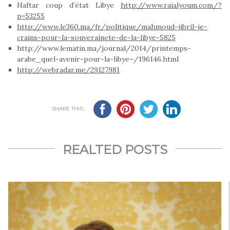
Haftar coup d’état Libye
http://www.raialyoum.com/?
p=53255
http://www.le360.ma/fr/politique/mahmoud-jibril-je-
crains-pour-la-souverainete-de-la-libye-5825
http://www.lematin.ma/journal/2014/printemps-
arabe_quel-avenir-pour-la-libye–/196146.html
http://webradar.me/29127981
SHARE THIS...
REALTED POSTS