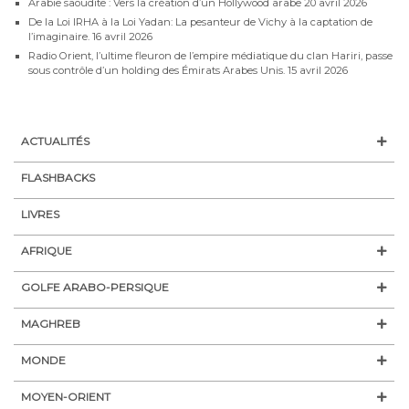
Arabie saoudite : Vers la création d’un Hollywood arabe
20 avril 2026
De la Loi IRHA à la Loi Yadan: La pesanteur de Vichy à la captation de
l’imaginaire.
16 avril 2026
Radio Orient, l’ultime fleuron de l’empire médiatique du clan Hariri, passe
sous contrôle d’un holding des Émirats Arabes Unis.
15 avril 2026
ACTUALITÉS
FLASHBACKS
LIVRES
AFRIQUE
GOLFE ARABO-PERSIQUE
MAGHREB
MONDE
MOYEN-ORIENT