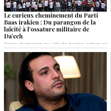
Le curieux cheminement du Parti
Baas irakien : Du parangon de la
laïcité à l’ossature militaire de
Da’ech
Curieux cheminement que celui des baasistes irakiens qui
passeront sans coup férir, de parangon de la laïcité à l’une
des…