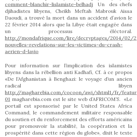
comment-blanchir-lislamiste-belhadj
Un des chefs
djihadistes libyens, Cheikh Meftah Mabrouk Aissa
Daoudi, a trouvé la mort dans un accident d’avion le
22 février 2014 alors que la Libye était engagée dans
un processus éléctoral.
http://mondafrique.com/lire/decryptages/2014/02/22
nouvelles-revelations-sur-les-victimes-du-crash-
aerien-d-lavio
Pour information sur l’implication des islamistes
libyens dans la rébellion anti Kadhafi, Cf. à ce propos
«De l’Afghanistan à Benghazi: le voyage d’un ancien
radical libyen
http://magharebia.com/cocoon/awi/xhtml1/fr/featu
01
magharebia.com est le site web d’AFRICOM’S. «Le
portail est sponsorisé par le United States Africa
Command, le commandement militaire responsable
du soutien et du renforcement des efforts américains
pour promouvoir la stabilité, la coopération et la
prospérité dans cette région du globe», dixit le texte