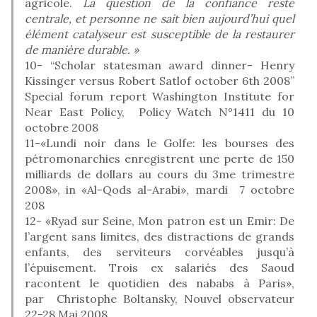
agricole.
La question de la confiance reste
centrale, et personne ne sait bien aujourd’hui quel
élément catalyseur est susceptible de la restaurer
de manière durable. »
10- “Scholar statesman award dinner- Henry
Kissinger versus Robert Satlof october 6th 2008”
Special forum report Washington Institute for
Near East Policy, Policy Watch N°1411 du 10
octobre 2008
11-«Lundi noir dans le Golfe: les bourses des
pétromonarchies enregistrent une perte de 150
milliards de dollars au cours du 3me trimestre
2008», in «Al-Qods al-Arabi», mardi 7 octobre
208
12- «Ryad sur Seine, Mon patron est un Emir: De
l’argent sans limites, des distractions de grands
enfants, des serviteurs corvéables jusqu’à
l’épuisement. Trois ex salariés des Saoud
racontent le quotidien des nababs à Paris»,
par Christophe Boltansky, Nouvel observateur
22-28 Mai 2008.