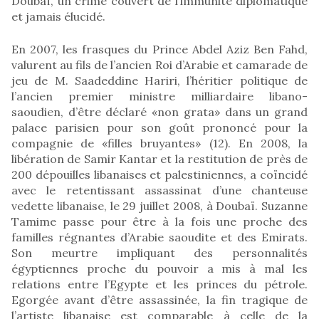
Doubaï, un crime couvert de l’immunité diplomatique
et jamais élucidé.
En 2007, les frasques du Prince Abdel Aziz Ben Fahd,
valurent au fils de l’ancien Roi d’Arabie et camarade de
jeu de M. Saadeddine Hariri, l’héritier politique de
l’ancien premier ministre milliardaire libano-
saoudien, d’être déclaré «non grata» dans un grand
palace parisien pour son goût prononcé pour la
compagnie de «filles bruyantes» (12). En 2008, la
libération de Samir Kantar et la restitution de près de
200 dépouilles libanaises et palestiniennes, a coïncidé
avec le retentissant assassinat d’une chanteuse
vedette libanaise, le 29 juillet 2008, à Doubaï. Suzanne
Tamime passe pour être à la fois une proche des
familles régnantes d’Arabie saoudite et des Emirats.
Son meurtre impliquant des personnalités
égyptiennes proche du pouvoir a mis à mal les
relations entre l’Egypte et les princes du pétrole.
Egorgée avant d’être assassinée, la fin tragique de
l’artiste libanaise est comparable à celle de la