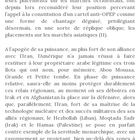
leurs placements sur les marchés occidentaux, ont
depuis lors reconsidéré leur position percevant
l’appel à la constitution d’un cartel anti-OPEP comme
une forme de chantage déguisé, privilégiant
désormais, en une sorte de réplique oblique, les
placements sur les marchés asiatiques (11).
A l’apogée de sa puissance, au plus fort de son alliance
avec l’Iran, l’Amérique n’a jamais réussi à faire
restituer à leur propriétaire arabe légitime ces trois
îlots qui ont nom, pour mémoire, Abou Moussa,
Grande et Petite tombe. En phase de puissance
relative, saura-elle au moins protéger durablement
ces relais régionaux, au moment où ses déboires en
Irak et en Afghanistan la place sur la défensive, alors
que, parallèlement, l’Iran, fort de sa maîtrise de la
technologie nucléaire et des succès militaires des ses
alliés régionaux, le Hezbollah (Liban), Moqtada Sadr
(Irak) et le Hamas (Palestine) se pose en parfait
contre exemple de la servitude monarchique, avec un
rayonnement se projetant bien au-delà des zones à