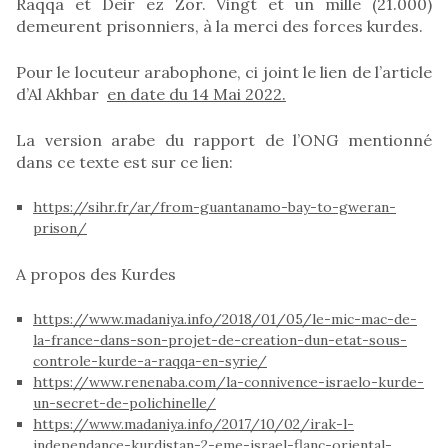
Raqqa et Deir ez Zor. Vingt et un mille (21.000)
demeurent prisonniers, à la merci des forces kurdes.
Pour le locuteur arabophone, ci joint le lien de l’article
d’Al Akhbar
en date du 14 Mai 2022.
La version arabe du rapport de l’ONG mentionné
dans ce texte est sur ce lien:
https://sihr.fr/ar/from-guantanamo-bay-to-gweran-
prison/
A propos des Kurdes
https://www.madaniya.info/2018/01/05/le-mic-mac-de-
la-france-dans-son-projet-de-creation-dun-etat-sous-
controle-kurde-a-raqqa-en-syrie/
https://www.renenaba.com/la-connivence-israelo-kurde-
un-secret-de-polichinelle/
https://www.madaniya.info/2017/10/02/irak-l-
independance-kurdistan-2-eme-israel-flanc-oriental-