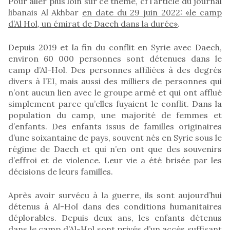
Pour aller plus loin sur ce thème, cf l’article du journal
libanais Al Akhbar
en date du 29 juin 2022: «le camp
d’Al Hol, un émirat de Daech dans la durée»
.
Depuis 2019 et la fin du conflit en Syrie avec Daech,
environ 60 000 personnes sont détenues dans le
camp d’Al-Hol. Des personnes affiliées à des degrés
divers à l’EI, mais aussi des milliers de personnes qui
n’ont aucun lien avec le groupe armé et qui ont afflué
simplement parce qu’elles fuyaient le conflit. Dans la
population du camp, une majorité de femmes et
d’enfants. Des enfants issus de familles originaires
d’une soixantaine de pays, souvent nés en Syrie sous le
régime de Daech et qui n’en ont que des souvenirs
d’effroi et de violence. Leur vie a été brisée par les
décisions de leurs familles.
Après avoir survécu à la guerre, ils sont aujourd’hui
détenus à Al-Hol dans des conditions humanitaires
déplorables. Depuis deux ans, les enfants détenus
dans le camp d’Al-Hol sont privés d’un accès suffisant