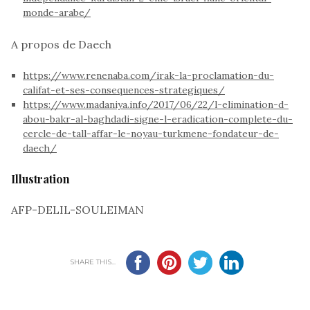
monde-arabe/
A propos de Daech
https://www.renenaba.com/irak-la-proclamation-du-
califat-et-ses-consequences-strategiques/
https://www.madaniya.info/2017/06/22/l-elimination-d-
abou-bakr-al-baghdadi-signe-l-eradication-complete-du-
cercle-de-tall-affar-le-noyau-turkmene-fondateur-de-
daech/
Illustration
AFP-DELIL-SOULEIMAN
SHARE THIS...