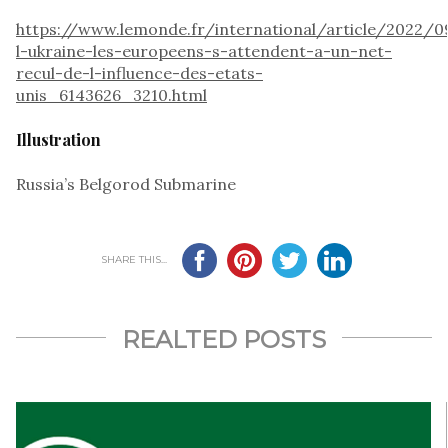
https://www.lemonde.fr/international/article/2022/
l-ukraine-les-europeens-s-attendent-a-un-net-
recul-de-l-influence-des-etats-
unis_6143626_3210.html
Illustration
Russia’s Belgorod Submarine
SHARE THIS...
REALTED POSTS