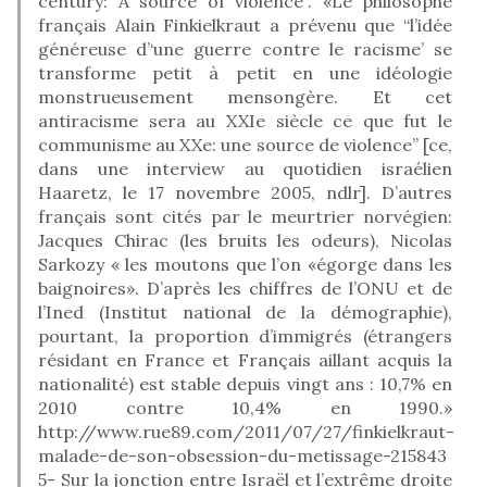
century: A source of violence”. «Le philosophe
français Alain Finkielkraut a prévenu que “l’idée
généreuse d’‘une guerre contre le racisme’ se
transforme petit à petit en une idéologie
monstrueusement mensongère. Et cet
antiracisme sera au XXIe siècle ce que fut le
communisme au XXe: une source de violence” [ce,
dans une interview au quotidien israélien
Haaretz, le 17 novembre 2005, ndlr]. D’autres
français sont cités par le meurtrier norvégien:
Jacques Chirac (les bruits les odeurs), Nicolas
Sarkozy « les moutons que l’on «égorge dans les
baignoires». D’après les chiffres de l’ONU et de
l’Ined (Institut national de la démographie),
pourtant, la proportion d’immigrés (étrangers
résidant en France et Français aillant acquis la
nationalité) est stable depuis vingt ans : 10,7% en
2010 contre 10,4% en 1990.»
http://www.rue89.com/2011/07/27/finkielkraut-
malade-de-son-obsession-du-metissage-215843
5- Sur la jonction entre Israël et l’extrême droite