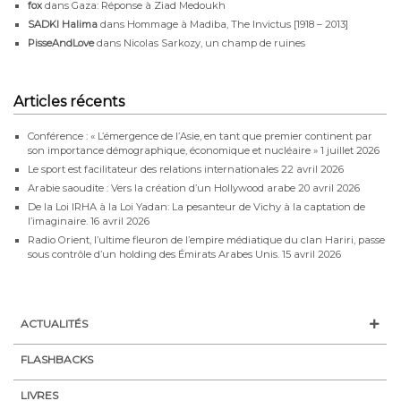
fox
dans
Gaza: Réponse à Ziad Medoukh
SADKI Halima
dans
Hommage à Madiba, The Invictus [1918 – 2013]
PisseAndLove
dans
Nicolas Sarkozy, un champ de ruines
Articles récents
Conférence : « L’émergence de l’Asie, en tant que premier continent par
son importance démographique, économique et nucléaire »
1 juillet 2026
Le sport est facilitateur des relations internationales
22 avril 2026
Arabie saoudite : Vers la création d’un Hollywood arabe
20 avril 2026
De la Loi IRHA à la Loi Yadan: La pesanteur de Vichy à la captation de
l’imaginaire.
16 avril 2026
Radio Orient, l’ultime fleuron de l’empire médiatique du clan Hariri, passe
sous contrôle d’un holding des Émirats Arabes Unis.
15 avril 2026
ACTUALITÉS
FLASHBACKS
LIVRES