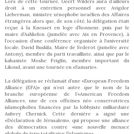
Lors de cette tournée, Geert Wilders aura d’ailleurs
droit à un entretien personnel avec Avigdor
Lieberman, ministre xénophobe israélien des Affaires
étrangères alors que, de son côté, la délégation était
reçue à la Knesset en loge d’honneur, puis par le
maire d’Ashkelon (jumelée avec Aix en Provence), à
l’occasion d’une conférence organisée à l’université
locale, David Buskila, Maire de Sederot (jumelée avec
Antony), membre du parti travailliste, ainsi que par le
kahaniste Moshe Feiglin, membre important du
Likoud, avant une tournée en «Samarie».
La délégation se réclamait d’une «European Freedom
Alliance (EFA)» qui n’est autre que le nom de la
branche européenne de l’«American Freedom
Alliance», une de ces officines néo conservatrices
islamophobes financées par la lobbyiste milliardaire
Aubrey Chernick. Cette dernière a signé une
«Déclaration de Jérusalem», qui propose une alliance
des démocraties contre «une nouvelle menace
globale de type totalitaire: l’islamisme».