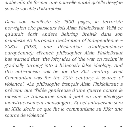
arabe afin de former une nouvelle entité qu’elle désigne
sous le vocable d’«Eurabia».
Dans son manifeste de 1500 pages, le terroriste
norvégien cite plusieurs fois Alain Finkielkraut. Voilà ce
qu’aurait écrit Anders Behring Breivik dans son
manifeste «A European Declaration of Independence –
2083» (2083, une déclaration d’indépendance
européenne): «French philosopher Alain Finkielkraut
has warned that “the lofty idea of ‘the war on racism’ is
gradually turning into a hideously false ideology. And
this anti-racism will be for the 21st century what
Communism was for the 20th century: A source of
violence”. «Le philosophe français Alain Finkielkraut a
prévenu que “l’idée généreuse d’‘une guerre contre le
racisme’ se transforme petit à petit en une idéologie
monstrueusement mensongère. Et cet antiracisme sera
au XXIe siècle ce que fut le communisme au XXe: une
source de violence”.