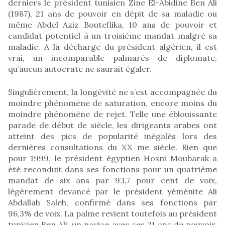
derniers le président tunisien Zine El-Abidine Ben Ali
(1987), 21 ans de pouvoir en dépit de sa maladie ou
même Abdel Aziz Bouteflika, 10 ans de pouvoir et
candidat potentiel à un troisième mandat malgré sa
maladie. A la décharge du président algérien, il est
vrai, un incomparable palmarès de diplomate,
qu’aucun autocrate ne saurait égaler.
Singulièrement, la longévité ne s’est accompagnée du
moindre phénomène de saturation, encore moins du
moindre phénomène de rejet. Telle une éblouissante
parade de début de siècle, les dirigeants arabes ont
atteint des pics de popularité inégalés lors des
dernières consultations du XX me siècle. Rien que
pour 1999, le président égyptien Hosni Moubarak a
été reconduit dans ses fonctions pour un quatrième
mandat de six ans par 93,7 pour cent de voix,
légèrement devancé par le président yéménite Ali
Abdallah Saleh, confirmé dans ses fonctions par
96,3% de voix. La palme revient toutefois au président
tunisien Ben Ali, un novice avec ses 21 ans de pouvoir,