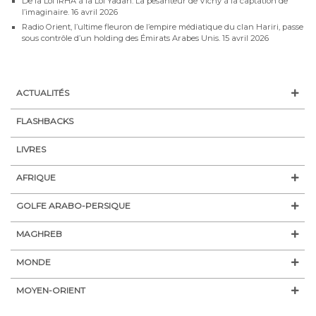
De la Loi IRHA à la Loi Yadan: La pesanteur de Vichy à la captation de
l’imaginaire.
16 avril 2026
Radio Orient, l’ultime fleuron de l’empire médiatique du clan Hariri, passe
sous contrôle d’un holding des Émirats Arabes Unis.
15 avril 2026
ACTUALITÉS
FLASHBACKS
LIVRES
AFRIQUE
GOLFE ARABO-PERSIQUE
MAGHREB
MONDE
MOYEN-ORIENT