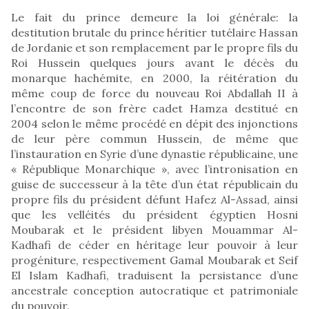
Le fait du prince demeure la loi générale: la
destitution brutale du prince héritier tutélaire Hassan
de Jordanie et son remplacement par le propre fils du
Roi Hussein quelques jours avant le décès du
monarque hachémite, en 2000, la réitération du
même coup de force du nouveau Roi Abdallah II à
l’encontre de son frère cadet Hamza destitué en
2004 selon le même procédé en dépit des injonctions
de leur père commun Hussein, de même que
l’instauration en Syrie d’une dynastie républicaine, une
« République Monarchique », avec l’intronisation en
guise de successeur à la tête d’un état républicain du
propre fils du président défunt Hafez Al-Assad, ainsi
que les velléités du président égyptien Hosni
Moubarak et le président libyen Mouammar Al-
Kadhafi de céder en héritage leur pouvoir à leur
progéniture, respectivement Gamal Moubarak et Seif
El Islam Kadhafi, traduisent la persistance d’une
ancestrale conception autocratique et patrimoniale
du pouvoir.