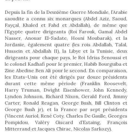
Depuis la fin de la Deuxième Guerre Mondiale, l’Arabie
saoudite a connu six monarques (Abdel Aziz, Saoud,
Fayçal, Khaled et Fahd et Abdallah), de même que
l’Egypte quatre dirigeants (Roi Farouk, Gamal Abdel
Nasser, Anouar El-Sadate, Hosni Moubarak), et la
Jordanie, également quatre (les rois Abdallah, Talal,
Hussein et Abdallah II), la Libye et la Tunisie, deux
dirigeants pour chaque pays, le Roi Idriss Senoussi et
le colonel Kadhafi pour le premier, Habib Bourguiba et
Zine Abedine Ben Ali pour le second. En comparaison,
les Etats-Unis ont été dirigés par douze présidents
durant cette même période (Franklin Roosevelt,
Harry Truman, Dwight Eisenhower, John Kennedy,
Lyndon Johnson, Richard Nixon, Gerald Ford, Jimmy
Carter, Ronald Reagan, George Bush, Bill Clinton et
George Bush jr), et la France par sept présidents
(Vincent Auriol, René Coty, Charles De Gaulle, Georges
Pompidou, Valéry Giscard d’Estaing, François
Mitterrand et Jacques Chirac, Nicolas Sarkozy).