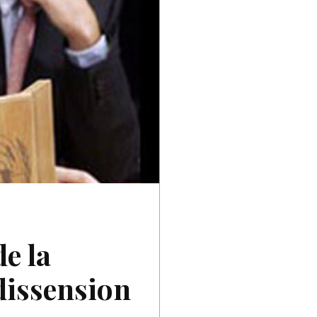
de la
 dissension