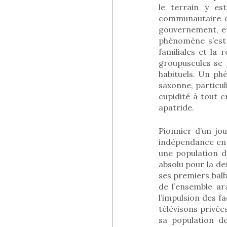
le terrain y es
communautaire du
gouvernement, et
phénomène s’est 
familiales et la 
groupuscules se 
habituels. Un ph
saxonne, particul
cupidité à tout 
apatride.
Pionnier d’un jou
indépendance en 
une population d
absolu pour la de
ses premiers balb
de l’ensemble ara
l’impulsion des f
télévisons privée
sa population de