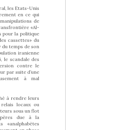
al, les Etats-Unis
èrement en ce qui
manipulations de
ransfrontière «Al-
pour la politique
 des cassettes» du
y du temps de son
ulation iranienne
6, le scandale des
ersion contre le
our par suite d’une
ieusement à mal
hé à rendre leurs
relais locaux ou
teurs sous un flot
epères due à la
s «analphabètes
iquement en phase