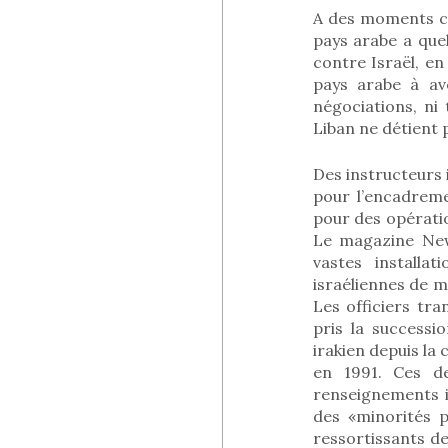
A des moments cru
pays arabe a que
contre Israël, e
pays arabe à av
négociations, ni 
Liban ne détient 
Des instructeurs 
pour l’encadreme
pour des opérati
Le magazine New
vastes installa
israéliennes de m
Les officiers tra
pris la successi
irakien depuis la 
en 1991. Ces de
renseignements i
des «minorités p
ressortissants de