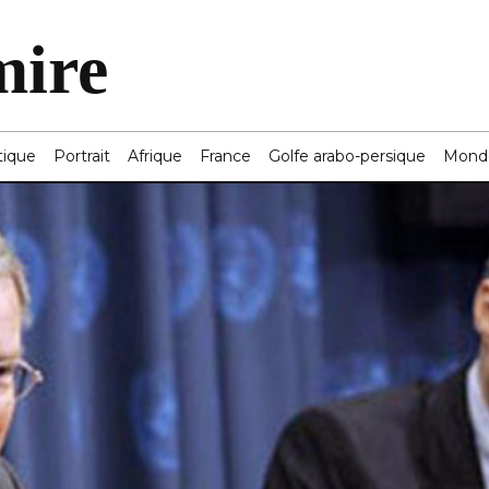
mire
tique
Portrait
Afrique
France
Golfe arabo-persique
Mond