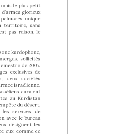
mais le plus petit
 d’armes glorieux
 palmarès, unique
territoire, sans
est pas raison, le
a zone kurdophone,
ergas, sollicités
semestre de 2007.
es exclusives de
m, deux sociétés
armée israélienne.
sraéliens auraient
ntes au Kurdistan
 Tempête du désert,
 les services de
on avec le bureau
ens désignent les
avec eux, comme ce