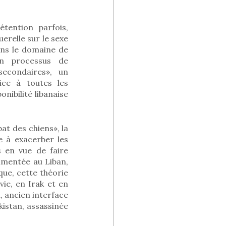
tention parfois,
erelle sur le sexe
dans le domaine de
’un processus de
secondaires», un
ce à toutes les
nibilité libanaise
at des chiens», la
te à exacerber les
 en vue de faire
rimentée au Liban,
que, cette théorie
ie, en Irak et en
, ancien interface
kistan, assassinée