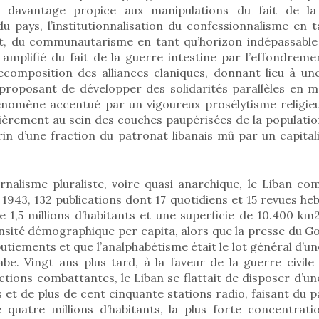
t davantage propice aux manipulations du fait de la 
 pays, l’institutionnalisation du confessionnalisme en
, du communautarisme en tant qu’horizon indépassable 
amplifié du fait de la guerre intestine par l’effondreme
recomposition des alliances claniques, donnant lieu à un
proposant de développer des solidarités parallèles en 
énomène accentué par un vigoureux prosélytisme religieu
ièrement au sein des couches paupérisées de la population
crin d’une fraction du patronat libanais mû par un capita
rnalisme pluraliste, voire quasi anarchique, le Liban co
1943, 132 publications dont 17 quotidiens et 15 revues h
e 1,5 millions d’habitants et une superficie de 10.400 km
nsité démographique per capita, alors que la presse du Go
utiements et que l’analphabétisme était le lot général d’u
be. Vingt ans plus tard, à la faveur de la guerre civile
actions combattantes, le Liban se flattait de disposer d’u
s et de plus de cent cinquante stations radio, faisant du 
 quatre millions d’habitants, la plus forte concentrat