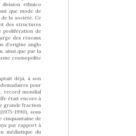
division ethnico
 tant que mode de
de la société. Ce
nt des structures
e prolifération de
marge des réseaux
x d’origine anglo
, ainsi que par la
lisme cosmopolite
mptait déjà, à son
ebdomadaires pour
2, record mondial
lfe était encore à
ne grande fraction
 (1975-1990), sous
ne cinquantaine de
pays par rapport à
ion médiatique du