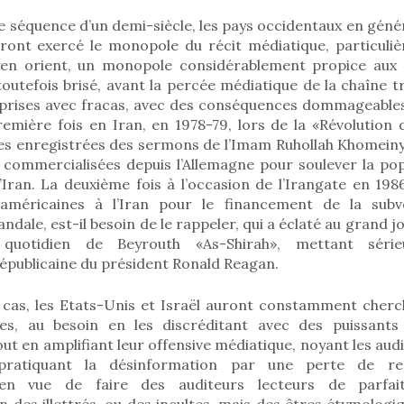
e séquence d’un demi-siècle, les pays occidentaux en génér
auront exercé le monopole du récit médiatique, particuli
en orient, un monopole considérablement propice aux 
a toutefois brisé, avant la percée médiatique de la chaîne t
reprises avec fracas, avec des conséquences dommageables 
remière fois en Iran, en 1978-79, lors de la «Révolution
s enregistrées des sermons de l’Imam Ruhollah Khomein
t commercialisées depuis l’Allemagne pour soulever la pop
Iran. La deuxième fois à l’occasion de l’Irangate en 198
américaines à l’Iran pour le financement de la subv
dale, est-il besoin de le rappeler, qui a éclaté au grand j
quotidien de Beyrouth «As-Shirah», mettant sér
républicaine du président Ronald Reagan.
cas, les Etats-Unis et Israël auront constamment cherc
les, au besoin en les discréditant avec des puissants 
out en amplifiant leur offensive médiatique, noyant les audi
, pratiquant la désinformation par une perte de r
 en vue de faire des auditeurs lecteurs de parfait
n des illettrés, ou des incultes, mais des êtres étymolog