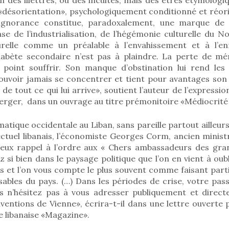
«désorientation», psychologiquement conditionné et réori
l’ignorance constitue, paradoxalement, une marque de s
se de l’industrialisation, de l’hégémonie culturelle du N
turelle comme un préalable à l’envahissement et à l’e
habète secondaire n’est pas à plaindre. La perte de mé
t point souffrir. Son manque d’obstination lui rend les 
ouvoir jamais se concentrer et tient pour avantages son
e tout ce qui lui arrive», soutient l’auteur de l’expressio
ger, dans un ouvrage au titre prémonitoire «Médiocrité e
matique occidentale au Liban, sans pareille partout ailleur
ectuel libanais, l’économiste Georges Corm, ancien minist
eux rappel à l’ordre aux « Chers ambassadeurs des gra
 si bien dans le paysage politique que l’on en vient à oub
 et l’on vous compte le plus souvent comme faisant parti
ables du pays. (…) Dans les périodes de crise, votre pas
us n’hésitez pas à vous adresser publiquement et direc
ventions de Vienne», écrira-t-il dans une lettre ouverte pu
e libanaise «Magazine».