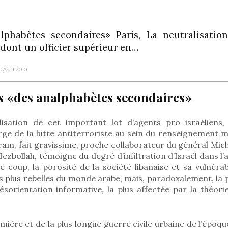
lphabètes secondaires» Paris, La neutralisatio
, dont un officier supérieur en…
10 Août 2010
s «des analphabètes secondaires»
lisation de cet important lot d’agents pro israéliens,
ge de la lutte antiterroriste au sein du renseignement mili
am, fait gravissime, proche collaborateur du général Mich
Hezbollah, témoigne du degré d’infiltration d’Israël dans l’ap
e coup, la porosité de la société libanaise et sa vulnérab
s plus rebelles du monde arabe, mais, paradoxalement, la pl
orientation informative, la plus affectée par la théorie
mière et de la plus longue guerre civile urbaine de l’épo