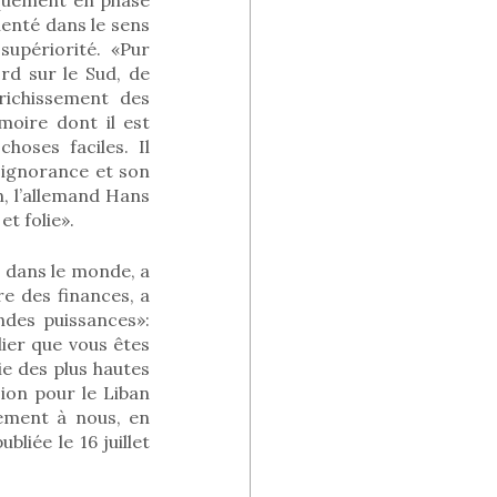
enté dans le sens
upériorité. «Pur
ord sur le Sud, de
nrichissement des
moire dont il est
choses faciles. Il
 ignorance et son
n, l’allemand Hans
t folie».
s dans le monde, a
re des finances, a
ndes puissances»:
lier que vous êtes
e des plus hautes
sion pour le Liban
tement à nous, en
bliée le 16 juillet