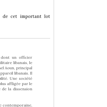
n de cet important lot
 dont un officier
taire libanais, le
el Aoun, principal
pareil libanais. Il
ilité. Une société
us affligée par le
 de la dissension
que contemporaine,