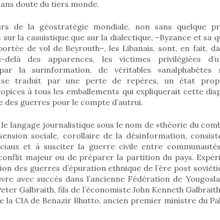
sans doute du tiers monde.
eurs de la géostratégie mondiale, non sans quelque pré
sur la casuistique que sur la dialectique, –Byzance et sa qu
ortée de vol de Beyrouth–, les Libanais, sont, en fait, 
au-delà des apparences, les victimes privilégiées d
par la surinformation, de véritables «analphabètes 
se traduit par une perte de repères, un état propi
opices à tous les emballements qui expliquerait cette dispo
ce des guerres pour le compte d’autrui.
le langage journalistique sous le nom de «théorie du comb
sension sociale, corollaire de la désinformation, consis
ciaux et à susciter la guerre civile entre communautés
conflit majeur ou de préparer la partition du pays. Expé
tion des guerres d’épuration ethnique de l’ère post soviéti
vre avec succès dans l’ancienne Fédération de Yougoslav
eter Galbraith, fils de l’économiste John Kenneth Galbraith
 la CIA de Benazir Bhutto, ancien premier ministre du Pa