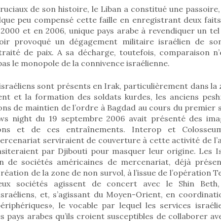
ciaux de son histoire, le Liban a constitué une passoire, 
lque peu compensé cette faille en enregistrant deux faits
n 2000 et en 2006, unique pays arabe à revendiquer un tel
oir provoqué un dégagement militaire israélien de son 
traité de paix. A sa décharge, toutefois, comparaison n’
pas le monopole de la connivence israélienne.
israéliens sont présents en Irak, particulièrement dans l
nt et la formation des soldats kurdes, les anciens peshm
ons de maintien de l’ordre à Bagdad au cours du premier 
s night du 19 septembre 2006 avait présenté des imag
tions et de ces entraînements. Interop et Colosseu
ercenariat serviraient de couverture à cette activité de l’
nsiteraient par Djibouti pour masquer leur origine. Les I
on de sociétés américaines de mercenariat, déjà prése
création de la zone de non survol, à l’issue de l’opération
ux sociétés agissent de concert avec le Shin Beth,
sraéliens, et, s’agissant du Moyen-Orient, en coordinati
ériphériques», le vocable par lequel les services israéli
s pays arabes qu’ils croient susceptibles de collaborer 