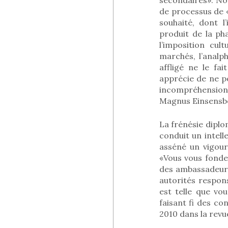
de processus de 
souhaité, dont 
produit de la pha
l’imposition cul
marchés, l’analp
affligé ne le fai
apprécie de ne p
incompréhension d
Magnus Einsensber
La frénésie diplo
conduit un intell
asséné un vigour
«Vous vous fondez
des ambassadeurs
autorités respons
est telle que vo
faisant fi des con
2010 dans la revu