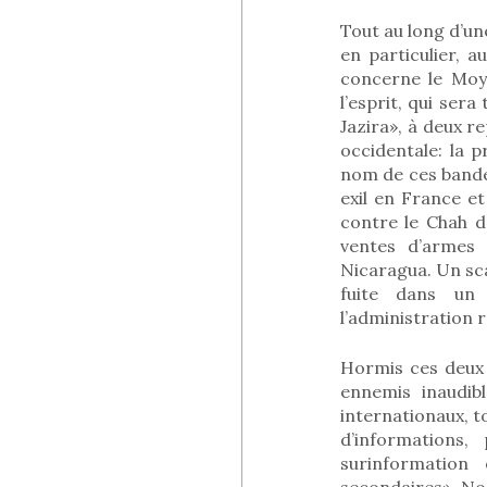
Tout au long d’un
en particulier, 
concerne le Moy
l’esprit, qui ser
Jazira», à deux 
occidentale: la p
nom de ces bande
exil en France e
contre le Chah d’
ventes d’armes 
Nicaragua. Un scan
fuite dans un 
l’administration 
Hormis ces deux 
ennemis inaudib
internationaux, t
d’informations
surinformation
secondaires». No