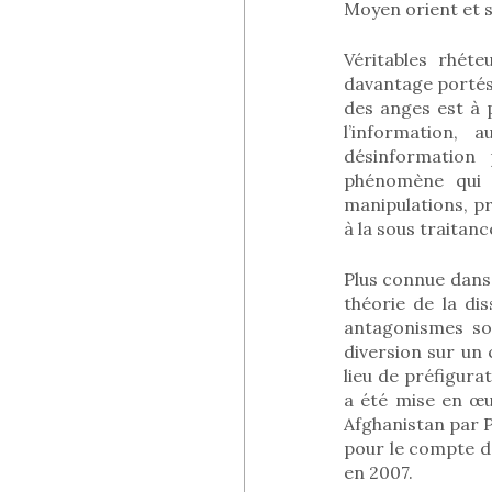
Moyen orient et 
Véritables rhét
davantage portés 
des anges est à p
l’information, 
désinformation 
phénomène qui 
manipulations, pr
à la sous traitan
Plus connue dans 
théorie de la dis
antagonismes so
diversion sur un 
lieu de préfigura
a été mise en œu
Afghanistan par P
pour le compte de
en 2007.