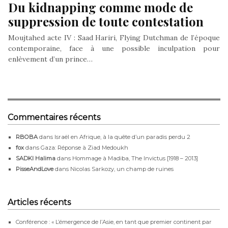
Du kidnapping comme mode de
suppression de toute contestation
Moujtahed acte IV : Saad Hariri, Flying Dutchman de l’époque
contemporaine, face à une possible inculpation pour
enlèvement d’un prince…
Commentaires récents
RBOBA
dans
Israël en Afrique, à la quête d’un paradis perdu 2
fox
dans
Gaza: Réponse à Ziad Medoukh
SADKI Halima
dans
Hommage à Madiba, The Invictus [1918 – 2013]
PisseAndLove
dans
Nicolas Sarkozy, un champ de ruines
Articles récents
Conférence : « L’émergence de l’Asie, en tant que premier continent par