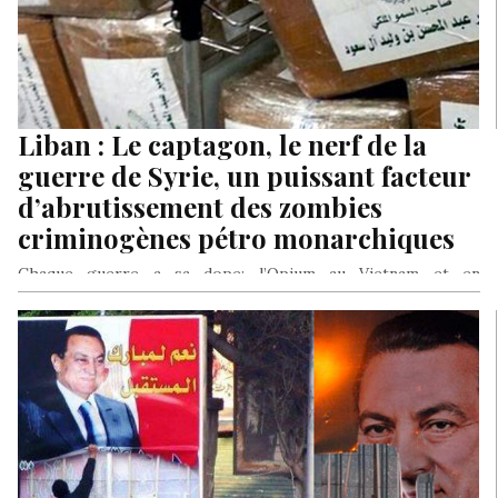
Liban : Le captagon, le nerf de la
guerre de Syrie, un puissant facteur
d’abrutissement des zombies
criminogènes pétro monarchiques
Chaque guerre a sa dope: l’Opium au Vietnam et en
Afghanistan, dans la décennie 1970-1980, le crack
commercialisé par le FBI au sein de la communauté noire de
Los Angeles pour financier les «contras» en Amérique latine,
particulièrement contre le régime sandiniste du Nicaragua,
dans la décennie 1980, le captagon, enfin, pour les guerres de
prédation économique du Monde arabe au XXI me siècle.