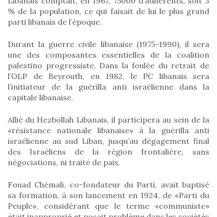
Libanais comptait, en 1967, 75000 d’adhérents, soit 3
% de la population, ce qui faisait de lui le plus grand
parti libanais de l’époque.
Durant la guerre civile libanaise (1975-1990), il sera
une des composantes essentielles de la coalition
palestino progressiste. Dans la foulée du retrait de
l’OLP de Beyrouth, en 1982, le PC libanais sera
l’initiateur de la guérilla anti israélienne dans la
capitale libanaise.
Allié du Hezbollah Libanais, il participera au sein de la
«résistance nationale libanaise» à la guérilla anti
israélienne au sud Liban, jusqu’au dégagement final
des Israéliens de la région frontalière, sans
négociations, ni traité de paix.
Fouad Chémali, co-fondateur du Parti, avait baptisé
sa formation, à son lancement en 1924, de «Parti du
Peuple», considérant que le terme «communiste»
était inapproprié et posait problème dans les sociétés