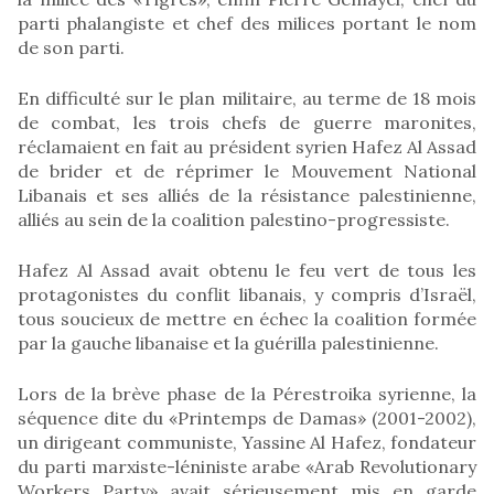
parti phalangiste et chef des milices portant le nom
de son parti.
En difficulté sur le plan militaire, au terme de 18 mois
de combat, les trois chefs de guerre maronites,
réclamaient en fait au président syrien Hafez Al Assad
de brider et de réprimer le Mouvement National
Libanais et ses alliés de la résistance palestinienne,
alliés au sein de la coalition palestino-progressiste.
Hafez Al Assad avait obtenu le feu vert de tous les
protagonistes du conflit libanais, y compris d’Israël,
tous soucieux de mettre en échec la coalition formée
par la gauche libanaise et la guérilla palestinienne.
Lors de la brève phase de la Pérestroika syrienne, la
séquence dite du «Printemps de Damas» (2001-2002),
un dirigeant communiste, Yassine Al Hafez, fondateur
du parti marxiste-léniniste arabe «Arab Revolutionary
Workers Party» avait sérieusement mis en garde