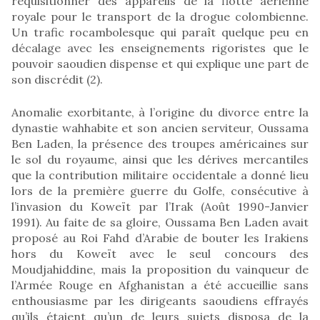
réquisitionner des appareils de la flotte aérienne
royale pour le transport de la drogue colombienne.
Un trafic rocambolesque qui paraît quelque peu en
décalage avec les enseignements rigoristes que le
pouvoir saoudien dispense et qui explique une part de
son discrédit (2).
Anomalie exorbitante, à l’origine du divorce entre la
dynastie wahhabite et son ancien serviteur, Oussama
Ben Laden, la présence des troupes américaines sur
le sol du royaume, ainsi que les dérives mercantiles
que la contribution militaire occidentale a donné lieu
lors de la première guerre du Golfe, consécutive à
l’invasion du Koweït par l’Irak (Août 1990-Janvier
1991). Au faite de sa gloire, Oussama Ben Laden avait
proposé au Roi Fahd d’Arabie de bouter les Irakiens
hors du Koweït avec le seul concours des
Moudjahiddine, mais la proposition du vainqueur de
l’Armée Rouge en Afghanistan a été accueillie sans
enthousiasme par les dirigeants saoudiens effrayés
qu’ils étaient qu’un de leurs sujets disposa de la