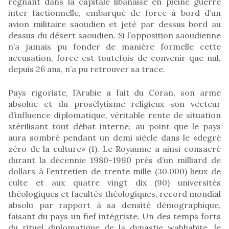
régnant dans la capitale libanaise en pleine guerre
inter factionnelle, embarqué de force à bord d’un
avion militaire saoudien et jeté par dessus bord au
dessus du désert saoudien. Si l’opposition saoudienne
n’a jamais pu fonder de manière formelle cette
accusation, force est toutefois de convenir que nul,
depuis 26 ans, n’a pu retrouver sa trace.
Pays rigoriste, l’Arabie a fait du Coran, son arme
absolue et du prosélytisme religieux son vecteur
d’influence diplomatique, véritable rente de situation
stérilisant tout débat interne, au point que le pays
aura sombré pendant un demi siècle dans le «degré
zéro de la culture» (1). Le Royaume a ainsi consacré
durant la décennie 1980-1990 près d’un milliard de
dollars à l’entretien de trente mille (30.000) lieux de
culte et aux quatre vingt dix (90) universités
théologiques et facultés théologiques, record mondial
absolu par rapport à sa densité démographique,
faisant du pays un fief intégriste. Un des temps forts
du rituel diplomatique de la dynastie wahhabite, le