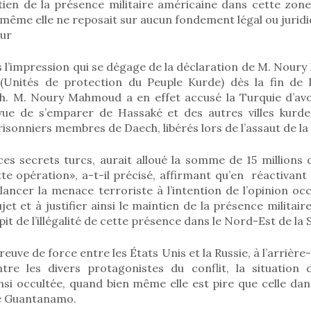
ntien de la présence militaire américaine dans cette zone
 même elle ne reposait sur aucun fondement légal ou juridi
eur
s l’impression qui se dégage de la déclaration de M. Nou
Unités de protection du Peuple Kurde) dès la fin de l
h. M. Noury Mahmoud a en effet accusé la Turquie d’av
vue de s’emparer de Hassaké et des autres villes kurd
risonniers membres de Daech, libérés lors de l’assaut de la
ces secrets turcs, aurait alloué la somme de 15 millions 
tte opération», a-t-il précisé, affirmant qu’en réactivant
relancer la menace terroriste à l’intention de l’opinion oc
ujet et à justifier ainsi le maintien de la présence militai
it de l’illégalité de cette présence dans le Nord-Est de la S
euve de force entre les États Unis et la Russie, à l’arrièr
tre les divers protagonistes du conflit, la situation
nsi occultée, quand bien même elle est pire que celle dans
de Guantanamo.