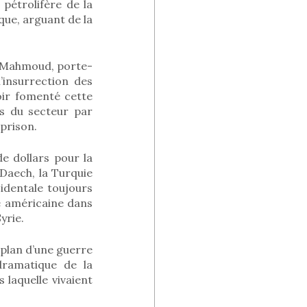
 pétrolifère de la
que, arguant de la
ry Mahmoud, porte-
’insurrection des
oir fomenté cette
es du secteur par
 prison.
de dollars pour la
 Daech, la Turquie
cidentale toujours
re américaine dans
yrie.
e-plan d’une guerre
 dramatique de la
 laquelle vivaient