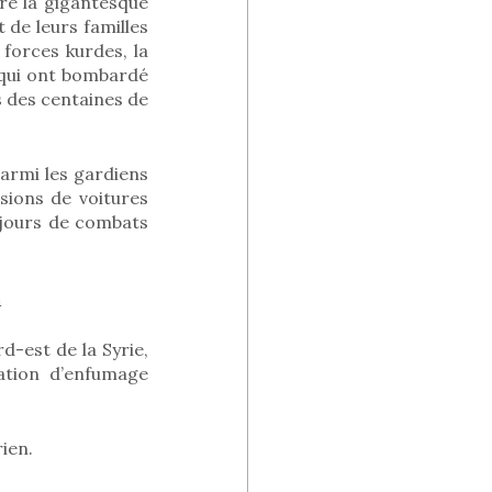
tre la gigantesque
 de leurs familles
forces kurdes, la
 qui ont bombardé
s des centaines de
parmi les gardiens
sions de voitures
 jours de combats
h
d-est de la Syrie,
ation d’enfumage
ien.