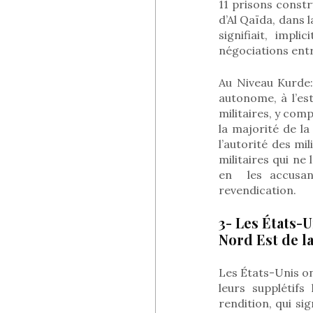
11 prisons constr
d’Al Qaïda, dans 
signifiait, impl
négociations ent
Au Niveau Kurde:
autonome, à l’est
militaires, y com
la majorité de la
l’autorité des mi
militaires qui ne
en les accusant
revendication.
3- Les États-
Nord Est de la
Les États-Unis on
leurs supplétif
rendition, qui sig