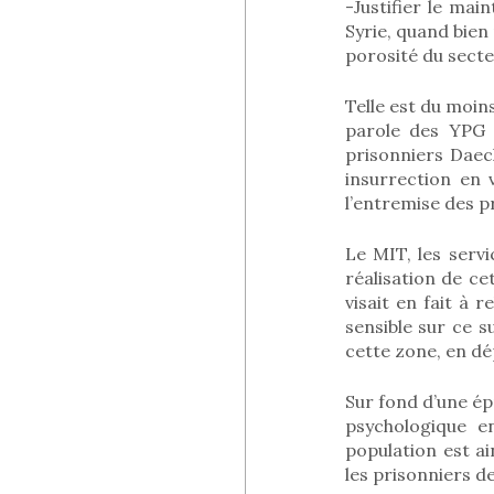
-Justifier le mai
Syrie, quand bien
porosité du sect
Telle est du moin
parole des YPG (
prisonniers Daec
insurrection en 
l’entremise des p
Le MIT, les servi
réalisation de ce
visait en fait à 
sensible sur ce s
cette zone, en dép
Sur fond d’une épr
psychologique en
population est ai
les prisonniers 