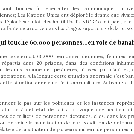
sont bornés à répercuter les communiqués prove
iennes; Les Nations Unies ont déploré le drame que vivaie
 déplacées du fait des hostilités, l’UNICEF a fait part, elle
0 enfants incarcérés dans les étages supérieurs de la prison
ui touche 60.000 personnes…en voie de banali
ame concernait 60.000 personnes (hommes, femmes, enf
répartis dans 20 prisons, dans des conditions inhumai
 par les uns comme des pestiférés; utilisés, par d’autres
gociations. A la longue cette situation anormale s’est ban
cette situation anormale s’est «normalisée». Autrement dit
ennent le pas sur les politiques et les instances représ
imatation à cet état de fait a provoqué une acclimatatio
ines de milliers de personnes détenues, elles, dans les pr
isation voire la banalisation de leur condition de détenu
élative de la situation de plusieurs milliers de personnes i