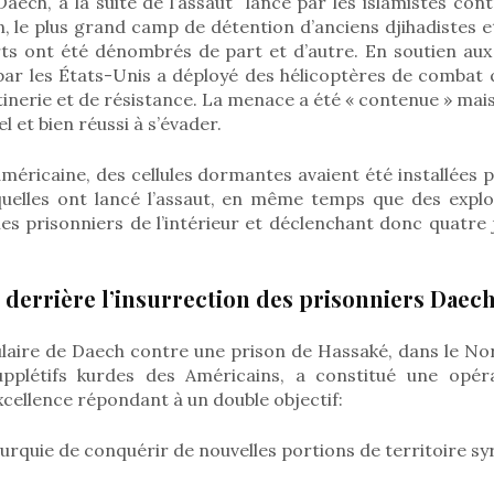
ech, à la suite de l’assaut lancé par les islamistes con
 le plus grand camp de détention d’anciens djihadistes et
rts ont été dénombrés de part et d’autre. En soutien aux 
par les États-Unis a déployé des hélicoptères de combat
inerie et de résistance. La menace a été « contenue » mai
l et bien réussi à s’évader.
américaine, des cellules dormantes avaient été installées 
squelles ont lancé l’assaut, en même temps que des explo
les prisonniers de l’intérieur et déclenchant donc quatre
c derrière l’insurrection des prisonniers Daec
laire de Daech contre une prison de Hassaké, dans le Nor
upplétifs kurdes des Américains, a constitué une opér
cellence répondant à un double objectif:
urquie de conquérir de nouvelles portions de territoire syr