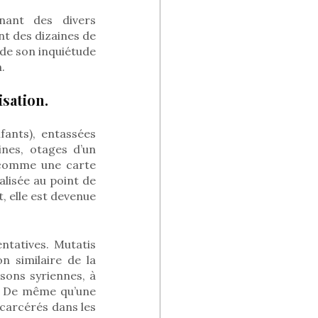
nant des divers
nt des dizaines de
, de son inquiétude
.
sation.
ants), entassées
nes, otages d’un
, comme une carte
alisée au point de
, elle est devenue
entatives. Mutatis
n similaire de la
isons syriennes, à
s; De même qu’une
ncarcérés dans les