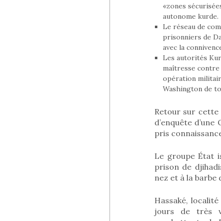
«zones sécurisées
autonome kurde.
Le réseau de comm
prisonniers de Da
avec la connivenc
Les autorités Kur
maîtresse contre 
opération militai
Washington de tou
Retour sur cette
d’enquête d’une 
pris connaissance
Le groupe État i
prison de djihad
nez et à la barbe
Hassaké, localit
jours de très 