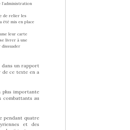
 l’administration
 de relier les
a été mis en place
mme leur carte
se livrer à une
r dissuader
s dans un rapport
 de ce texte en a
a plus importante
ns combattants au
re pendant quatre
yriennes et des