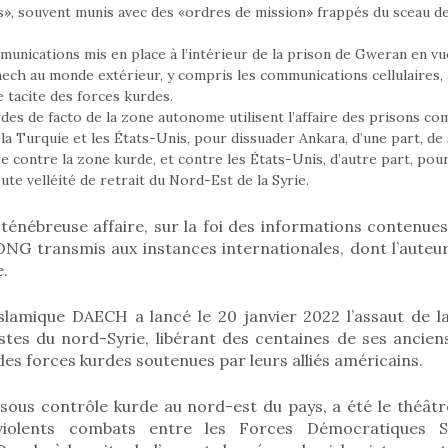
», souvent munis avec des «ordres de mission» frappés du sceau de
unications mis en place à l’intérieur de la prison de Gweran en vue
ech au monde extérieur, y compris les communications cellulaires, 
e tacite des forces kurdes.
des de facto de la zone autonome utilisent l’affaire des prisons co
la Turquie et les États-Unis, pour dissuader Ankara, d’une part, de 
re contre la zone kurde, et contre les États-Unis, d’autre part, pou
te velléité de retrait du Nord-Est de la Syrie.
 ténébreuse affaire, sur la foi des informations contenue
ONG transmis aux instances internationales, dont l’auteur
.
slamique DAECH a lancé le 20 janvier 2022 l’assaut de l
istes du nord-Syrie, libérant des centaines de ses ancie
 des forces kurdes soutenues par leurs alliés américains.
é sous contrôle kurde au nord-est du pays, a été le théât
violents combats entre les Forces Démocratiques S