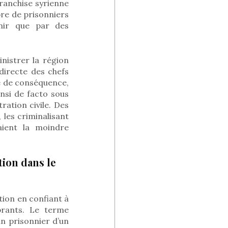
franchise syrienne
bre de prisonniers
venir que par des
nistrer la région
 directe des chefs
ie de conséquence,
insi de facto sous
ration civile. Des
 les criminalisant
aient la moindre
tion dans le
tion en confiant à
brants. Le terme
 un prisonnier d’un