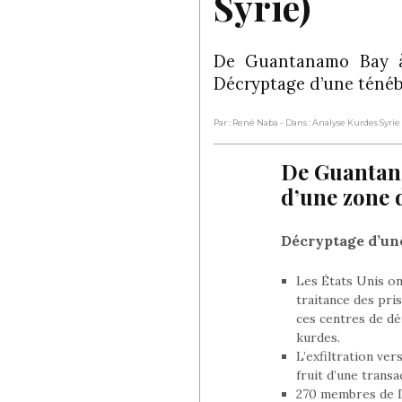
Syrie)
De Guantanamo Bay à
Décryptage d’une ténéb
Par : René Naba
- Dans : Analyse Kurdes Syrie
De Guantana
d’une zone 
Décryptage d’une
Les États Unis on
traitance des pri
ces centres de dé
kurdes.
L’exfiltration ve
fruit d’une trans
270 membres de Da