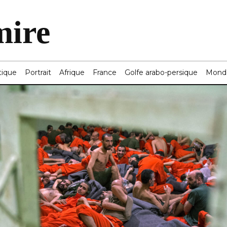
mire
tique
Portrait
Afrique
France
Golfe arabo-persique
Mond