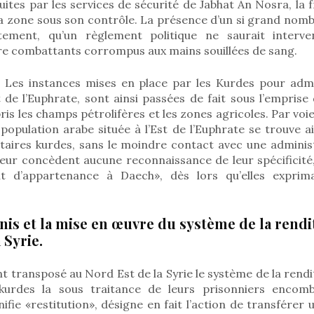
uites par les services de sécurité de Jabhat An Nosra, la 
la zone sous son contrôle. La présence d’un si grand nom
icitement, qu’un règlement politique ne saurait inter
re combattants corrompus aux mains souillées de sang.
 Les instances mises en place par les Kurdes pour admi
 de l’Euphrate, sont ainsi passées de fait sous l’emprise
pris les champs pétrolifères et les zones agricoles. Par vo
 population arabe située à l’Est de l’Euphrate se trouve a
litaires kurdes, sans le moindre contact avec une administ
 leur concèdent aucune reconnaissance de leur spécificité,
 d’appartenance à Daech», dès lors qu’elles exprim
Unis et la mise en œuvre du système de la rendi
 Syrie.
t transposé au Nord Est de la Syrie le système de la rendi
s kurdes la sous traitance de leurs prisonniers encom
nifie «restitution», désigne en fait l’action de transférer