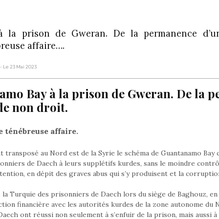
 la prison de Gweran. De la permanence d’un
reuse affaire….
- Le 23 Mai 2023
mo Bay à la prison de Gweran. De la 
de non droit.
 ténébreuse affaire.
t transposé au Nord est de la Syrie le schéma de Guantanamo Bay c
sonniers de Daech à leurs supplétifs kurdes, sans le moindre contrô
tention, en dépit des graves abus qui s’y produisent et la corrupti
rs la Turquie des prisonniers de Daech lors du siège de Baghouz, en 
action financière avec les autorités kurdes de la zone autonome du N
ech ont réussi non seulement à s’enfuir de la prison, mais aussi à