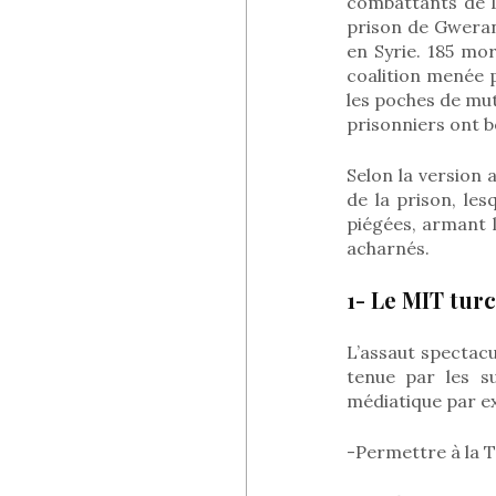
combattants de Da
prison de Gweran,
en Syrie. 185 mo
coalition menée 
les poches de mut
prisonniers ont be
Selon la version 
de la prison, le
piégées, armant 
acharnés.
1- Le MIT tur
L’assaut spectacu
tenue par les s
médiatique par ex
-Permettre à la T