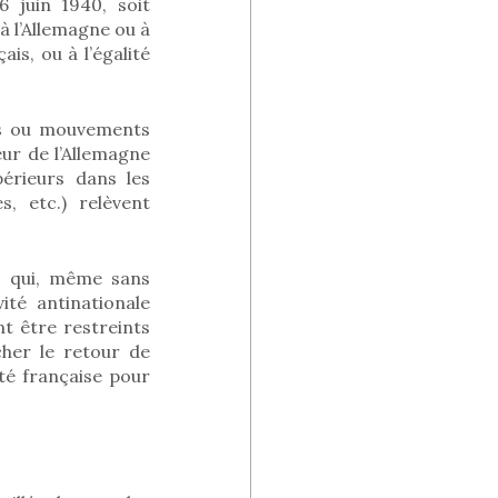
6 juin 1940, soit
à l’Allemagne ou à
ais, ou à l’égalité
is ou mouvements
veur de l’Allemagne
périeurs dans les
, etc.) relèvent
is qui, même sans
ité antinationale
nt être restreints
cher le retour de
ité française pour