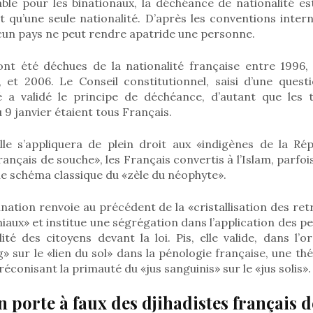
cable pour les binationaux, la déchéance de nationalité est
t qu’une seule nationalité. D’après les conventions inter
cun pays ne peut rendre apatride une personne.
nt été déchues de la nationalité française entre 1996,
, et 2006. Le Conseil constitutionnel, saisi d’une quest
té a validé le principe de déchéance, d’autant que les 
 9 janvier étaient tous Français.
lle s’appliquera de plein droit aux «indigènes de la Ré
nçais de souche», les Français convertis à l’Islam, parfois
 le schéma classique du «zèle du néophyte».
ination renvoie au précédent de la «cristallisation des ret
aux» et institue une ségrégation dans l’application des pe
lité des citoyens devant la loi. Pis, elle valide, dans l’or
g» sur le «lien du sol» dans la pénologie française, une t
éconisant la primauté du «jus sanguinis» sur le «jus solis».
 porte à faux des djihadistes français d