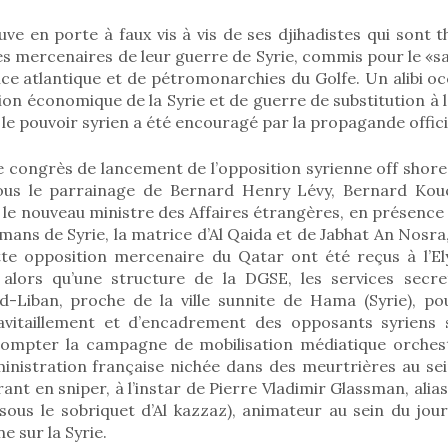
uve en porte à faux vis à vis de ses djihadistes qui sont
 Des mercenaires de leur guerre de Syrie, commis pour le «sa
nce atlantique et de pétromonarchies du Golfe. Un alibi o
on économique de la Syrie et de guerre de substitution à l
le pouvoir syrien a été encouragé par la propagande officie
congrès de lancement de l’opposition syrienne off shore 
 sous le parrainage de Bernard Henry Lévy, Bernard Ko
et le nouveau ministre des Affaires étrangères, en présenc
ans de Syrie, la matrice d’Al Qaida et de Jabhat An Nosra,
tte opposition mercenaire du Qatar ont été reçus à l’El
, alors qu’une structure de la DGSE, les services secret
-Liban, proche de la ville sunnite de Hama (Syrie), pou
avitaillement et d’encadrement des opposants syriens s
compter la campagne de mobilisation médiatique orches
ministration française nichée dans des meurtrières au se
ant en sniper, à l’instar de Pierre Vladimir Glassman, alia
sous le sobriquet d’Al kazzaz), animateur au sein du jo
e sur la Syrie.