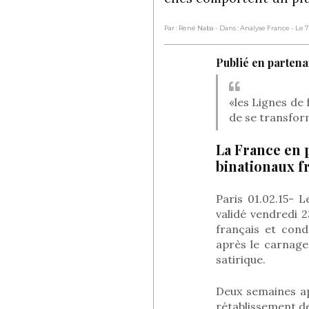
Par : René Naba
- Dans : Analyse France
- Le 
Publié en partenar
«les Lignes de 
de se transfor
La France en p
binationaux f
Paris 01.02.15- L
validé vendredi 2
français et con
après le carnage
satirique.
Deux semaines ap
rétablissement de