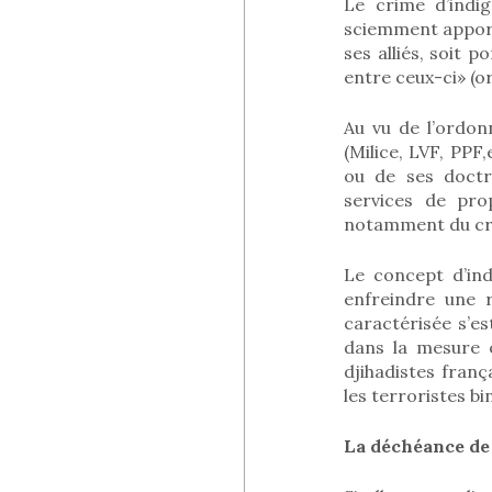
Le crime d’indig
sciemment apporté
ses alliés, soit p
entre ceux-ci» (
Au vu de l’ordo
(Milice, LVF, PPF,
ou de ses doctri
services de pro
notamment du cri
Le concept d’ind
enfreindre une r
caractérisée s’es
dans la mesure o
djihadistes franç
les terroristes bi
La déchéance de 