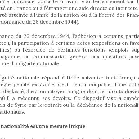
nité nationale consiste à avoir «postérieurement au 1
 en France ou à l’étranger une aide directe ou indirecte 
orté atteinte à l’unité de la nation ou à la liberté des Franç
ordonnance du 26 décembre 1944).
nnance du 26 décembre 1944, l’adhésion à certains part
etc.), la participation à certains actes (expositions en fa
nes) ou l’exercice de certaines fonctions (emplois su
pagande, au commissariat général aux questions juives
me d’indignité nationale.
ignité nationale répond à l’idée suivante: tout França
ègle pénale existante, s’est rendu coupable d’une activ
t déclassé; il est un citoyen indigne dont les droits doive
ù il a méconnu ses devoirs. Ce dispositif vise à empê
ais de Syrie par le«retrait ou la déchéance de la national
nationaux».
nationalité est une mesure inique