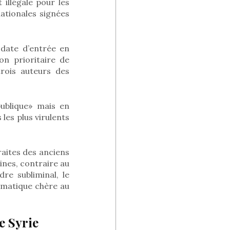
 illégale pour les
nationales signées
 date d’entrée en
ion prioritaire de
trois auteurs des
publique» mais en
 les plus virulents
raites des anciens
ines, contraire au
dre subliminal, le
hématique chère au
e Syrie