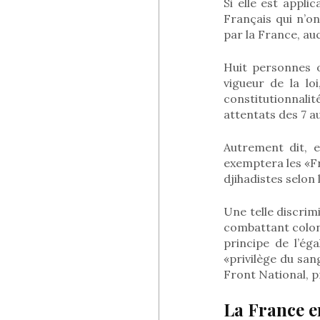
Si elle est appli
Français qui n’on
par la France, au
Huit personnes o
vigueur de la loi
constitutionnali
attentats des 7 au
Autrement dit, e
exemptera les «Fra
djihadistes selon
Une telle discrim
combattant coloni
principe de l’éga
«privilège du san
Front National, pr
La France en