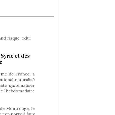
and risque, celui
 Syrie et des
e
prême de France, a
ational naturalisé
ite systématiser
de l’hebdomadaire
 de Montrouge, le
ce en porte à faux