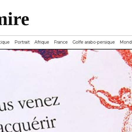
mire
tique
Portrait
Afrique
France
Golfe arabo-persique
Mond