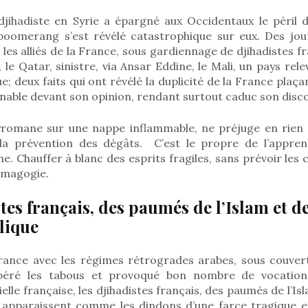
djihadiste en Syrie a épargné aux Occidentaux le péril d
t boomerang s’est révélé catastrophique sur eux. Des jou
les alliés de la France, sous gardiennage de djihadistes fr
, le Qatar, sinistre, via Ansar Eddine, le Mali, un pays re
e; deux faits qui ont révélé la duplicité de la France plaç
enable devant son opinion, rendant surtout caduc son disc
romane sur une nappe inflammable, ne préjuge en rien 
e la prévention des dégâts.
C’est le propre de l’appren
 Chauffer à blanc des esprits fragiles, sans prévoir les
émagogie.
stes français, des paumés de l’Islam et 
lique
 France avec les régimes rétrogrades arabes, sous couvert
ibéré les tabous et provoqué bon nombre de vocation
elle française, les djihadistes français, des paumés de l’I
, apparaissent comme les dindons d’une farce tragique en