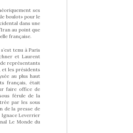
 théoriquement ses
le boulot» pour le
ccidental dans une
’Iran au point que
lle française.
s’est tenu à Paris
uchner et Laurent
e de représentants
 et les présidents
ysée au plus haut
s français, était
r faire office de
ous férule de la
trée par les sous
in de la presse de
s Ignace Leverrier
urnal Le Monde du