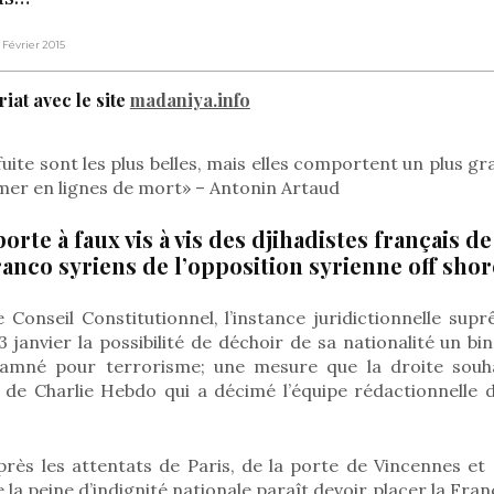
7 Février 2015
iat avec le site
madaniya.info
fuite sont les plus belles, mais elles comportent un plus gr
mer en lignes de mort» – Antonin Artaud
orte à faux vis à vis des djihadistes français de
ranco syriens de l’opposition syrienne off shor
e Conseil Constitutionnel, l’instance juridictionnelle su
3 janvier la possibilité de déchoir de sa nationalité un bin
damné pour terrorisme; une mesure que la droite souha
 de Charlie Hebdo qui a décimé l’équipe rédactionnelle 
rès les attentats de Paris, de la porte de Vincennes et
 la peine d’indignité nationale paraît devoir placer la Fran