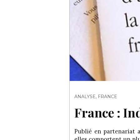
ANALYSE
,
FRANCE
France : In
Publié en partenariat a
elles comportent un pl