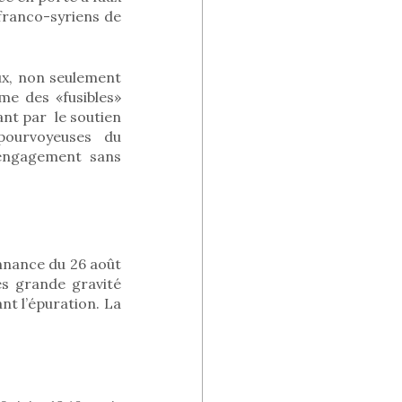
x franco-syriens de
ux, non seulement
e des «fusibles»
ant par
le soutien
pourvoyeuses du
 engagement sans
onnance du 26 août
ès grande gravité
nt l’épuration. La