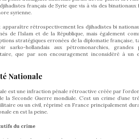
 djihadistes français de Syrie que vis à vis des binationau
hore syrienne.
t apparaître rétrospectivement les djihadistes bi nationa
s de l’Islam et de la République, mais également comm
ions stratégiques erronées de la diplomatie française, t
oir sarko-hollandais aux pétromonarchies, grandes 
étaire, que par son encouragement inconsidéré à un
ité Nationale
nale est une infraction pénale rétroactive créée par l’ord
 de la Seconde Guerre mondiale. C’est un crime d’une tr
itaire ou un civil, réprimé en France principalement dura
nale en est la peine.
utifs du crime