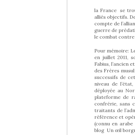
la France
se tro
alliés objectifs.
compte de l’allia
guerre de prédati
le combat contre 
Pour mémoire: Le 
en juillet 2011,
Fabius, l’ancien 
des Frères musulm
successifs de ce
niveau de l’état
déployée au Nord
plateforme de r
confrérie, sans 
traitants de l’ad
référence et opér
(connu en arabe 
blog
Un œil borgn