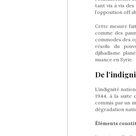
tant vis à vis des
l’opposition off s
Cette mesure fai
comme des paumé
commodes des opt
résolu du pouv
djihadisme plan
nuance en Syrie.
De l’indign
L’indignité natio
1944, à la suite
commis par un mil
dégradation natio
Éléments constit