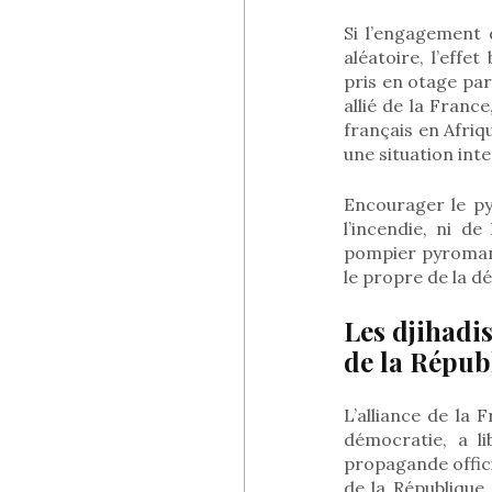
Si l’engagement 
aléatoire, l’effe
pris en otage par 
allié de la France
français en Afriqu
une situation int
Encourager le py
l’incendie, ni d
pompier pyromane.
le propre de la d
Les djihadi
de la Répub
L’alliance de la
démocratie, a l
propagande offici
de la République