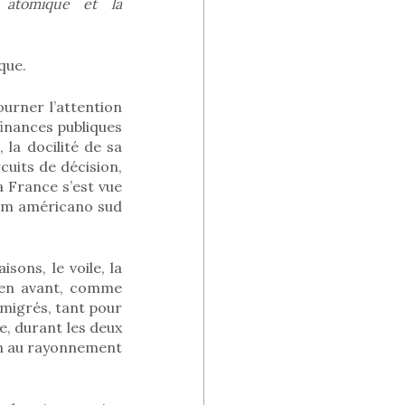
n atomique et la
que.
urner l’attention
finances publiques
, la docilité de sa
cuits de décision,
 France s’est vue
ium américano sud
sons, le voile, la
e en avant, comme
mmigrés, tant pour
e, durant les deux
ion au rayonnement