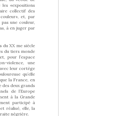
c les «expositions
ire collectif des
couleur», et, par
 pas une couleur,
as, à en juger par
es du XX me siècle
tés du tiers monde
et, pour l’espace
on-violence, une
avec leur cortège
uloureuse qu’elle
que la France, en
re des deux grands
nels de l’Europe
ement à la Grande
ment participé à
 réalisé, elle, la
traite négrière.