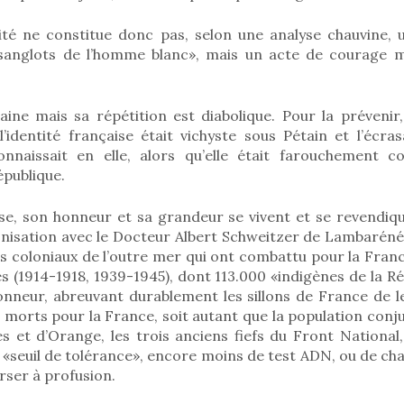
ité ne constitue donc pas, selon une analyse chauvine,
 sanglots de l’homme blanc», mais un acte de courage m
aine mais sa répétition est diabolique. Pour la prévenir,
identité française était vichyste sous Pétain et l’écra
onnaissait en elle, alors qu’elle était farouchement c
épublique.
ise, son honneur et sa grandeur se vivent et se revendiq
lonisation avec le Docteur Albert Schweitzer de Lambaréné
ts coloniaux de l’outre mer qui ont combattu pour la Fran
s (1914-1918, 1939-1945), dont 113.000 «indigènes de la R
onneur, abreuvant durablement les sillons de France de l
 morts pour la France, soit autant que la population conju
es et d’Orange, les trois anciens fiefs du Front National, 
 «seuil de tolérance», encore moins de test ADN, ou de cha
rser à profusion.