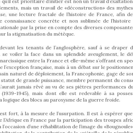
 qu’il est prioritaire d’initier est non un travail d’exaltati
dements, mais un travail de «déconstruction» des mythes
e, une lecture fractale de l’histoire de France, afin de
ne connaissance concrète et non sublimée de l’histoire
nationale par la prise en compte des diverses composante
sur la stigmatisation du métèque.
devant les tenants de l’anglosphère, sauf à se draper 
à se voiler la face dans un splendide aveuglement, le dé
 narcissique entre la France et elle-même s’offrant en spe
 l’exception française, mais à un débat sur le positionne
assin naturel de déploiement, la Francophonie, gage de s
on statut de grande puissance, membre permanent du conse
 n’aurait jamais rêvé au vu de ses piètres performances d
 (1939-1945), mais dont elle est redevable à sa posses
la logique des blocs au paroxysme de la guerre froide.
st fort, à la mesure de l’usurpation. Il est à espérer que
e l’Afrique en France par la participation des troupes afric
ra l’occasion d’une réhabilitation de l’image du «Bougnoule»
abilitation de la contribution de la «piétaille de la républ