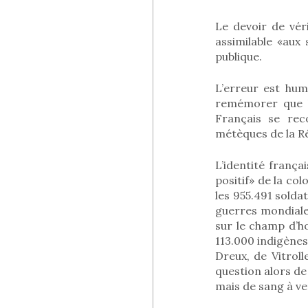
Le devoir de vér
assimilable «aux
publique.
L’erreur est hum
remémorer que l’
Français se rec
métèques de la R
L’identité frança
positif» de la co
les 955.491 solda
guerres mondiale
sur le champ d’h
113.000 indigènes
Dreux, de Vitroll
question alors de
mais de sang à ve