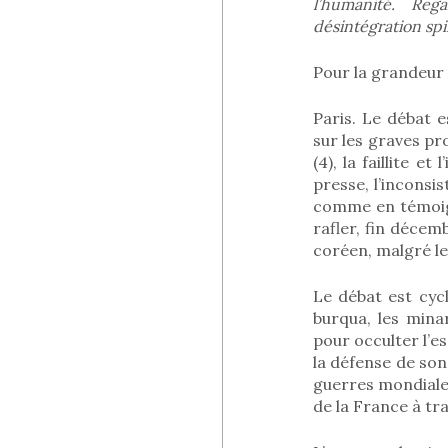
l’humanité. Reg
désintégration spi
Pour la grandeur 
Paris. Le débat 
sur les graves pr
(4), la faillite e
presse, l’inconsi
comme en témoign
rafler, fin déce
coréen, malgré le
Le débat est cycl
burqua, les mina
pour occulter l’e
la défense de son
guerres mondiales
de la France à tr