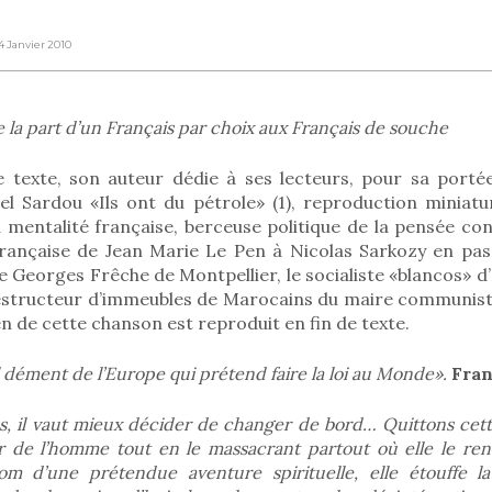
14 Janvier 2010
e la part d’un Français par choix aux Français de souche
 texte, son auteur dédie à ses lecteurs, pour sa porté
l Sardou «Ils ont du pétrole» (1), reproduction miniatu
a mentalité française, berceuse politique de la pensée co
 française de Jean Marie Le Pen à Nicolas Sarkozy en pas
 Georges Frêche de Montpellier, le socialiste «blancos» d’
destructeur d’immeubles de Marocains du maire communis
en de cette chanson est reproduit en fin de texte.
l dément de l’Europe qui prétend faire la loi au Monde».
Fran
s, il vaut mieux décider de changer de bord… Quittons cet
er de l’homme tout en le massacrant partout où elle le re
om d’une prétendue aventure spirituelle, elle étouffe la 