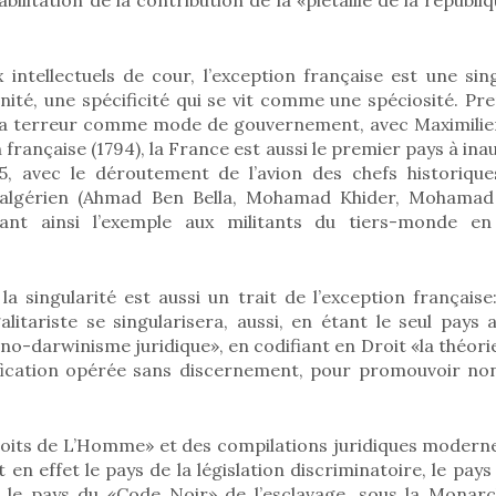
 intellectuels de cour, l’exception française est une sing
té, une spécificité qui se vit comme une spéciosité. Pre
é la terreur comme mode de gouvernement, avec Maximilie
 française (1794), la France est aussi le premier pays à ina
55, avec le déroutement de l’avion des chefs historiq
 algérien (Ahmad Ben Bella, Mohamad Khider, Mohamad
ant ainsi l’exemple aux militants du tiers-monde en
la singularité est aussi un trait de l’exception française
alitariste se singularisera, aussi, en étant le seul pay
bino-darwinisme juridique», en codifiant en Droit «la théorie
fication opérée sans discernement, pour promouvoir non l
oits de L’Homme» et des compilations juridiques modernes
 en effet le pays de la législation discriminatoire, le pays
, le pays du «Code Noir» de l’esclavage, sous la Monar