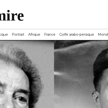
mire
tique
Portrait
Afrique
France
Golfe arabo-persique
Mond