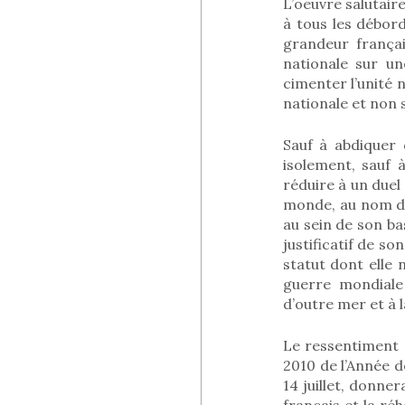
L’oeuvre salutaire
à tous les débor
grandeur français
nationale sur u
cimenter l’unité 
nationale et non 
Sauf à abdiquer 
isolement, sauf 
réduire à un duel
monde, au nom de
au sein de son b
justificatif de s
statut dont elle
guerre mondiale
d’outre mer et à 
Le ressentiment e
2010 de l’Année d
14 juillet, donne
français et la réh