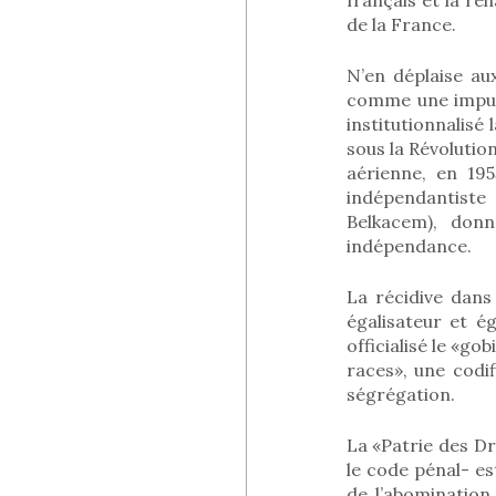
de la France.
N’en déplaise aux
comme une impuni
institutionnalis
sous la Révolution
aérienne, en 19
indépendantiste
Belkacem), donn
indépendance.
La récidive dans 
égalisateur et ég
officialisé le «go
races», une codi
ségrégation.
La «Patrie des Dr
le code pénal- est
de l’abomination