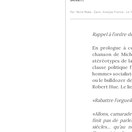
Par : René Naba
- Dans : Analyse France
- Le 
Rappel à l’ordre d
En prologue à ce
chanson de Miche
stéréotypes de l
classe politique
homme» socialiste
ou le bulldozer 
Robert Hue. Le li
«Rabattre l’orguei
«Allons, camarade
finit pas de parl
siècles… qu’au n