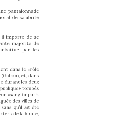
 une pantalonnade
oral de salubrité
 il importe de se
sante majorité de
ombattue par les
uent dans le «rôle
 (Gabon), et, dans
ce durant les deux
épublique» tombés
eur «sang impur».
guée des villes de
sans qu’il ait été
rters de la honte,