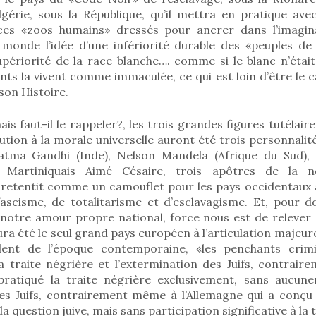
lgérie, sous la République, qu’il mettra en pratique ave
ces «zoos humains» dressés pour ancrer dans l’imagina
 monde l’idée d’une infériorité durable des «peuples de 
upériorité de la race blanche…. comme si le blanc n’était
ts la vivent comme immaculée, ce qui est loin d’être le c
son Histoire.
s faut-il le rappeler?, les trois grandes figures tutélair
ution à la morale universelle auront été trois personnali
atma Gandhi (Inde), Nelson Mandela (Afrique du Sud), 
 Martiniquais Aimé Césaire, trois apôtres de la n
 retentit comme un camouflet pour les pays occidentaux 
ascisme, de totalitarisme et d’esclavagisme. Et, pour do
 notre amour propre national, force nous est de relever 
a été le seul grand pays européen à l’articulation majeu
ident de l’époque contemporaine, «les penchants crimi
a traite négrière et l’extermination des Juifs, contrair
pratiqué la traite négrière exclusivement, sans aucune
es Juifs, contrairement même à l’Allemagne qui a conçu et
 la question juive, mais sans participation significative à la 