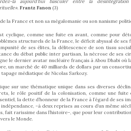
ardez-la aujourd’hui basculer entre la désintégratio
rituelle».
Frantz Fanon
(3)
de la France et non sa mégalomanie ou son nanisme politi
est cyclique, comme une fuite en avant, comme pour déto
oblèmes structurels de la France, le déficit abyssal de ses 
t l’impunité de ses élites, la délitescence de son tissu social
stance du débat public inter partisan, la nécrose de ses cir
e le dernier avatar nucléaire français à Abou Dhabi où la
mbre, un marché de 40 milliards de dollars par un consort
 tapage médiatique de Nicolas Sarkozy.
ique sur une thématique unique dans ses diverses déclinai
rets, le rôle positif de la colonisation, comme une fuit
ssentiel, la dette d’honneur de la France à l’égard de ses i
 indépendance, –à deux reprises au cours d’un même siècl
, fait rarissime dans l’histoire–, que pour leur contribut
avers le Monde.