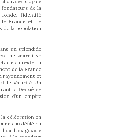
on chauvine propice
 fondateurs de la
 fonder l’identité
 de France et de
s de la population
dans un splendide
bat ne saurait se
ctacle au reste du
ment de la France
on rayonnement et
il de sécurité. Un
urant la Deuxième
sion d’un empire
 la célébration en
aines au défilé du
 dans l’imaginaire
ique» à la grandeur