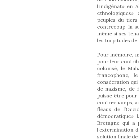
l’indigénat» en A
ethnologiques», 
peuples du tiers
contrecoup, la s
même si ses tenan
les turpitudes de 
Pour mémoire, mai
pour leur contrib
colonisé, le Mah
francophone, le
consécration qui
de nazisme, de f
puisse être pour
contrechamps, aur
fléaux de l’Occ
démocratique», l
Bretagne qui a 
l’extermination d
solution finale de