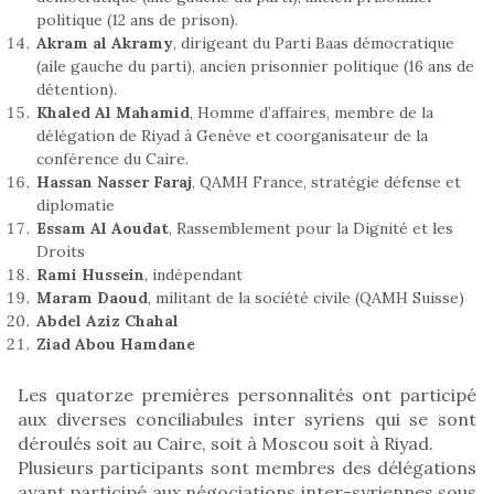
politique (12 ans de prison).
Akram al Akramy
, dirigeant du Parti Baas démocratique
(aile gauche du parti), ancien prisonnier politique (16 ans de
détention).
Khaled Al Mahamid
, Homme d’affaires, membre de la
délégation de Riyad à Genève et coorganisateur de la
conférence du Caire.
Hassan Nasser Faraj
, QAMH France, stratégie défense et
diplomatie
Essam Al Aoudat
, Rassemblement pour la Dignité et les
Droits
Rami Hussein
, indépendant
Maram Daoud
, militant de la société civile (QAMH Suisse)
Abdel Aziz Chahal
Ziad Abou Hamdane
Les quatorze premières personnalités ont participé
aux diverses conciliabules inter syriens qui se sont
déroulés soit au Caire, soit à Moscou soit à Riyad.
Plusieurs participants sont membres des délégations
ayant participé aux négociations inter-syriennes sous