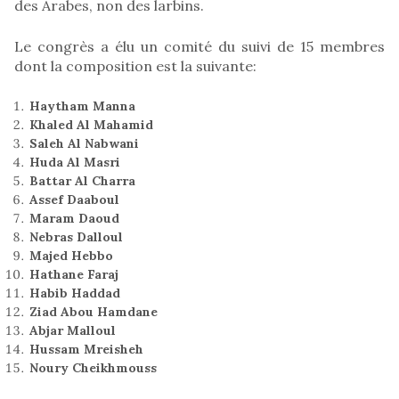
des Arabes, non des larbins.
Le congrès a élu un comité du suivi de 15 membres
dont la composition est la suivante:
Haytham Manna
Khaled Al Mahamid
Saleh Al Nabwani
Huda Al Masri
Battar Al Charra
Assef Daaboul
Maram Daoud
Nebras Dalloul
Majed Hebbo
Hathane Faraj
Habib Haddad
Ziad Abou Hamdane
Abjar Malloul
Hussam Mreisheh
Noury Cheikhmouss