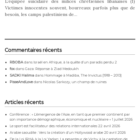
L’équipée suicidaire des milices chrétiennes libanaises (1)
Victimes innocentes souvent, bourreaux parfois plus que de
besoin, les camps palestiniens de…
Commentaires récents
RBOBA
dans
Israël en Afrique, à la quête d’un paradis perdu 2
fox
dans
Gaza: Réponse à Ziad Medoukh
SADKI Halima
dans
Hommage à Madiba, The Invictus [1918 – 2013]
PisseAndLove
dans
Nicolas Sarkozy, un champ de ruines
Articles récents
Conférence : « L’émergence de l’Asie, en tant que premier continent par
son importance démographique, économique et nucléaire »
1 juillet 2026
Le sport est facilitateur des relations internationales
22 avril 2026
Arabie saoudite : Vers la création d’un Hollywood arabe
20 avril 2026
De la Loi IRHA à la Loi Yadan: La pesanteur de Vichy à la captation de