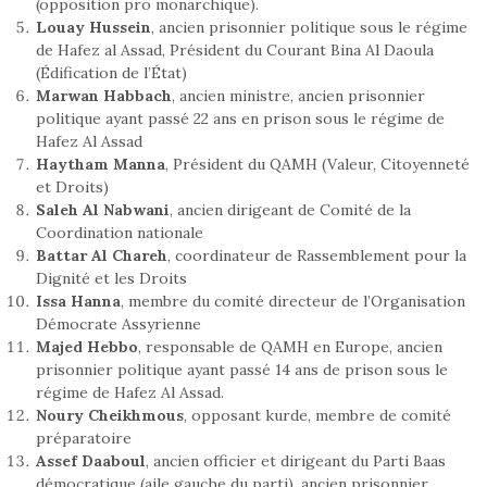
(opposition pro monarchique).
Louay Hussein
, ancien prisonnier politique sous le régime
de Hafez al Assad, Président du Courant Bina Al Daoula
(Édification de l’État)
Marwan Habbach
, ancien ministre, ancien prisonnier
politique ayant passé 22 ans en prison sous le régime de
Hafez Al Assad
Haytham Manna
, Président du QAMH (Valeur, Citoyenneté
et Droits)
Saleh Al Nabwani
, ancien dirigeant de Comité de la
Coordination nationale
Battar Al Chareh
, coordinateur de Rassemblement pour la
Dignité et les Droits
Issa Hanna
, membre du comité directeur de l’Organisation
Démocrate Assyrienne
Majed Hebbo
, responsable de QAMH en Europe, ancien
prisonnier politique ayant passé 14 ans de prison sous le
régime de Hafez Al Assad.
Noury Cheikhmous
, opposant kurde, membre de comité
préparatoire
Assef Daaboul
, ancien officier et dirigeant du Parti Baas
démocratique (aile gauche du parti), ancien prisonnier