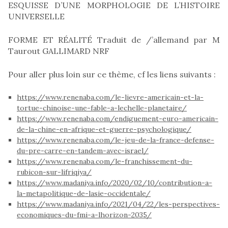
ESQUISSE D’UNE MORPHOLOGIE DE L’HISTOIRE
UNIVERSELLE
FORME ET RÉALITÉ Traduit de /’allemand par M
Taurout GALLIMARD NRF
Pour aller plus loin sur ce thème, cf les liens suivants :
https://www.renenaba.com/le-lievre-americain-et-la-
tortue-chinoise-une-fable-a-lechelle-planetaire/
https://www.renenaba.com/endiguement-euro-americain-
de-la-chine-en-afrique-et-guerre-psychologique/
https://www.renenaba.com/le-jeu-de-la-france-defense-
du-pre-carre-en-tandem-avec-israel/
https://www.renenaba.com/le-franchissement-du-
rubicon-sur-lifriqiya/
https://www.madaniya.info/2020/02/10/contribution-a-
la-metapolitique-de-lasie-occidentale/
https://www.madaniya.info/2021/04/22/les-perspectives-
economiques-du-fmi-a-lhorizon-2035/