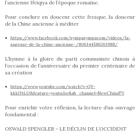
l’ancienne Ifriqiya de l’époque romaine.
Pour conclure en douceur cette fresque, la douceur
de la Chine ancienne à méditer
https://www.facebook.com/sympasympacom/videos/la-
sagesse-de-la-chine-ancienne-/806144586261988/
L’hymne à la gloire du parti communiste chinois à
l’occasion de l’anniversaire du premier centenaire de
sa création
https://www.youtube.com/watch?v=QY-
kkkJJtLU&feature=youtu.be&ab_channel=NewChinaTV
Pour enrichir votre réflexion, la lecture d’un ouvrage
fondamental :
OSWALD SPENGLER – LE DÉCLIN DE L’OCCIDENT