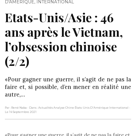
D'AMÉRIQUE
,
INTERNATIONAL
Etats-Unis/Asie : 46
ans après le Vietnam,
l’obsession chinoise
(2/2)
«Pour gagner une guerre, il s’agit de ne pas la
faire et, si possible, d’en mener en réalité une
autre,…
Par : René Naba
- Dans : Actualités Analyse Chine États-Unis D'Amérique International
-
Le 14 Septembre 2021
«Pour gagner une guerre, il s’agit de ne pas la faire et,