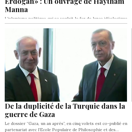
Erdogan» : Un ouvrage de Haytham
Manna
L’islamisme politique qui se voulait le fer de lance idéologique
du combat d’un bloc géopolitique visant à propulser le Monde
musulman au rang de grand décideur de la planète au terme
d’une longue période sujétion coloniale, aura fait l’effet d’un
cataclysme dévastateur sur l’ensemble de la sphère arabo
musulmane.Tel est le constat sans concession dressé par
Haytham Manna dans son ouvrage
«La chute de l’Islam
Politique… De Mawdudi à Erdogan».
De la duplicité de la Turquie dans la
guerre de Gaza
Le dossier “Gaza, un an après”, en cinq volets est co-publié en
partenariat avec l’Ecole Populaire de Philosophie et des…