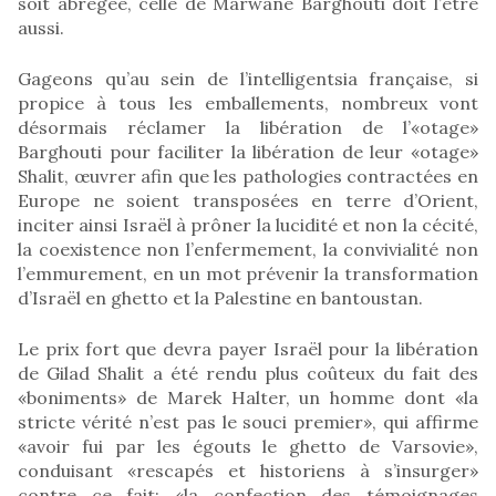
soit abrégée, celle de Marwane Barghouti doit l’être
aussi.
Gageons qu’au sein de l’intelligentsia française, si
propice à tous les emballements, nombreux vont
désormais réclamer la libération de l’«otage»
Barghouti pour faciliter la libération de leur «otage»
Shalit, œuvrer afin que les pathologies contractées en
Europe ne soient transposées en terre d’Orient,
inciter ainsi Israël à prôner la lucidité et non la cécité,
la coexistence non l’enfermement, la convivialité non
l’emmurement, en un mot prévenir la transformation
d’Israël en ghetto et la Palestine en bantoustan.
Le prix fort que devra payer Israël pour la libération
de Gilad Shalit a été rendu plus coûteux du fait des
«boniments» de Marek Halter, un homme dont «la
stricte vérité n’est pas le souci premier», qui affirme
«avoir fui par les égouts le ghetto de Varsovie»,
conduisant «rescapés et historiens à s’insurger»
contre ce fait: «la confection des témoignages