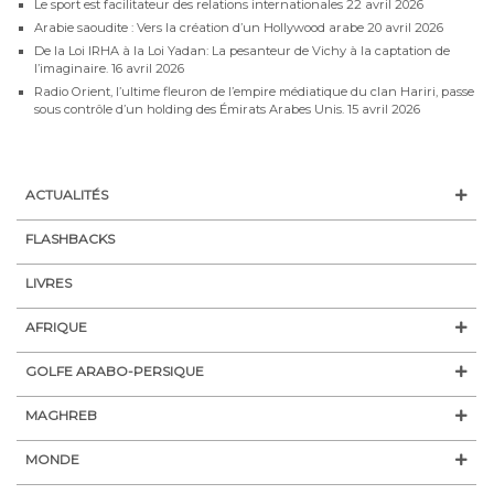
Le sport est facilitateur des relations internationales
22 avril 2026
Arabie saoudite : Vers la création d’un Hollywood arabe
20 avril 2026
De la Loi IRHA à la Loi Yadan: La pesanteur de Vichy à la captation de
l’imaginaire.
16 avril 2026
Radio Orient, l’ultime fleuron de l’empire médiatique du clan Hariri, passe
sous contrôle d’un holding des Émirats Arabes Unis.
15 avril 2026
ACTUALITÉS
FLASHBACKS
LIVRES
AFRIQUE
GOLFE ARABO-PERSIQUE
MAGHREB
MONDE