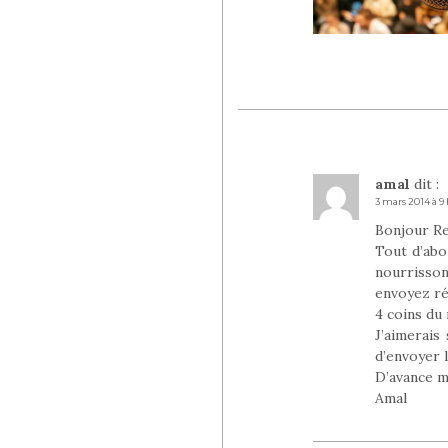
amal
dit :
3 mars 2014 à 9
Bonjour Re
Tout d’abo
nourrissons
envoyez ré
4 coins du
J’aimerais
d’envoyer 
D’avance m
Amal