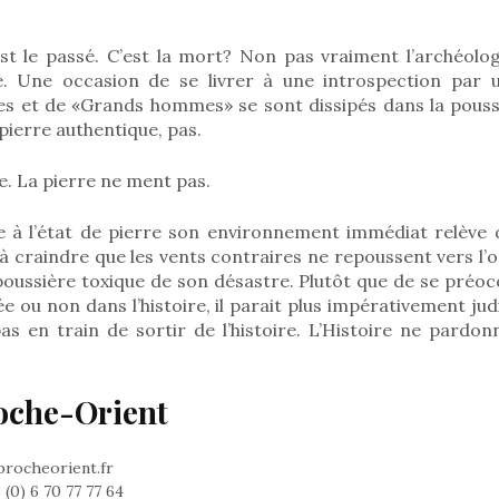
est le passé. C’est la mort? Non pas vraiment l’archéologi
e. Une occasion de se livrer à une introspection par 
et de «Grands hommes» se sont dissipés dans la poussiè
 pierre authentique, pas.
. La pierre ne ment pas.
re à l’état de pierre son environnement immédiat relève d
t à craindre que les vents contraires ne repoussent vers l
oussière toxique de son désastre. Plutôt que de se préoc
ée ou non dans l’histoire, il parait plus impérativement jud
as en train de sortir de l’histoire. L’Histoire ne pardo
oche-Orient
procheorient.fr
(0) 6 70 77 77 64