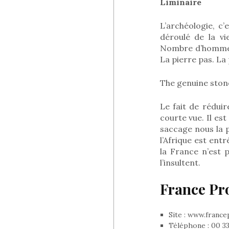
Liminaire
L’archéologie, c’
déroulé de la vi
Nombre d’hommes 
La pierre pas. La
The genuine stone
Le fait de rédui
courte vue. Il es
saccage nous la p
l’Afrique est entr
la France n’est p
l’insultent.
France Pr
Site : www.france
Téléphone : 00 33 