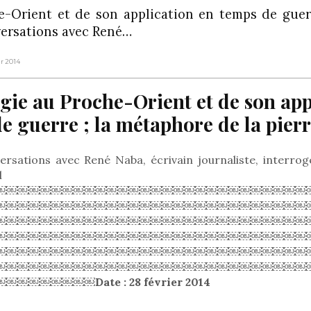
e-Orient et de son application en temps de guer
sations avec René…
er 2014
gie au Proche-Orient et de son app
e guerre ; la métaphore de la pier
ions avec René Naba, écrivain journaliste, interrogé 
l
￼￼￼￼￼￼￼￼￼￼￼￼￼￼￼￼￼￼￼￼￼￼￼￼￼￼￼￼
￼￼￼￼￼￼￼￼￼￼￼￼￼￼￼￼￼￼￼￼￼￼￼￼￼￼￼￼
￼￼￼￼￼￼￼￼￼￼￼￼￼￼￼￼￼￼￼￼￼￼￼￼￼￼￼￼
￼￼￼￼￼￼￼￼￼￼￼￼￼￼￼￼￼￼￼￼￼￼￼￼￼￼￼￼
￼￼￼￼￼￼￼￼￼￼￼￼￼￼￼￼￼￼￼￼￼￼￼￼￼￼￼￼
￼￼￼￼￼￼￼￼￼￼￼￼￼￼￼￼￼￼￼￼￼￼￼￼￼￼￼￼
￼￼￼￼￼Date : 28 février 2014