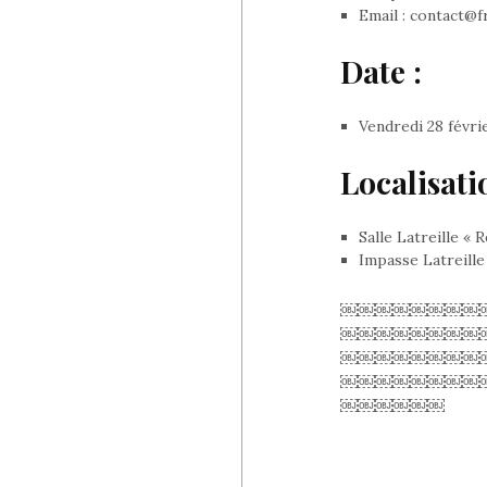
Email : contact@f
Date :
Vendredi 28 févri
Localisati
Salle Latreille «
Impasse Latreille
￼￼￼￼￼￼￼￼
￼￼￼￼￼￼￼￼
￼￼￼￼￼￼￼￼
￼￼￼￼￼￼￼￼
￼￼￼￼￼￼