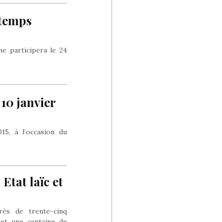
ntemps
e participera le 24
10 janvier
5, à l’occasion du
Etat laïc et
rès de trente-cinq
 et une centaine de