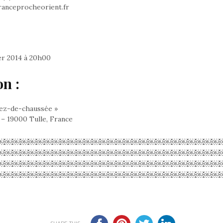
ranceprocheorient.fr
er 2014 à 20h00
on :
 Rez-de-chaussée »
 –
19000 Tulle, France
￼￼￼￼￼￼￼￼￼￼￼￼￼￼￼￼￼￼￼￼￼￼￼￼￼￼￼￼
￼￼￼￼￼￼￼￼￼￼￼￼￼￼￼￼￼￼￼￼￼￼￼￼￼￼￼￼
￼￼￼￼￼￼￼￼￼￼￼￼￼￼￼￼￼￼￼￼￼￼￼￼￼￼￼￼
￼￼￼￼￼￼￼￼￼￼￼￼￼￼￼￼￼￼￼￼￼￼￼￼￼￼￼￼