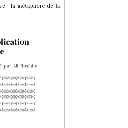
re ; la métaphore de la
lication
re
par Ali Ibrahim,
￼￼￼￼￼￼￼￼
￼￼￼￼￼￼￼￼
￼￼￼￼￼￼￼￼
￼￼￼￼￼￼￼￼
￼￼￼￼￼￼￼￼
￼￼￼￼￼￼￼￼