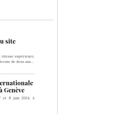
u site
 vitesse supérieure,
u terme de deux ans…
ternationale
, à Genève
7 et 8 juin 2024, à