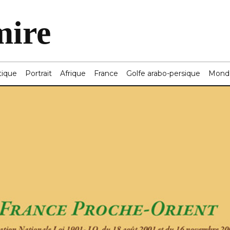
mire
tique
Portrait
Afrique
France
Golfe arabo-persique
Mond