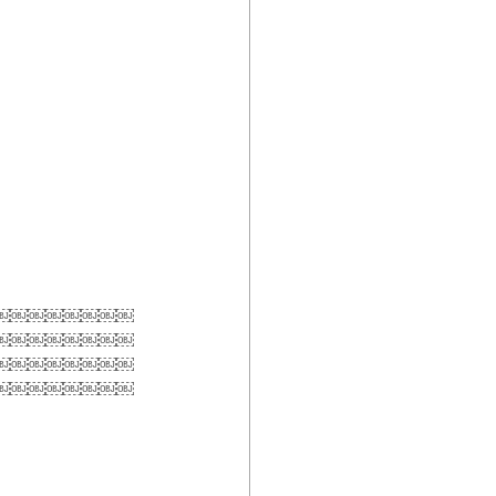
￼￼￼￼￼￼￼￼
￼￼￼￼￼￼￼￼
￼￼￼￼￼￼￼￼
￼￼￼￼￼￼￼￼