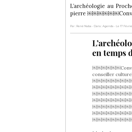
L’archéologie au Proch
pierre ￼￼￼￼￼￼Conver
Par : René Naba
- Dans : Agenda
- Le 17 Févri
L’archéolo
en temps d
￼￼￼￼￼￼Conversat
conseiller culture
￼￼￼￼￼￼￼￼
￼￼￼￼￼￼￼￼
￼￼￼￼￼￼￼￼
￼￼￼￼￼￼￼￼
￼￼￼￼￼￼￼￼
￼￼￼￼￼￼￼￼
￼￼￼￼￼￼￼￼￼￼￼￼