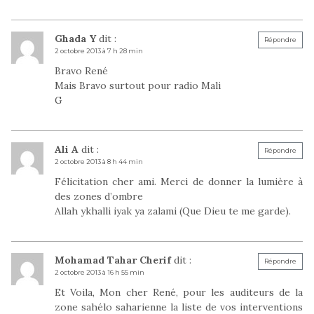
Ghada Y
dit :
Répondre
2 octobre 2013 à 7 h 28 min
Bravo René
Mais Bravo surtout pour radio Mali
G
Ali A
dit :
Répondre
2 octobre 2013 à 8 h 44 min
Félicitation cher ami. Merci de donner la lumière à
des zones d’ombre
Allah ykhalli iyak ya zalami (Que Dieu te me garde).
Mohamad Tahar Cherif
dit :
Répondre
2 octobre 2013 à 16 h 55 min
Et Voila, Mon cher René, pour les auditeurs de la
zone sahélo saharienne la liste de vos interventions