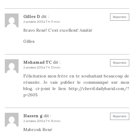
Gilles D
dit :
Répondre
2 octobre 2013 à 7 h 11 min
Bravo René! C’est excellent! Amitié
Gilles
Mohamad TC
dit :
Répondre
2 octobre 2013 à 7 h 13 min
Félicitation mon frère en te souhaitant beaucoup de
réussite. Je vais publier le communiqué sur mon
blog. ci-joint le lien:
http://cherif.dailybarid.com/?
p=2605
Hassen g
dit :
Répondre
2 octobre 2013 à 7 h 15 min
Mabrouk René