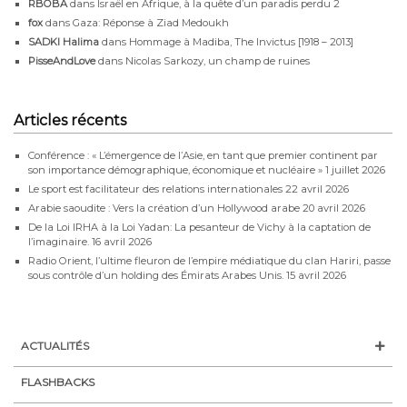
RBOBA
dans
Israël en Afrique, à la quête d’un paradis perdu 2
fox
dans
Gaza: Réponse à Ziad Medoukh
SADKI Halima
dans
Hommage à Madiba, The Invictus [1918 – 2013]
PisseAndLove
dans
Nicolas Sarkozy, un champ de ruines
Articles récents
Conférence : « L’émergence de l’Asie, en tant que premier continent par
son importance démographique, économique et nucléaire »
1 juillet 2026
Le sport est facilitateur des relations internationales
22 avril 2026
Arabie saoudite : Vers la création d’un Hollywood arabe
20 avril 2026
De la Loi IRHA à la Loi Yadan: La pesanteur de Vichy à la captation de
l’imaginaire.
16 avril 2026
Radio Orient, l’ultime fleuron de l’empire médiatique du clan Hariri, passe
sous contrôle d’un holding des Émirats Arabes Unis.
15 avril 2026
ACTUALITÉS
FLASHBACKS