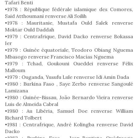
Tafari Benti
•1978 : République fédérale islamique des Comores,
Said Atthoumani renverse Ali Soilih
•1978 : Mauritanie, Mustafa Ould Salek renverse
Moktar Ould Daddah
•1979 : Centrafrique, David Dacko renverse Bokassa
Ier
•1979 : Guinée équatoriale, Teodoro Obiang Nguema
Mbasogo renverse Francisco Macías Nguema
•1979 : Tchad, Goukouni Oueddei renverse Félix
Malloum
•1979 : Ouganda, Yusufu Lule renverse Idi Amin Dada
•1980 : Burkina Faso , Saye Zerbo renverse Sangoulé
Lamizana
•1980 : Guinée-Bissau, João Bernardo Vieira renverse
Luis de Almeida Cabral
•1980 : Au Libéria, Samuel Doe renverse William
Richard Tolbert
•1981 : Centrafrique, André Kolingba renverse David
Dacko
•1982 : Burkina Faso , Jean-Baptiste Ouédraogo