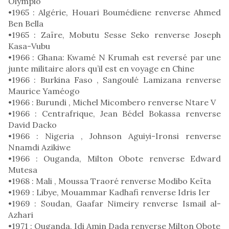
Olympio
•1965 : Algérie, Houari Boumédiene renverse Ahmed
Ben Bella
•1965 : Zaïre, Mobutu Sesse Seko renverse Joseph
Kasa-Vubu
•1966 : Ghana: Kwamé N Krumah est reversé par une
junte militaire alors qu’il est en voyage en Chine
•1966 : Burkina Faso , Sangoulé Lamizana renverse
Maurice Yaméogo
•1966 : Burundi , Michel Micombero renverse Ntare V
•1966 : Centrafrique, Jean Bédel Bokassa renverse
David Dacko
•1966 : Nigeria , Johnson Aguiyi-Ironsi renverse
Nnamdi Azikiwe
•1966 : Ouganda, Milton Obote renverse Edward
Mutesa
•1968 : Mali , Moussa Traoré renverse Modibo Keïta
•1969 : Libye, Mouammar Kadhafi renverse Idris Ier
•1969 : Soudan, Gaafar Nimeiry renverse Ismail al-
Azhari
•1971 : Ouganda, Idi Amin Dada renverse Milton Obote