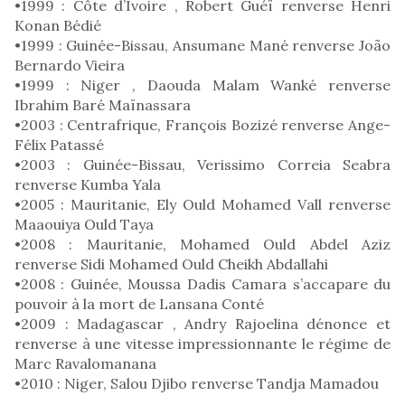
•1999 : Côte d’Ivoire , Robert Guéï renverse Henri
Konan Bédié
•1999 : Guinée-Bissau, Ansumane Mané renverse João
Bernardo Vieira
•1999 : Niger , Daouda Malam Wanké renverse
Ibrahim Baré Maïnassara
•2003 : Centrafrique, François Bozizé renverse Ange-
Félix Patassé
•2003 : Guinée-Bissau, Verissimo Correia Seabra
renverse Kumba Yala
•2005 : Mauritanie, Ely Ould Mohamed Vall renverse
Maaouiya Ould Taya
•2008 : Mauritanie, Mohamed Ould Abdel Aziz
renverse Sidi Mohamed Ould Cheikh Abdallahi
•2008 : Guinée, Moussa Dadis Camara s’accapare du
pouvoir à la mort de Lansana Conté
•2009 : Madagascar , Andry Rajoelina dénonce et
renverse à une vitesse impressionnante le régime de
Marc Ravalomanana
•2010 : Niger, Salou Djibo renverse Tandja Mamadou