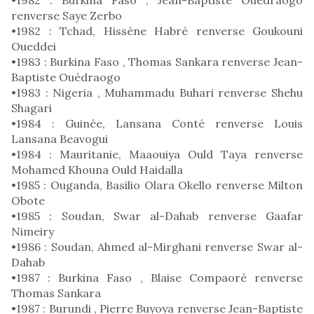
renverse Saye Zerbo
•1982 : Tchad, Hissène Habré renverse Goukouni
Oueddei
•1983 : Burkina Faso , Thomas Sankara renverse Jean-
Baptiste Ouédraogo
•1983 : Nigeria , Muhammadu Buhari renverse Shehu
Shagari
•1984 : Guinée, Lansana Conté renverse Louis
Lansana Beavogui
•1984 : Mauritanie, Maaouiya Ould Taya renverse
Mohamed Khouna Ould Haidalla
•1985 : Ouganda, Basilio Olara Okello renverse Milton
Obote
•1985 : Soudan, Swar al-Dahab renverse Gaafar
Nimeiry
•1986 : Soudan, Ahmed al-Mirghani renverse Swar al-
Dahab
•1987 : Burkina Faso , Blaise Compaoré renverse
Thomas Sankara
•1987 : Burundi , Pierre Buyoya renverse Jean-Baptiste