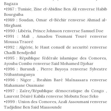
Bagaza
•1987 : Tunisie, Zine el-Abidine Ben Ali renverse Habib
Bourguiba
•1989 : Soudan, Omar el-Béchir renverse Ahmad al-
Mirghani.
•1990 : Libéria, Prince Johnson renverse Samuel Doe
•1991 : Mali , Amadou Toumani Touré renverse
Moussa Traoré
•1992 : Algérie, le Haut conseil de securité renverse
Chadli Bendjedid
•1995 : République fédérale islamique des Comores,
Ayouba Combo renverse Said Mohamed Djohar
•1996 : Burundi , Pierre Buyoya renverse Sylvestre
Ntibantunganya
•1996 : Niger , Ibrahim Baré Maïnassara renverse
Mahamane Ousmane
•1997 : Zaïre/République démocratique du Congo ,
Laurent Désiré Kabila renverse Mobutu Sese Seko
•1999 : Union des Comores, Azali Assoumani renverse
Tadjidine Ben Said Massounde