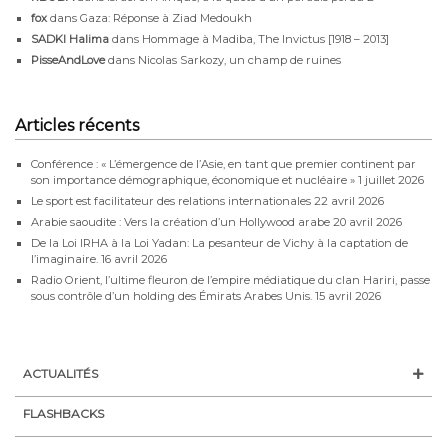
fox
dans
Gaza: Réponse à Ziad Medoukh
SADKI Halima
dans
Hommage à Madiba, The Invictus [1918 – 2013]
PisseAndLove
dans
Nicolas Sarkozy, un champ de ruines
Articles récents
Conférence : « L’émergence de l’Asie, en tant que premier continent par
son importance démographique, économique et nucléaire »
1 juillet 2026
Le sport est facilitateur des relations internationales
22 avril 2026
Arabie saoudite : Vers la création d’un Hollywood arabe
20 avril 2026
De la Loi IRHA à la Loi Yadan: La pesanteur de Vichy à la captation de
l’imaginaire.
16 avril 2026
Radio Orient, l’ultime fleuron de l’empire médiatique du clan Hariri, passe
sous contrôle d’un holding des Émirats Arabes Unis.
15 avril 2026
ACTUALITÉS
FLASHBACKS