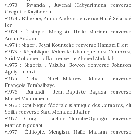
•1973 : Rwanda , Juvénal Habyarimana renverse
Grégoire Kayibanda
•1974 : Éthiopie, Aman Andom renverse Hailé Sélassié
Ier
•1974 : Éthiopie, Mengistu Haile Mariam renverse
Aman Andom
•1974 : Niger , Seyni Kountché renverse Hamani Diori
•1975 : République fédérale islamique des Comores,
Saïd Mohamed Jaffar renverse Ahmed Abdallah
•1975 : Nigeria , Yakubu Gowon renverse Johnson
Aguiyi-Ironsi
•1975 : Tchad, Noël Milarew Odingar renverse
François Tombalbaye
•1976 : Burundi , Jean-Baptiste Bagaza renverse
Michel Micombero
•1976 : République fédérale islamique des Comores, Ali
Soilih renverse Saïd Mohamed Jaffar
•1977 : Congo , Joachim Yhombi-Opango renverse
Marien Ngouabi
•1977 : Éthiopie, Mengistu Haile Mariam renverse