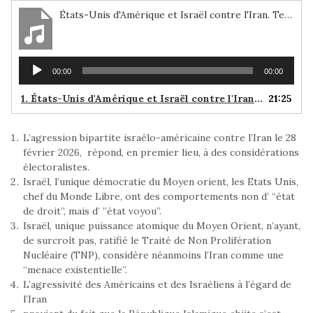
États-Unis d'Amérique et Israël contre l'Iran. Texte paru dans le journal malien Le Relai du Bougouni (Mali).
Lecteur
00:00
00:00
audio
1.
États-Unis d'Amérique et Israël contre l'Iran. Texte paru dans le journal malien Le Relai du Bougouni (Mali).
21:25
L’agression bipartite israélo-américaine contre l’Iran le 28
février 2026, répond, en premier lieu, à des considérations
électoralistes.
Israël, l’unique démocratie du Moyen orient, les Etats Unis,
chef du Monde Libre, ont des comportements non d’ “état
de droit”, mais d’ ”état voyou”.
Israël, unique puissance atomique du Moyen Orient, n’ayant,
de surcroît pas, ratifié le Traité de Non Prolifération
Nucléaire (TNP), considère néanmoins l’Iran comme une
“menace existentielle”.
L’agressivité des Américains et des Israéliens à l’égard de
l’Iran