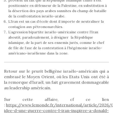
provient du fait que la République Islamique chiite s’est
positionnée en défenseur de la Palestine, en substitution à
la désertion des pays arabes sunnites du champ de bataille
de la confrontation israélo-arabe.
L’Iran est un cas d’école dont il importe de neutraliser la
contagion aux pétromonarchies.
L’agression bipartite israélo-américaine contre l’Iran
aboutit, paradoxalement, à désigner la République
islamique, de la part de ses ennemis jurés, comme le chef
de file de l‘axe de la contestation à l’hégémonie israélo-
américano-israélienne dans la zone.
Retour sur le prurit belligène israélo-américain qui a
embrasé le Moyen Orient, où les Etats Unis ont été à
la remorque d’Israël, un fait gravement dommageable
au leadership américain.
Sur cette affaire, cf ce lien
:
https://www.lemonde.fr/international/article/2026/
idee-d-une-guerre-contre-l-iran-inspiree-a-donald-