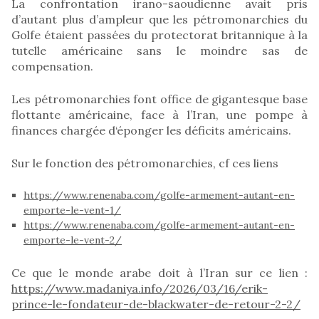
La confrontation irano-saoudienne avait pris
d’autant plus d’ampleur que les pétromonarchies du
Golfe étaient passées du protectorat britannique à la
tutelle américaine sans le moindre sas de
compensation.
Les pétromonarchies font office de gigantesque base
flottante américaine, face à l’Iran, une pompe à
finances chargée d‘éponger les déficits américains.
Sur le fonction des pétromonarchies, cf ces liens
https://www.renenaba.com/golfe-armement-autant-en-
emporte-le-vent-1/
https://www.renenaba.com/golfe-armement-autant-en-
emporte-le-vent-2/
Ce que le monde arabe doit à l’Iran sur ce lien :
https://www.madaniya.info/2026/03/16/erik-
prince-le-fondateur-de-blackwater-de-retour-2-2/