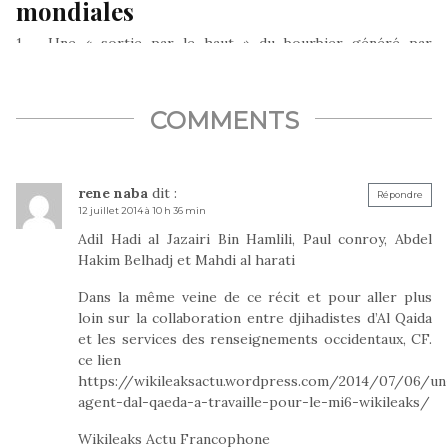
mondiales
1 – Une « sortie par le haut » du bourbier généré par
l’assassinat de Jamal Khashoggi. « Les Saoud sont bien des…
COMMENTS
rene naba
dit :
Répondre
12 juillet 2014 à 10 h 36 min
Adil Hadi al Jazairi Bin Hamlili, Paul conroy, Abdel
Hakim Belhadj et Mahdi al harati
Dans la même veine de ce récit et pour aller plus
loin sur la collaboration entre djihadistes d’Al Qaida
et les services des renseignements occidentaux, CF.
ce lien
https://wikileaksactu.wordpress.com/2014/07/06/un
agent-dal-qaeda-a-travaille-pour-le-mi6-wikileaks/
Wikileaks Actu Francophone