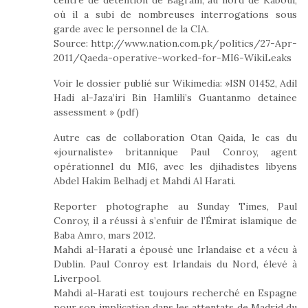
où il a subi de nombreuses interrogations sous
garde avec le personnel de la CIA.
Source:
http://www.nation.com.pk/politics/27-Apr-
2011/Qaeda-operative-worked-for-MI6-WikiLeaks
Voir le dossier publié sur Wikimedia: »ISN 01452, Adil
Hadi al-Jaza’iri Bin Hamlili’s Guantanmo detainee
assessment » (pdf)
Autre cas de collaboration Otan Qaida, le cas du
«journaliste» britannique Paul Conroy, agent
opérationnel du MI6, avec les djihadistes libyens
Abdel Hakim Belhadj et Mahdi Al Harati.
Reporter photographe au Sunday Times, Paul
Conroy, il a réussi à s’enfuir de l’Émirat islamique de
Baba Amro, mars 2012.
Mahdi al-Harati a épousé une Irlandaise et a vécu à
Dublin. Paul Conroy est Irlandais du Nord, élevé à
Liverpool.
Mahdi al-Harati est toujours recherché en Espagne
pour son implication dans les attentats de Madrid du