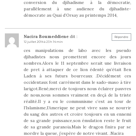
conversion du djihadisme à la démocratie,
parallèlement à une audience du djihadiste-
démocrate au Quai d’Orsay au printemps 2014,
Nacira Boumeddiene
dit :
Répondre
12 juillet 2014 à 23 h 14 min
ces manipulations de labo avec les pseudo
djihadistes nous promettent encore des jours
sombres.Alors le 11 septembre serait une livraison
de pret à attaquer de ce lion édenté qu’était Ben
Laden à ses futurs bourreaux .Décidément ces
occidentaux font carrément dans le sado-maso à tire
larigot.René,merci de toujours nous éclairer pauvres
de nous,nous sommes vraiment en deçà de la triste
réalité.Il y a eu le communisme c’est au tour de
l’Islamisme,l’Amerique ne peut vivre sans se nourrir
du sang des autres et croire toujours en un ennemi
de sa grande puissance,son émulation reste le fruit
de sa grande paranoia.Mais le dragon finira par se
mordre la queue, j’espère de notre vivant. .Nacira