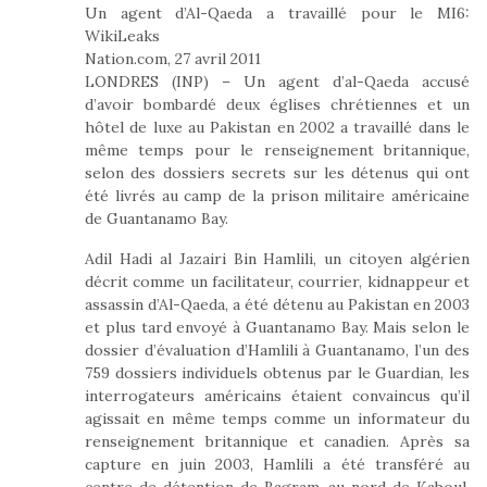
Un agent d’Al-Qaeda a travaillé pour le MI6:
WikiLeaks
Nation.com, 27 avril 2011
LONDRES (INP) – Un agent d’al-Qaeda accusé
d’avoir bombardé deux églises chrétiennes et un
hôtel de luxe au Pakistan en 2002 a travaillé dans le
même temps pour le renseignement britannique,
selon des dossiers secrets sur les détenus qui ont
été livrés au camp de la prison militaire américaine
de Guantanamo Bay.
Adil Hadi al Jazairi Bin Hamlili, un citoyen algérien
décrit comme un facilitateur, courrier, kidnappeur et
assassin d’Al-Qaeda, a été détenu au Pakistan en 2003
et plus tard envoyé à Guantanamo Bay. Mais selon le
dossier d’évaluation d’Hamlili à Guantanamo, l’un des
759 dossiers individuels obtenus par le Guardian, les
interrogateurs américains étaient convaincus qu’il
agissait en même temps comme un informateur du
renseignement britannique et canadien. Après sa
capture en juin 2003, Hamlili a été transféré au
centre de détention de Bagram, au nord de Kaboul,