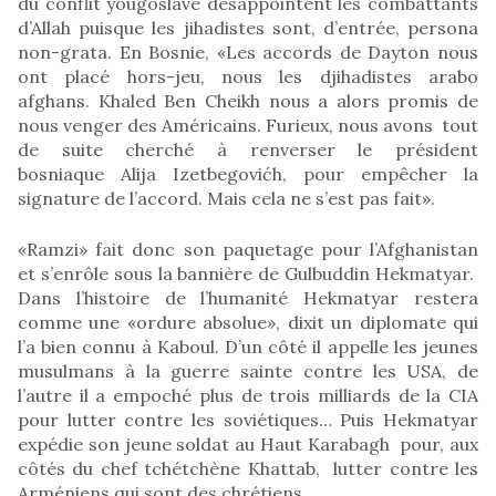
du conflit yougoslave désappointent les combattants
d’Allah puisque les jihadistes sont, d’entrée, persona
non-grata. En Bosnie, «Les accords de Dayton nous
ont placé hors-jeu, nous les djihadistes arabo
afghans. Khaled Ben Cheikh nous a alors promis de
nous venger des Américains. Furieux, nous avons tout
de suite cherché à renverser le président
bosniaque Alija Izetbegovićh, pour empêcher la
signature de l’accord. Mais cela ne s’est pas fait».
«Ramzi» fait donc son paquetage pour l’Afghanistan
et s’enrôle sous la bannière de Gulbuddin Hekmatyar.
Dans l’histoire de l’humanité Hekmatyar restera
comme une «ordure absolue», dixit un diplomate qui
l’a bien connu à Kaboul. D’un côté il appelle les jeunes
musulmans à la guerre sainte contre les USA, de
l’autre il a empoché plus de trois milliards de la CIA
pour lutter contre les soviétiques… Puis Hekmatyar
expédie son jeune soldat au Haut Karabagh pour, aux
côtés du chef tchétchène Khattab, lutter contre les
Arméniens qui sont des chrétiens.