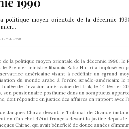
nie 1990
a politique moyen orientale de la décennie 1990
remier…
t
- Le 7 Mars 2011
 de la politique moyen orientale de la décennie 1990, le 
 le Premier ministre libanais Rafic Hariri a implosé en pl
servatrice américaine visant à redéfinir un «grand moy
isation du monde arabe à l’ordre israélo-américain: le m
 foulée de l’invasion américaine de l’Irak, le 14 février 2
, son pensionnaire posthume dans un somptueux apparte
ine, doit répondre en justice des affaires en rapport avec l’a
de Jacques Chirac devant le Tribunal de Grande instanc
ion d’un chef d’état français devant la justice depuis le
Jacques Chirac, qui avait bénéficié de douze années d’immu