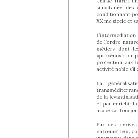
Chirac Hariri u
simultanée des
conditionnant pou
XX me siècle et s
L’intermédiation 
de l’ordre natur
métiers dont le
«proxénos» ou pa
protection aux 
activité noble s’i
La généralisa
transméditerrané
de la levantinisa
et par enrichir l
arabe «al Tourjoum
Par ses dérives
entremetteur, con
intervenus dans ce