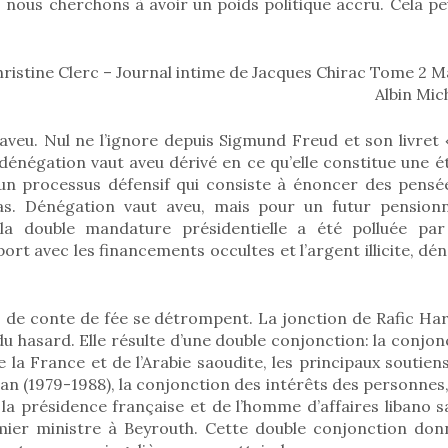
, nous cherchons à avoir un poids politique accru. Cela peut
ristine Clerc – Journal intime de Jacques Chirac Tome 2 M
Albin Mic
aveu. Nul ne l’ignore depuis Sigmund Freud et son livret 
dénégation vaut aveu dérivé en ce qu’elle constitue une é
un processus défensif qui consiste à énoncer des pensée
as. Dénégation vaut aveu, mais pour un futur pension
 la double mandature présidentielle a été polluée pa
port avec les financements occultes et l’argent illicite, dé
 de conte de fée se détrompent. La jonction de Rafic Hari
 du hasard. Elle résulte d’une double conjonction: la conjo
e la France et de l’Arabie saoudite, les principaux soutiens
ran (1979-1988), la conjonction des intérêts des personnes
 la présidence française et de l’homme d’affaires libano 
ier ministre à Beyrouth. Cette double conjonction donn