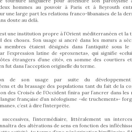
ne tournure singulière pour atteindre son paroxysme 
 deux hommes au pouvoir à Paris et à Beyrouth entr
r une large part les relations franco-libanaises de la de
ans doute au delà.
est une institution propre à l’Orient méditerranéen et la 
el des choses. Son usage si ancré dans les mœurs a sé
s membres étaient désignés dans l’antiquité sous le
r l’expression latine de «proxeneta», qui signifie «celui
hôtes étrangers d’une cité», en somme des courtiers et
l en fut dans l’acception originelle du terme.
tion de son usage par suite du développemen
ens et du brassage des populations tant du fait de la c
tion des Croisés de l’Occident finira par l’ancrer dans le
a langue française d’un néologisme -«le truchement»- for
ane», c’est à dire l’interprète.
 successives, l’intermédiaire, littéralement un interc
naîtra des altérations de sens en fonction des infléchis
tte activité. Au terme d’une pérégrination bimillénaire, il f