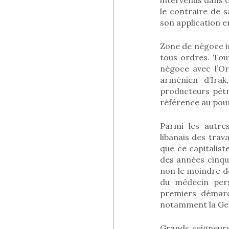
le contraire de s
son application e
Zone de négoce i
tous ordres. Tou
négoce avec l’Or
arménien d’Irak
producteurs pétr
référence au pour
Parmi les autres
libanais des tra
que ce capitalist
des années cinqu
non le moindre de
du médecin pers
premiers démar
notamment la Ge
Grands seigneurs