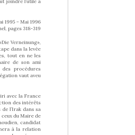
 joindre l’utile à
ai 1995 – Mai 1996
hel, pages 318-319
«Die Verneinung»,
tape dans la levée
s, tout en ne les
naire de son ami
r des procédures
négation vaut aveu
ri avec la France
nction des intérêts
 de l’Irak dans sa
, ceux du Maire de
saoudien, candidat
era à la relation