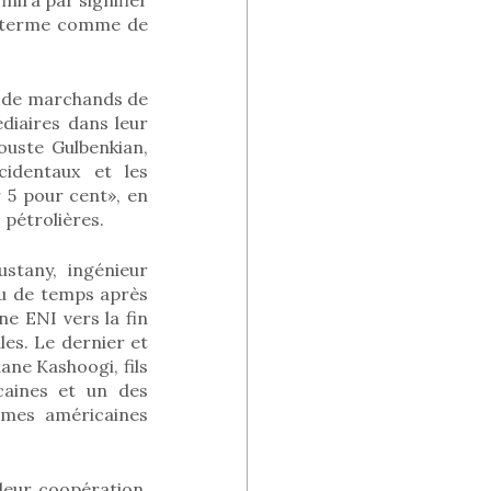
 du terme comme de
e de marchands de
diaires dans leur
ouste Gulbenkian,
cidentaux et les
 5 pour cent», en
 pétrolières.
ustany, ingénieur
eu de temps après
ne ENI vers la fin
es. Le dernier et
ane Kashoogi, fils
caines et un des
mes américaines
leur coopération.