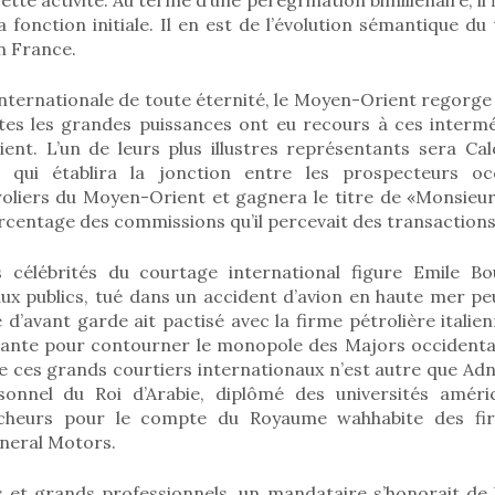
a fonction initiale. Il en est de l’évolution sémantique
n France.
nternationale de toute éternité, le Moyen-Orient regorg
tes les grandes puissances ont eu recours à ces intermé
ient. L’un de leurs plus illustres représentants sera Cal
, qui établira la jonction entre les prospecteurs oc
oliers du Moyen-Orient et gagnera le titre de «Monsieur
centage des commissions qu’il percevait des transactions
 célébrités du courtage international figure Emile Bo
vaux publics, tué dans un accident d’avion en haute mer p
e d’avant garde ait pactisé avec la firme pétrolière italien
ante pour contourner le monopole des Majors occidental
 ces grands courtiers internationaux n’est autre que Adn
onnel du Roi d’Arabie, diplômé des universités améri
cheurs pour le compte du Royaume wahhabite des fir
neral Motors.
 et grands professionnels, un mandataire s’honorait de 