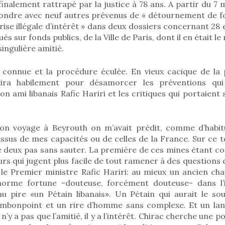
inalement rattrapé par la justice à 78 ans. A partir du 7 m
épondre avec neuf autres prévenus de « détournement de fo
rise illégale d’intérêt » dans deux dossiers concernant 2
ués sur fonds publics, de la Ville de Paris, dont il en était le
ingulière amitié.
 connue et la procédure éculée. En vieux cacique de la p
vira habilement pour désamorcer les préventions qui
n ami libanais Rafic Hariri et les critiques qui portaient 
mon voyage à Beyrouth on m’avait prédit, comme d’habit
ssus de mes capacités ou de celles de la France. Sur ce t
e deux pas sans sauter. La première de ces mines étant co
s qui jugent plus facile de tout ramener à des questions 
le Premier ministre Rafic Hariri: au mieux un ancien chau
énorme fortune -douteuse, forcément douteuse- dans l’i
au pire «un Pétain libanais». Un Pétain qui aurait le sour
mbonpoint et un rire d’homme sans complexe. Et un lan
 n’y a pas que l’amitié, il y a l’intérêt. Chirac cherche une 