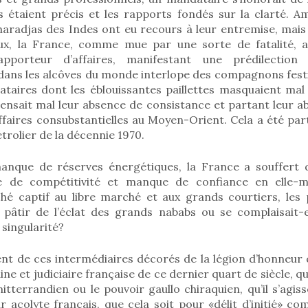
étaient précis et les rapports fondés sur la clarté. Amé
aradjas des Indes ont eu recours à leur entremise, mais à
aux, la France, comme mue par une sorte de fatalité, 
apporteur d’affaires, manifestant une prédilection
dans les alcôves du monde interlope des compagnons festi
ataires dont les éblouissantes paillettes masquaient mal 
ensait mal leur absence de consistance et partant leur ab
ffaires consubstantielles au Moyen-Orient. Cela a été par
trolier de la décennie 1970.
nque de réserves énergétiques, la France a souffert 
de compétitivité et manque de confiance en elle-mê
hé captif au libre marché et aux grands courtiers, les p
e pâtir de l’éclat des grands nababs ou se complaisait-
singularité?
t de ces intermédiaires décorés de la légion d’honneur q
e et judiciaire française de ce dernier quart de siècle, que
itterrandien ou le pouvoir gaullo chiraquien, qu’il s’agi
ur acolyte français, que cela soit pour «délit d’initié» co