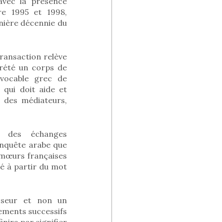
avec la présence
e 1995 et 1998,
rnière décennie du
transaction relève
crété un corps de
 vocable grec de
 qui doit aide et
 des médiateurs,
t des échanges
onquête arabe que
s mœurs françaises
gé à partir du mot
esseur et non un
sements successifs
inira par signifier