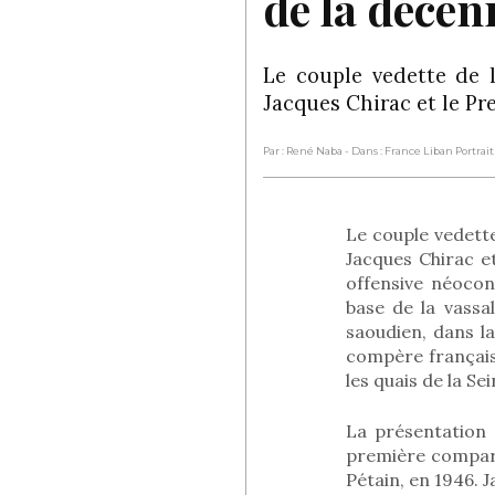
de la décen
Le couple vedette de l
Jacques Chirac et le P
Par : René Naba
- Dans : France Liban Portrai
Le couple vedette
Jacques Chirac et
offensive néocon
base de la vassal
saoudien, dans la
compère français
les quais de la Se
La présentation 
première comparut
Pétain, en 1946. 