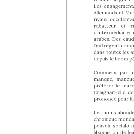
Les engagements 
Allemands et Mah
rivaux occident
rabatteur et r
d’intermédiaires 
arabes. Des caud
l’entregent comp
dans toutes les a
depuis le boom pé
Comme si par ma
manque, manque 
préférer le marc
Craignait-elle d
prononcé pour la 
Les noms abonden
chronique mondain
pouvoir socialo m
libanais ou de le