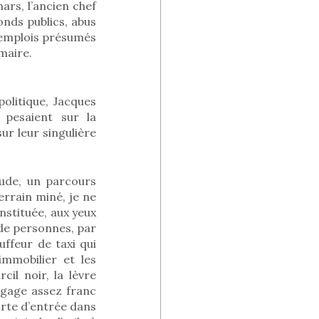
ars, l’ancien chef
nds publics, abus
8 emplois présumés
 maire.
olitique, Jacques
 pesaient sur la
sur leur singulière
ude, un parcours
errain miné, je ne
nstituée, aux yeux
de personnes, par
ffeur de taxi qui
mmobilier et les
cil noir, la lèvre
gage assez franc
porte d’entrée dans