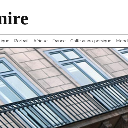
mire
tique
Portrait
Afrique
France
Golfe arabo-persique
Mond