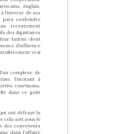
ricains, Anglais,
 l’inverse de ses
a paru confondre
 au recrutement
fs des dignitaires
leur fadeur, dont
sence d’influence
ticulièrement vrai
d’un complexe de
me, l’incitant à
etits courtisans.
elle dans ce goût
ui ont défrayé la
 cela soit sous le
sse des convoyeurs
mme dans l’affaire