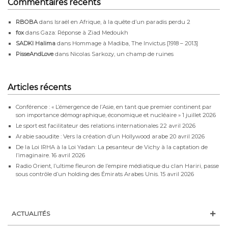
Commentaires récents
RBOBA
dans
Israël en Afrique, à la quête d’un paradis perdu 2
fox
dans
Gaza: Réponse à Ziad Medoukh
SADKI Halima
dans
Hommage à Madiba, The Invictus [1918 – 2013]
PisseAndLove
dans
Nicolas Sarkozy, un champ de ruines
Articles récents
Conférence : « L’émergence de l’Asie, en tant que premier continent par
son importance démographique, économique et nucléaire »
1 juillet 2026
Le sport est facilitateur des relations internationales
22 avril 2026
Arabie saoudite : Vers la création d’un Hollywood arabe
20 avril 2026
De la Loi IRHA à la Loi Yadan: La pesanteur de Vichy à la captation de
l’imaginaire.
16 avril 2026
Radio Orient, l’ultime fleuron de l’empire médiatique du clan Hariri, passe
sous contrôle d’un holding des Émirats Arabes Unis.
15 avril 2026
ACTUALITÉS