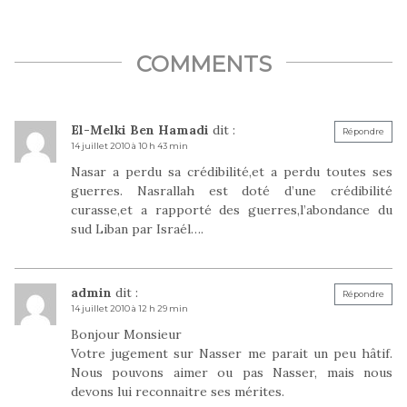
de…
COMMENTS
El-Melki Ben Hamadi
dit :
Répondre
14 juillet 2010 à 10 h 43 min
Nasar a perdu sa crédibilité,et a perdu toutes ses
guerres. Nasrallah est doté d’une crédibilité
curasse,et a rapporté des guerres,l’abondance du
sud Liban par Israél….
admin
dit :
Répondre
14 juillet 2010 à 12 h 29 min
Bonjour Monsieur
Votre jugement sur Nasser me parait un peu hâtif.
Nous pouvons aimer ou pas Nasser, mais nous
devons lui reconnaitre ses mérites.