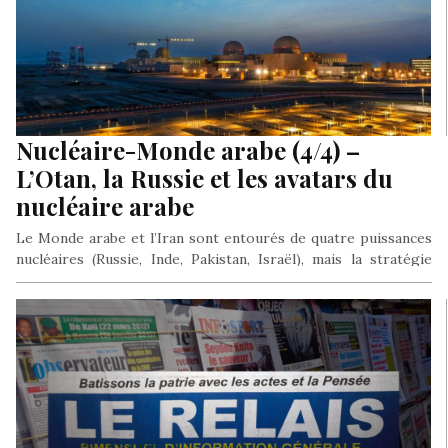
Nucléaire-Monde arabe (4/4) –
L’Otan, la Russie et les avatars du
nucléaire arabe
Le Monde arabe et l’Iran sont entourés de quatre puissances
nucléaires (Russie, Inde, Pakistan, Israël), mais la stratégie
atlantiste a constamment visé à édifier un Moyen orient
dénucléarisé, à faible capacité balistique, placé sous la coupe
atomique d’Israël; un pays qui dispose pourtant d’un arsenal
de près de deux cents ogives à charge nucléaire, soustrait à
tout contrôle international.