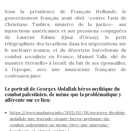
Sous la présidence de François Hollande, le
gouvernement français avait obéi, -contre l‘avis de
Christiane Taubira, ministre de la justice-, aux
injonctions américaines et aux pressions conjuguées
de Laurent Fabius (Quai d’Orsay), le petit
télégraphiste des Israéliens dans les négociations sur
le nucléaire iranien, et du déserteur barcelonais du
combat socialiste en France, Manuel Valls, «lié de
manière éternelle» à Israël, du fait de ses épousailles,
à l’époque, avec une musicienne française de
confession juive.
Le portrait de Georges Abdallah héros mythique du
combat palestinien, de même que la problématique y
afférente sur ce lien:
https://www.madaniya.info/2015/02/19/georges-ibrahim-
abdallah-une-legende-vivante-heros-mythique-du-
combat-palestinien-au-meme-titre-que-marwane-
barghouti-et-ahmad-saadate/