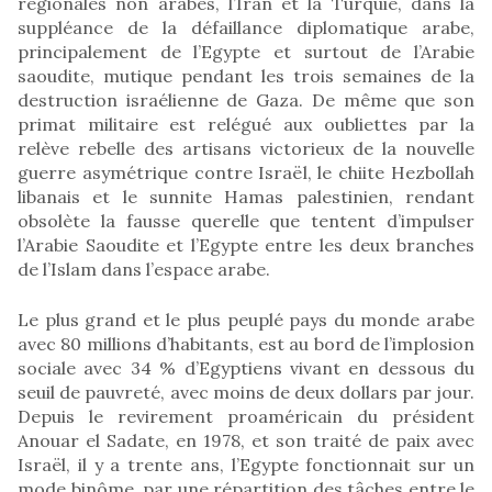
régionales non arabes, l’Iran et la Turquie, dans la
suppléance de la défaillance diplomatique arabe,
principalement de l’Egypte et surtout de l’Arabie
saoudite, mutique pendant les trois semaines de la
destruction israélienne de Gaza. De même que son
primat militaire est relégué aux oubliettes par la
relève rebelle des artisans victorieux de la nouvelle
guerre asymétrique contre Israël, le chiite Hezbollah
libanais et le sunnite Hamas palestinien, rendant
obsolète la fausse querelle que tentent d’impulser
l’Arabie Saoudite et l’Egypte entre les deux branches
de l’Islam dans l’espace arabe.
Le plus grand et le plus peuplé pays du monde arabe
avec 80 millions d’habitants, est au bord de l’implosion
sociale avec 34 % d’Egyptiens vivant en dessous du
seuil de pauvreté, avec moins de deux dollars par jour.
Depuis le revirement proaméricain du président
Anouar el Sadate, en 1978, et son traité de paix avec
Israël, il y a trente ans, l’Egypte fonctionnait sur un
mode binôme, par une répartition des tâches entre le