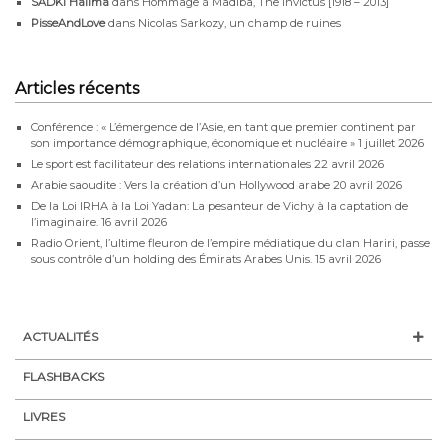
SADKI Halima
dans
Hommage à Madiba, The Invictus [1918 – 2013]
PisseAndLove
dans
Nicolas Sarkozy, un champ de ruines
Articles récents
Conférence : « L’émergence de l’Asie, en tant que premier continent par
son importance démographique, économique et nucléaire »
1 juillet 2026
Le sport est facilitateur des relations internationales
22 avril 2026
Arabie saoudite : Vers la création d’un Hollywood arabe
20 avril 2026
De la Loi IRHA à la Loi Yadan: La pesanteur de Vichy à la captation de
l’imaginaire.
16 avril 2026
Radio Orient, l’ultime fleuron de l’empire médiatique du clan Hariri, passe
sous contrôle d’un holding des Émirats Arabes Unis.
15 avril 2026
ACTUALITÉS
FLASHBACKS
LIVRES