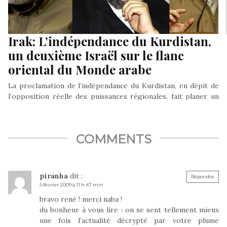
Irak: L’indépendance du Kurdistan,
un deuxième Israël sur le flanc
oriental du Monde arabe
La proclamation de l’indépendance du Kurdistan, en dépit de
l’opposition réelle des puissances régionales, fait planer un
nouveau risque de partition de l’Irak, alors que ce pays recrue
d’épreuves menait à bon terme son combat contre
l’éradication de son territoire du califat islamique de Daech.
COMMENTS
piranha
dit :
Répondre
5 février 2009 à 11 h 47 min
bravo rené ! merci naba !
du bonheur à vous lire : on se sent tellement mieux
une fois l’actualité décrypté par votre plume